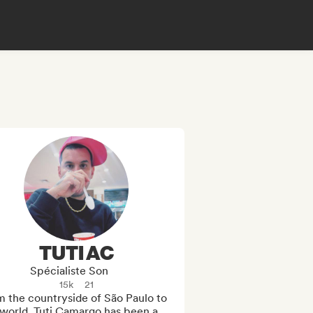
TUTI AC
Spécialiste Son
15k
21
 the countryside of São Paulo to 
world, Tuti Camargo has been a 