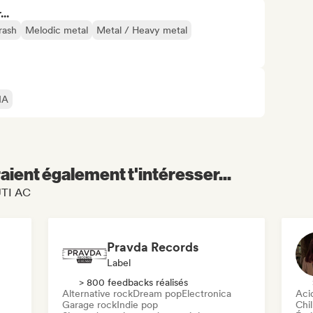
..
rash
Melodic metal
Metal / Heavy metal
IA
aient également t'intéresser...
UTI AC
Pravda Records
Label
> 800 feedbacks réalisés
Alternative rock
Dream pop
Electronica
Aci
Garage rock
Indie pop
Chil