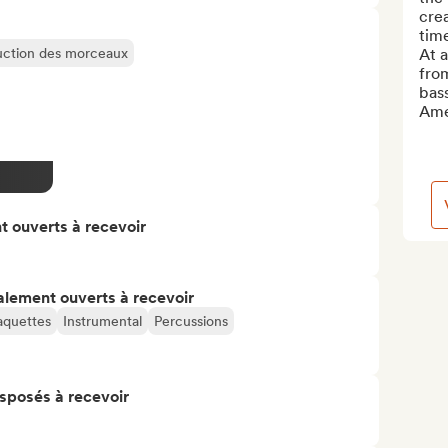
crea
time
oduction des morceaux
At a
from
bass
Ame
t ouverts à recevoir
alement ouverts à recevoir
quettes
Instrumental
Percussions
isposés à recevoir