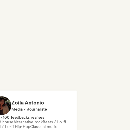
Zoila Antonio
Média / Journaliste
> 100 feedbacks réalisés
d house
Alternative rock
Beats / Lo-fi
l / Lo-fi Hip-Hop
Classical music