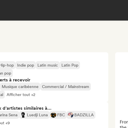
Hip-hop
Indie pop
Latin music
Latin Pop
an pop
erts à recevoir
Musique caribéenne
Commercial / Mainstream
al
Afficher tout +2
 d’artistes similaires à…
rina Sena
Luedji Luna
FBC
BADZILLA
From
out +9
the 