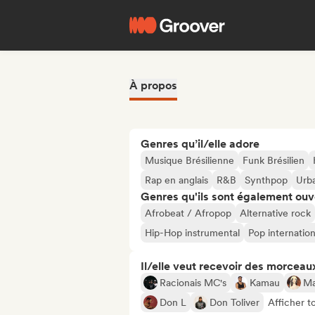
À propos
Genres qu’il/elle adore
Musique Brésilienne
Funk Brésilien
Rap en anglais
R&B
Synthpop
Urb
Genres qu'ils sont également ouv
Afrobeat / Afropop
Alternative rock
Hip-Hop instrumental
Pop internation
Il/elle veut recevoir des morceaux
Racionais MC's
Kamau
Ma
Don L
Don Toliver
Afficher t