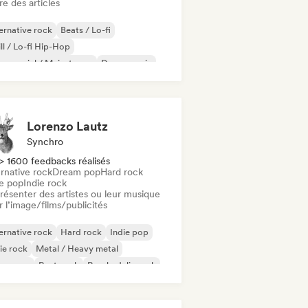
re des articles
ernative rock
Beats / Lo-fi
ll / Lo-fi Hip-Hop
mmercial / Mainstream
Dance music
sco
Dream pop
House music
Lorenzo Lautz
Synchro
> 1600 feedbacks réalisés
rnative rock
Dream pop
Hard rock
ie pop
Indie rock
résenter des artistes ou leur musique
 l’image/films/publicités
ernative rock
Hard rock
Indie pop
ie rock
Metal / Heavy metal
w wave
Post punk
Psychedelic rock