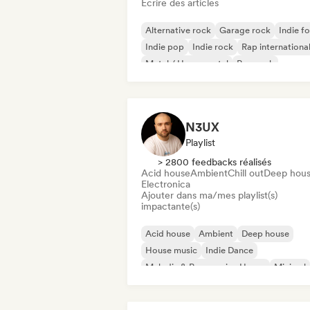
Écrire des articles
Alternative rock
Garage rock
Indie fo
Indie pop
Indie rock
Rap internationa
Metal / Heavy metal
Pop rock
N3UX
Playlist
> 2800 feedbacks réalisés
Acid house
Ambient
Chill out
Deep hou
Electronica
Ajouter dans ma/mes playlist(s)
impactante(s)
Acid house
Ambient
Deep house
House music
Indie Dance
Melodic & Progressive House
Minimal
Organic House / Downtempo