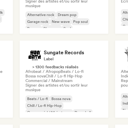
Signer des artistes et/ou sortir leur
Écri
musique
lk
Alt
Alternative rock
Dream pop
l
Chi
Garage rock
New wave
Pop soul
Co
Reggae
Shoegaze
Soul
Di
Sungate Records
Label
> 1300 feedbacks réalisés
se
Afrobeat / Afropop
Beats / Lo-fi
Alte
Bossa nova
Chill / Lo-fi Hip-Hop
Ind
Commercial / Mainstream
Rep
Signer des artistes et/ou sortir leur
pour
musique
Alt
Beats / Lo-fi
Bossa nova
Ind
Chill / Lo-fi Hip-Hop
Ne
Commercial / Mainstream
Dancehall
Dance pop
Hip-hop
Pop soul