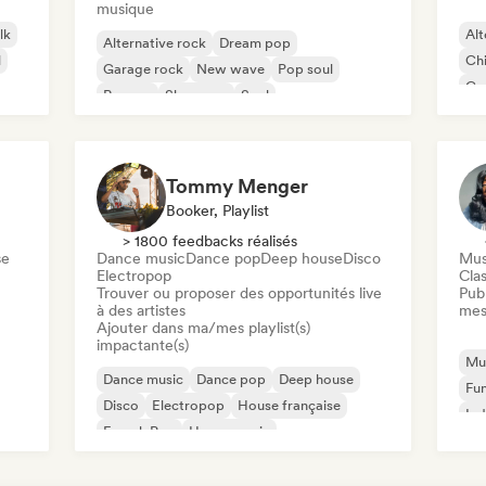
musique
lk
Alt
Alternative rock
Dream pop
l
Chi
Garage rock
New wave
Pop soul
Co
Reggae
Shoegaze
Soul
Di
Tommy Menger
Booker, Playlist
> 1800 feedbacks réalisés
se
Dance music
Dance pop
Deep house
Disco
Mus
Electropop
Clas
Trouver ou proposer des opportunités live
Publ
à des artistes
mes
Ajouter dans ma/mes playlist(s)
impactante(s)
Mus
Dance music
Dance pop
Deep house
Fu
Disco
Electropop
House française
Ind
French Pop
House music