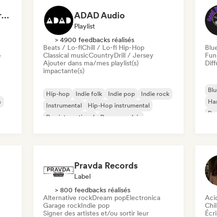
Dreamers Island Entertainment
ADAD Audio
Playlist
> 4900 feedbacks réalisés
Beats / Lo-fi
Chill / Lo-fi Hip-Hop
Blu
e
Classical music
Country
Drill / Jersey
Fun
Ajouter dans ma/mes playlist(s)
Diff
impactante(s)
Blu
Hip-hop
Indie folk
Indie pop
Indie rock
a
Ha
Instrumental
Hip-Hop instrumental
Psy
Rap international
Rap en anglais
Roc
Pravda Records
Label
> 800 feedbacks réalisés
Alternative rock
Dream pop
Electronica
Aci
Garage rock
Indie pop
Chil
Signer des artistes et/ou sortir leur
Écri