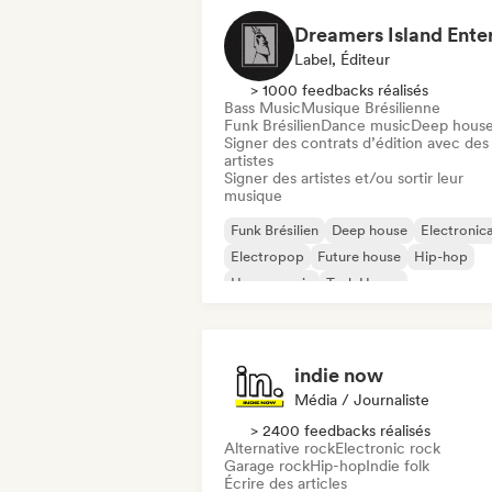
Label, Éditeur
> 1000 feedbacks réalisés
Bass Music
Musique Brésilienne
Funk Brésilien
Dance music
Deep hous
Signer des contrats d’édition avec des
artistes
Signer des artistes et/ou sortir leur
musique
Funk Brésilien
Deep house
Electronic
Electropop
Future house
Hip-hop
House music
Tech House
indie now
Média / Journaliste
> 2400 feedbacks réalisés
Alternative rock
Electronic rock
Garage rock
Hip-hop
Indie folk
Écrire des articles