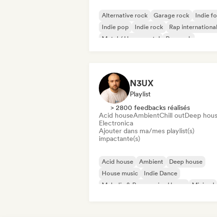
Alternative rock
Garage rock
Indie fo
Indie pop
Indie rock
Rap internationa
Metal / Heavy metal
Pop rock
N3UX
Playlist
> 2800 feedbacks réalisés
Acid house
Ambient
Chill out
Deep hou
Electronica
Ajouter dans ma/mes playlist(s)
impactante(s)
Acid house
Ambient
Deep house
House music
Indie Dance
Melodic & Progressive House
Minimal
Organic House / Downtempo