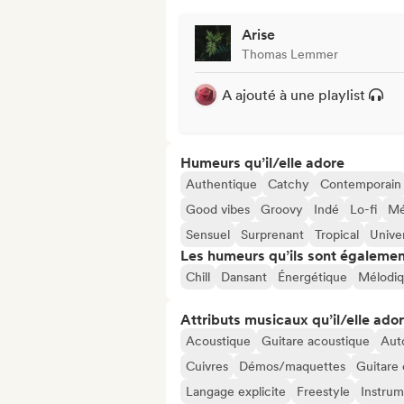
Arise
Thomas Lemmer
A ajouté à une playlist
Humeurs qu’il/elle adore
Authentique
Catchy
Contemporain
Good vibes
Groovy
Indé
Lo-fi
Mé
Sensuel
Surprenant
Tropical
Univer
Les humeurs qu’ils sont égalemen
Chill
Dansant
Énergétique
Mélodi
Attributs musicaux qu’il/elle ado
Acoustique
Guitare acoustique
Aut
Cuivres
Démos/maquettes
Guitare 
Langage explicite
Freestyle
Instrum