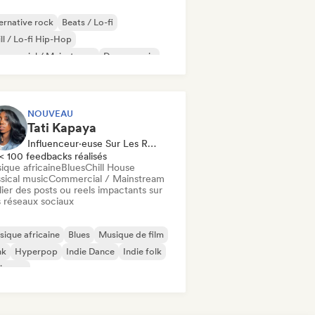
ernative rock
Beats / Lo-fi
ll / Lo-fi Hip-Hop
mmercial / Mainstream
Dance music
sco
Dream pop
House music
NOUVEAU
Tati Kapaya
Influenceur·euse Sur Les Réseaux Sociaux
< 100 feedbacks réalisés
ique africaine
Blues
Chill House
sical music
Commercial / Mainstream
ier des posts ou reels impactants sur
 réseaux sociaux
ique africaine
Blues
Musique de film
nk
Hyperpop
Indie Dance
Indie folk
ie pop