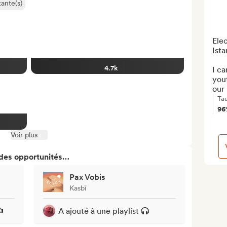
ante(s)
Elec
Ista
4.7k
I ca
yout
our 
Ta
96
Voir plus
 des opportunités…
Pax Vobis
Kasbï
A ajouté à une playlist