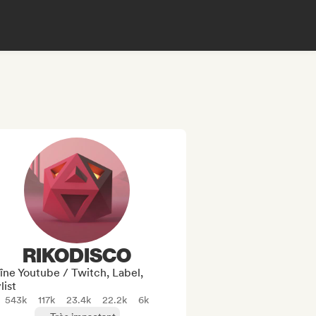
RIKODISCO
îne Youtube / Twitch, Label,
list
543k
117k
23.4k
22.2k
6k