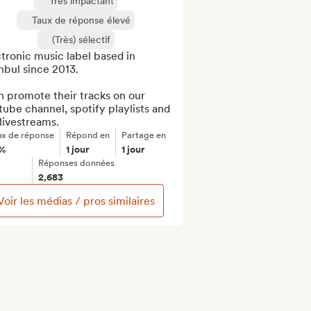
Très impactant
Taux de réponse élevé
(Très) sélectif
tronic music label based in 
nbul since 2013.

n promote their tracks on our 
ube channel, spotify playlists and 
livestreams.
ux de réponse
Répond en
Partage en
%
1 jour
1 jour
Réponses données
2,683
Voir les médias / pros similaires