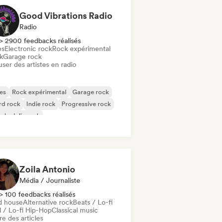
Good Vibrations Radio
Radio
> 2900 feedbacks réalisés
es
Electronic rock
Rock expérimental
k
Garage rock
user des artistes en radio
es
Rock expérimental
Garage rock
rd rock
Indie rock
Progressive rock
chedelic rock
k & Roll / Classic Rock
Zoila Antonio
Média / Journaliste
> 100 feedbacks réalisés
d house
Alternative rock
Beats / Lo-fi
l / Lo-fi Hip-Hop
Classical music
re des articles