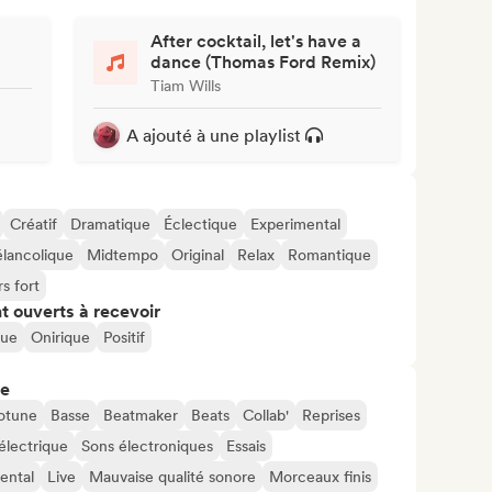
After cocktail, let's have a
dance (Thomas Ford Remix)
Tiam Wills
A ajouté à une playlist
Créatif
Dramatique
Éclectique
Experimental
lancolique
Midtempo
Original
Relax
Romantique
s fort
t ouverts à recevoir
que
Onirique
Positif
re
otune
Basse
Beatmaker
Beats
Collab'
Reprises
électrique
Sons électroniques
Essais
ental
Live
Mauvaise qualité sonore
Morceaux finis