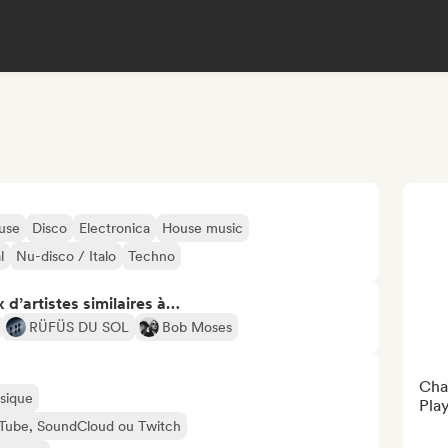
use
Disco
Electronica
House music
l
Nu-disco / Italo
Techno
 d’artistes similaires à…
RÜFÜS DU SOL
Bob Moses
Cha
usique
Play
ouTube, SoundCloud ou Twitch