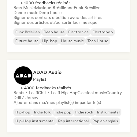
> 1000 feedbacks réalisés
Bass Music
Musique Brésilienne
Funk Brésilien
Dance music
Deep house
Signer des contrats d’édition avec des artistes
Signer des artistes et/ou sortir leur musique
Funk Brésilien
Deep house
Electronica
Electropop
Future house
Hip-hop
House music
Tech House
ADAD Audio
Playlist
> 4900 feedbacks réalisés
Beats / Lo-fi
Chill / Lo-fi Hip-Hop
Classical music
Country
Drill / Jersey
Ajouter dans ma/mes playlist(s) impactante(s)
Hip-hop
Indie folk
Indie pop
Indie rock
Instrumental
Hip-Hop instrumental
Rap international
Rap en anglais