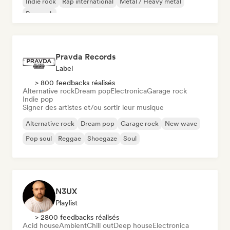
Indie rock
Rap international
Metal / Heavy metal
Pop rock
Pravda Records
Label
> 800 feedbacks réalisés
Alternative rock
Dream pop
Electronica
Garage rock
Indie pop
Signer des artistes et/ou sortir leur musique
Alternative rock
Dream pop
Garage rock
New wave
Pop soul
Reggae
Shoegaze
Soul
N3UX
Playlist
> 2800 feedbacks réalisés
Acid house
Ambient
Chill out
Deep house
Electronica