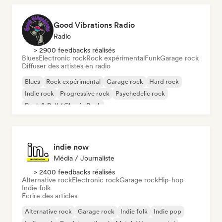
Good Vibrations Radio
Radio
> 2900 feedbacks réalisés
Blues
Electronic rock
Rock expérimental
Funk
Garage rock
Diffuser des artistes en radio
Blues
Rock expérimental
Garage rock
Hard rock
Indie rock
Progressive rock
Psychedelic rock
Rock & Roll / Classic Rock
indie now
Média / Journaliste
> 2400 feedbacks réalisés
Alternative rock
Electronic rock
Garage rock
Hip-hop
Indie folk
Écrire des articles
Alternative rock
Garage rock
Indie folk
Indie pop