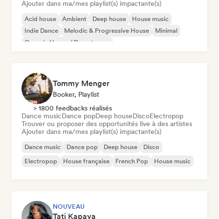
Ajouter dans ma/mes playlist(s) impactante(s)
Acid house
Ambient
Deep house
House music
Indie Dance
Melodic & Progressive House
Minimal
Organic House / Downtempo
Tommy Menger
Booker, Playlist
> 1800 feedbacks réalisés
Dance music
Dance pop
Deep house
Disco
Electropop
Trouver ou proposer des opportunités live à des artistes
Ajouter dans ma/mes playlist(s) impactante(s)
Dance music
Dance pop
Deep house
Disco
Electropop
House française
French Pop
House music
NOUVEAU
Tati Kapaya