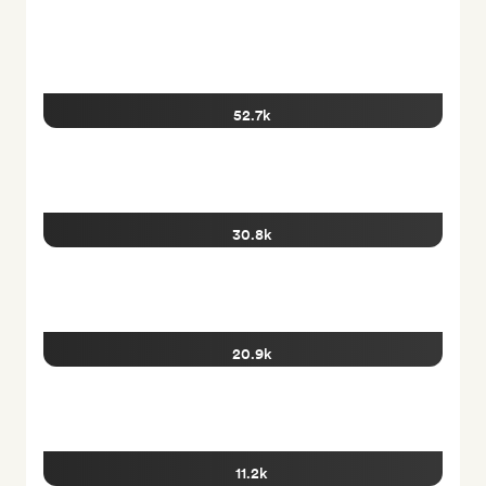
52.7k
30.8k
20.9k
11.2k