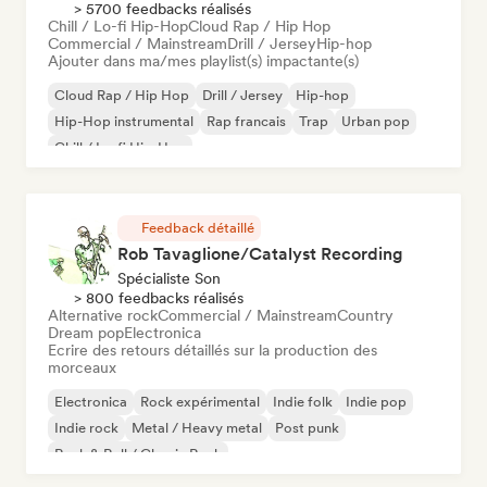
> 5700 feedbacks réalisés
Chill / Lo-fi Hip-Hop
Cloud Rap / Hip Hop
Commercial / Mainstream
Drill / Jersey
Hip-hop
Ajouter dans ma/mes playlist(s) impactante(s)
Cloud Rap / Hip Hop
Drill / Jersey
Hip-hop
Hip-Hop instrumental
Rap francais
Trap
Urban pop
Chill / Lo-fi Hip-Hop
Feedback détaillé
Rob Tavaglione/Catalyst Recording
Spécialiste Son
> 800 feedbacks réalisés
Alternative rock
Commercial / Mainstream
Country
Dream pop
Electronica
Ecrire des retours détaillés sur la production des
morceaux
Electronica
Rock expérimental
Indie folk
Indie pop
Indie rock
Metal / Heavy metal
Post punk
Rock & Roll / Classic Rock