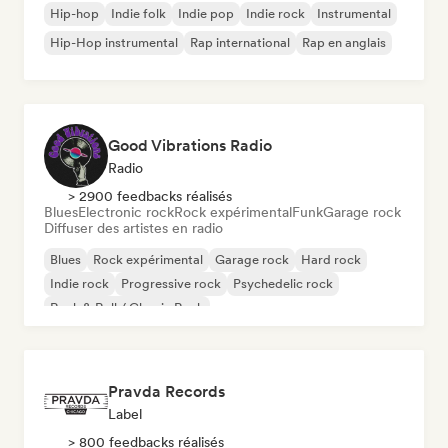
Hip-hop
Indie folk
Indie pop
Indie rock
Instrumental
Hip-Hop instrumental
Rap international
Rap en anglais
Good Vibrations Radio
Radio
> 2900 feedbacks réalisés
Blues
Electronic rock
Rock expérimental
Funk
Garage rock
Diffuser des artistes en radio
Blues
Rock expérimental
Garage rock
Hard rock
Indie rock
Progressive rock
Psychedelic rock
Rock & Roll / Classic Rock
Pravda Records
Label
> 800 feedbacks réalisés