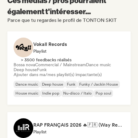
Ces médias / pros pourraient
également t'intéresser...
Parce que tu regardes le profil de TONTON SKIT
Vokall Records
Playlist
> 3500 feedbacks réalisés
Bossa nova
Commercial / Mainstream
Dance music
Deep house
Funk
Ajouter dans ma/mes playlist(s) impactante(s)
Dance music
Deep house
Funk
Funky / Jackin House
House music
Indie pop
Nu-disco / Italo
Pop soul
RAP FRANÇAIS 2026 🔥🇫🇷 (Way Records)
Playlist