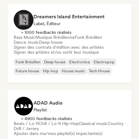
Dreamers Island Entertainment
Label, Éditeur
> 1000 feedbacks réalisés
Bass Music
Musique Brésilienne
Funk Brésilien
Dance music
Deep house
Signer des contrats d’édition avec des artistes
Signer des artistes et/ou sortir leur musique
Funk Brésilien
Deep house
Electronica
Electropop
Future house
Hip-hop
House music
Tech House
ADAD Audio
Playlist
> 4900 feedbacks réalisés
Beats / Lo-fi
Chill / Lo-fi Hip-Hop
Classical music
Country
Drill / Jersey
Ajouter dans ma/mes playlist(s) impactante(s)