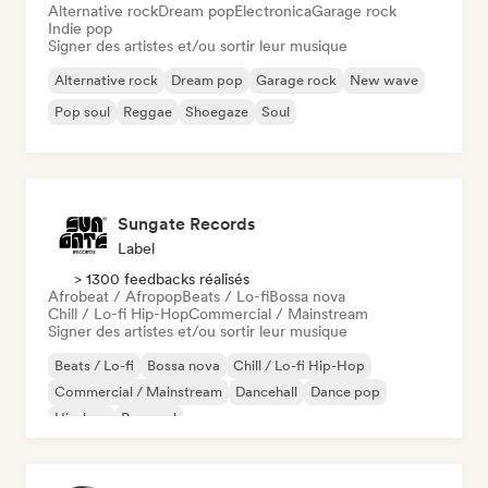
Alternative rock
Dream pop
Electronica
Garage rock
Indie pop
Signer des artistes et/ou sortir leur musique
Alternative rock
Dream pop
Garage rock
New wave
Pop soul
Reggae
Shoegaze
Soul
Sungate Records
Label
> 1300 feedbacks réalisés
Afrobeat / Afropop
Beats / Lo-fi
Bossa nova
Chill / Lo-fi Hip-Hop
Commercial / Mainstream
Signer des artistes et/ou sortir leur musique
Beats / Lo-fi
Bossa nova
Chill / Lo-fi Hip-Hop
Commercial / Mainstream
Dancehall
Dance pop
Hip-hop
Pop soul