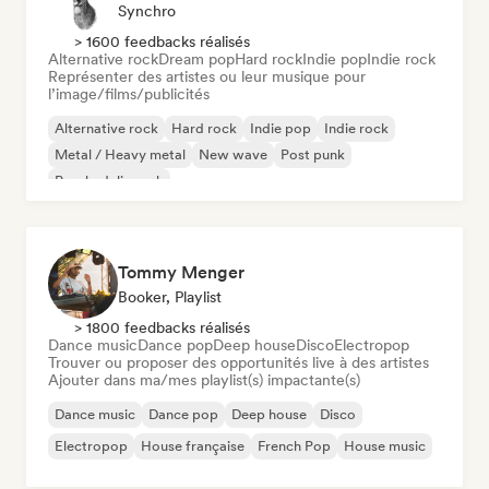
Synchro
> 1600 feedbacks réalisés
Alternative rock
Dream pop
Hard rock
Indie pop
Indie rock
Représenter des artistes ou leur musique pour
l’image/films/publicités
Alternative rock
Hard rock
Indie pop
Indie rock
Metal / Heavy metal
New wave
Post punk
Psychedelic rock
Tommy Menger
Booker, Playlist
> 1800 feedbacks réalisés
Dance music
Dance pop
Deep house
Disco
Electropop
Trouver ou proposer des opportunités live à des artistes
Ajouter dans ma/mes playlist(s) impactante(s)
Dance music
Dance pop
Deep house
Disco
Electropop
House française
French Pop
House music