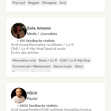
Pop soul
Reggae
Shoegaze
Soul
Zoila Antonio
Média / Journaliste
> 100 feedbacks réalisés
Acid house
Alternative rock
Beats / Lo-fi
Chill / Lo-fi Hip-Hop
Classical music
Écrire des articles
Alternative rock
Beats / Lo-fi
Chill / Lo-fi Hip-Hop
Commercial / Mainstream
Dance music
Disco
Dream pop
House music
N3UX
Playlist
> 2800 feedbacks réalisés
Acid house
Ambient
Chill out
Deep house
Electronica