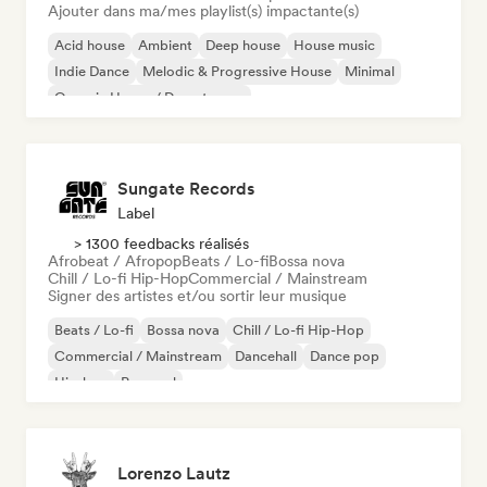
Ajouter dans ma/mes playlist(s) impactante(s)
Acid house
Ambient
Deep house
House music
Indie Dance
Melodic & Progressive House
Minimal
Organic House / Downtempo
Sungate Records
Label
> 1300 feedbacks réalisés
Afrobeat / Afropop
Beats / Lo-fi
Bossa nova
Chill / Lo-fi Hip-Hop
Commercial / Mainstream
Signer des artistes et/ou sortir leur musique
Beats / Lo-fi
Bossa nova
Chill / Lo-fi Hip-Hop
Commercial / Mainstream
Dancehall
Dance pop
Hip-hop
Pop soul
Lorenzo Lautz