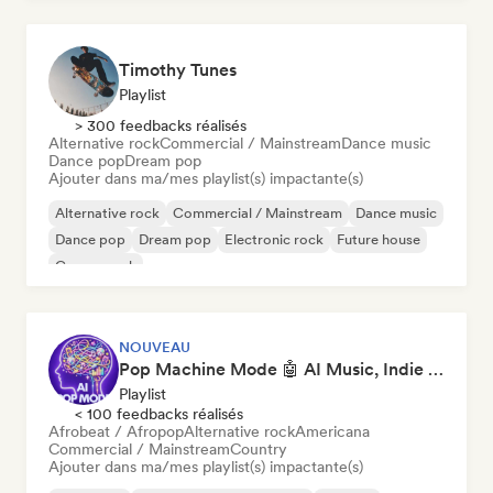
Timothy Tunes
Playlist
> 300 feedbacks réalisés
Alternative rock
Commercial / Mainstream
Dance music
Dance pop
Dream pop
Ajouter dans ma/mes playlist(s) impactante(s)
Alternative rock
Commercial / Mainstream
Dance music
Dance pop
Dream pop
Electronic rock
Future house
Garage rock
NOUVEAU
Pop Machine Mode 🤖 AI Music, Indie Pop & Dream Pop
Playlist
< 100 feedbacks réalisés
Afrobeat / Afropop
Alternative rock
Americana
Commercial / Mainstream
Country
Ajouter dans ma/mes playlist(s) impactante(s)