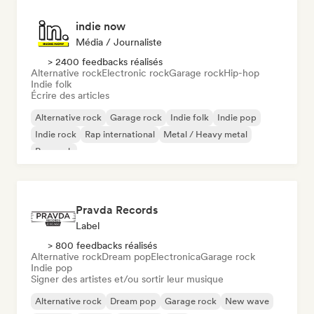
indie now
Média / Journaliste
> 2400 feedbacks réalisés
Alternative rock
Electronic rock
Garage rock
Hip-hop
Indie folk
Écrire des articles
Alternative rock
Garage rock
Indie folk
Indie pop
Indie rock
Rap international
Metal / Heavy metal
Pop rock
Pravda Records
Label
> 800 feedbacks réalisés
Alternative rock
Dream pop
Electronica
Garage rock
Indie pop
Signer des artistes et/ou sortir leur musique
Alternative rock
Dream pop
Garage rock
New wave