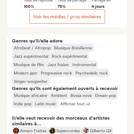
Taux de réponse
Taux de partage
Partage en
100%
75%
4 jours
Voir les médias / pros similaires
Genres qu’il/elle adore
Afrobeat / Afropop
Musique Brésilienne
Jazz expérimental
Rock expérimental
Musique de film
Jazz fusion
Instrumental
Modern jazz
Progressive rock
Psychedelic rock
Singer-songwriter
Genres qu'ils sont également ouverts à recevoir
Musique africaine
Ambient
Bossa nova
Dream pop
Indie pop
Latin music
Afficher tout +2
Il/elle veut recevoir des morceaux d’artistes
similaires à…
Amaro Freitas
Supercordas
Gilberto Gil