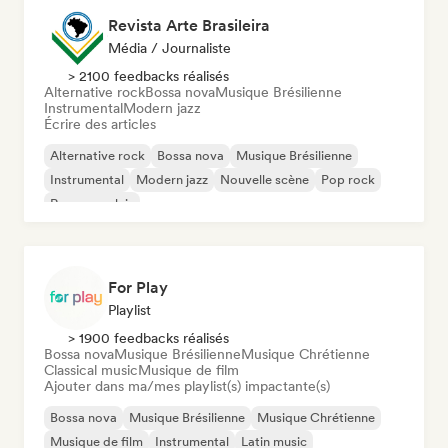
Revista Arte Brasileira
Média / Journaliste
> 2100 feedbacks réalisés
Alternative rock
Bossa nova
Musique Brésilienne
Instrumental
Modern jazz
Écrire des articles
Alternative rock
Bossa nova
Musique Brésilienne
Instrumental
Modern jazz
Nouvelle scène
Pop rock
Rap en anglais
For Play
Playlist
> 1900 feedbacks réalisés
Bossa nova
Musique Brésilienne
Musique Chrétienne
Classical music
Musique de film
Ajouter dans ma/mes playlist(s) impactante(s)
Bossa nova
Musique Brésilienne
Musique Chrétienne
Musique de film
Instrumental
Latin music