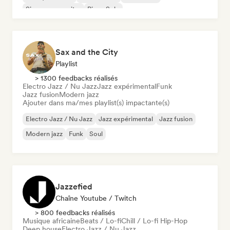
Singer-songwriter
Piano Solo
Sax and the City
Playlist
> 1300 feedbacks réalisés
Electro Jazz / Nu Jazz
Jazz expérimental
Funk
Jazz fusion
Modern jazz
Ajouter dans ma/mes playlist(s) impactante(s)
Electro Jazz / Nu Jazz
Jazz expérimental
Jazz fusion
Modern jazz
Funk
Soul
Jazzefied
Chaîne Youtube / Twitch
> 800 feedbacks réalisés
Musique africaine
Beats / Lo-fi
Chill / Lo-fi Hip-Hop
Deep house
Electro Jazz / Nu Jazz