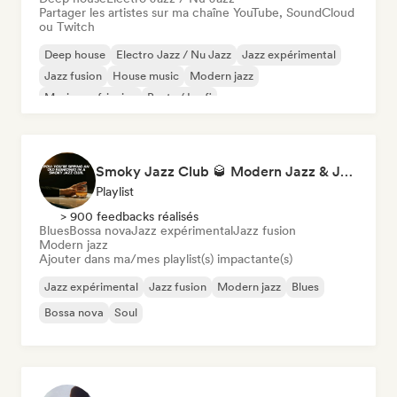
Partager les artistes sur ma chaîne YouTube, SoundCloud
ou Twitch
Deep house
Electro Jazz / Nu Jazz
Jazz expérimental
Jazz fusion
House music
Modern jazz
Musique africaine
Beats / Lo-fi
Smoky Jazz Club 🥃 Modern Jazz & Jazz Fusion to Sip an Old Fashioned to
Playlist
> 900 feedbacks réalisés
Blues
Bossa nova
Jazz expérimental
Jazz fusion
Modern jazz
Ajouter dans ma/mes playlist(s) impactante(s)
Jazz expérimental
Jazz fusion
Modern jazz
Blues
Bossa nova
Soul