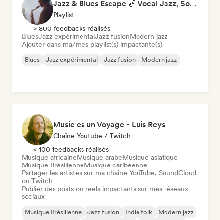
Jazz & Blues Escape 🎷 Vocal Jazz, Soul Blues & Classic Standards
Playlist
> 800 feedbacks réalisés
Blues
Jazz expérimental
Jazz fusion
Modern jazz
Ajouter dans ma/mes playlist(s) impactante(s)
Blues
Jazz expérimental
Jazz fusion
Modern jazz
Music es un Voyage - Luis Reys
Chaîne Youtube / Twitch
< 100 feedbacks réalisés
Musique africaine
Musique arabe
Musique asiatique
Musique Brésilienne
Musique caribéenne
Partager les artistes sur ma chaîne YouTube, SoundCloud
ou Twitch
Publier des posts ou reels impactants sur mes réseaux
sociaux
Musique Brésilienne
Jazz fusion
Indie folk
Modern jazz