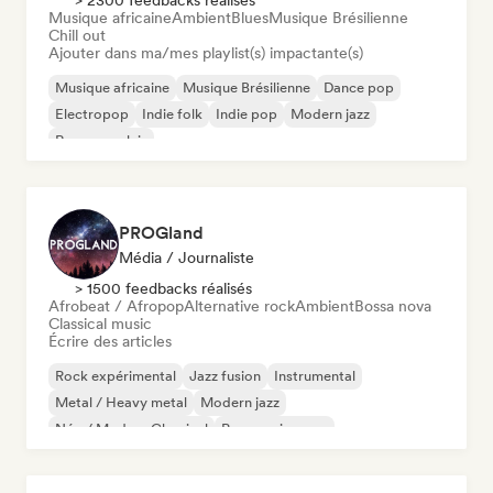
> 2300 feedbacks réalisés
Musique africaine
Ambient
Blues
Musique Brésilienne
Chill out
Ajouter dans ma/mes playlist(s) impactante(s)
Musique africaine
Musique Brésilienne
Dance pop
Electropop
Indie folk
Indie pop
Modern jazz
Rap en anglais
PROGland
Média / Journaliste
> 1500 feedbacks réalisés
Afrobeat / Afropop
Alternative rock
Ambient
Bossa nova
Classical music
Écrire des articles
Rock expérimental
Jazz fusion
Instrumental
Metal / Heavy metal
Modern jazz
Néo / Modern Classical
Progressive pop
Progressive rock