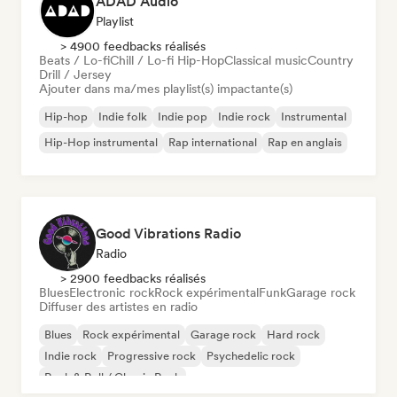
ADAD Audio
Playlist
> 4900 feedbacks réalisés
Beats / Lo-fi
Chill / Lo-fi Hip-Hop
Classical music
Country
Drill / Jersey
Ajouter dans ma/mes playlist(s) impactante(s)
Hip-hop
Indie folk
Indie pop
Indie rock
Instrumental
Hip-Hop instrumental
Rap international
Rap en anglais
Good Vibrations Radio
Radio
> 2900 feedbacks réalisés
Blues
Electronic rock
Rock expérimental
Funk
Garage rock
Diffuser des artistes en radio
Blues
Rock expérimental
Garage rock
Hard rock
Indie rock
Progressive rock
Psychedelic rock
Rock & Roll / Classic Rock