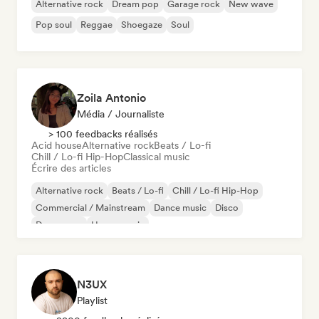
Alternative rock
Dream pop
Garage rock
New wave
Pop soul
Reggae
Shoegaze
Soul
Zoila Antonio
Média / Journaliste
> 100 feedbacks réalisés
Acid house
Alternative rock
Beats / Lo-fi
Chill / Lo-fi Hip-Hop
Classical music
Écrire des articles
Alternative rock
Beats / Lo-fi
Chill / Lo-fi Hip-Hop
Commercial / Mainstream
Dance music
Disco
Dream pop
House music
N3UX
Playlist