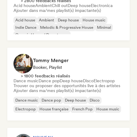
> 2800 feedbacks réalisés
Acid house
Ambient
Chill out
Deep house
Electronica
Ajouter dans ma/mes playlist(s) impactante(s)
Acid house
Ambient
Deep house
House music
Indie Dance
Melodic & Progressive House
Minimal
Organic House / Downtempo
Tommy Menger
Booker, Playlist
> 1800 feedbacks réalisés
Dance music
Dance pop
Deep house
Disco
Electropop
Trouver ou proposer des opportunités live à des artistes
Ajouter dans ma/mes playlist(s) impactante(s)
Dance music
Dance pop
Deep house
Disco
Electropop
House française
French Pop
House music