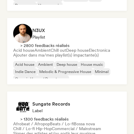
Dream pop
House music
N3UX
Playlist
> 2800 feedbacks réalisés
Acid house
Ambient
Chill out
Deep house
Electronica
Ajouter dans ma/mes playlist(s) impactante(s)
Acid house
Ambient
Deep house
House music
Indie Dance
Melodic & Progressive House
Minimal
Organic House / Downtempo
Sungate Records
Label
> 1300 feedbacks réalisés
Afrobeat / Afropop
Beats / Lo-fi
Bossa nova
Chill / Lo-fi Hip-Hop
Commercial / Mainstream
Signer des artistes et/ou sortir leur musique