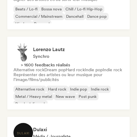
Beats / Lo-fi
Bossa nova
Chill / Lo-fi Hip-Hop
Commercial / Mainstream
Dancehall
Dance pop
Hip-hop
Pop soul
Lorenzo Lautz
Synchro
> 1600 feedbacks réalisés
Alternative rock
Dream pop
Hard rock
Indie pop
Indie rock
Représenter des artistes ou leur musique pour
l’image/films/publicités
Alternative rock
Hard rock
Indie pop
Indie rock
Metal / Heavy metal
New wave
Post punk
Psychedelic rock
Dulaxi
Média / Journaliste