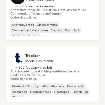
> 3000 feedbacks réalisés
Alternative rock
Chill / Lo-fi Hip-Hop
Classical music
Commercial / Mainstream
Country
Écrire des articles
Alternative rock
Classical music
Commercial / Mainstream
Country
Dub
Funk
Hardcore
Hip-hop
Tracktor
Média / Journaliste
> 600 feedbacks réalisés
Acid house
Afrobeat / Afropop
Alternative rock
Beats / Lo-fi
Chill House
Écrire des articles
Afrobeat / Afropop
Alternative rock
Dance music
Dream pop
Electronic rock
Electropop
French Pop
Hip-hop