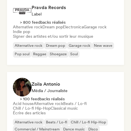
Pravda Records
Label
> 800 feedbacks réalisés
Alternative rock
Dream pop
Electronica
Garage rock
Indie pop
Signer des artistes et/ou sortir leur musique
Alternative rock
Dream pop
Garage rock
New wave
Pop soul
Reggae
Shoegaze
Soul
Zoila Antonio
Média / Journaliste
> 100 feedbacks réalisés
Acid house
Alternative rock
Beats / Lo-fi
Chill / Lo-fi Hip-Hop
Classical music
Écrire des articles
Alternative rock
Beats / Lo-fi
Chill / Lo-fi Hip-Hop
Commercial / Mainstream
Dance music
Disco