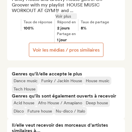
Groover with my playlist  HOUSE MUSIC 
WORKOUT AT GYM🤘 and ...
Voir plus
Taux de réponse
Répond en
Taux de partage
100%
2 jours
8%
Partage en
1 jour
Voir les médias / pros similaires
Genres qu’il/elle accepte le plus
Dance music
Funky / Jackin House
House music
Tech House
Genres qu'ils sont également ouverts à recevoir
Acid house
Afro House / Amapiano
Deep house
Disco
Future house
Nu-disco / Italo
Il/elle veut recevoir des morceaux d’artistes
similaires à…