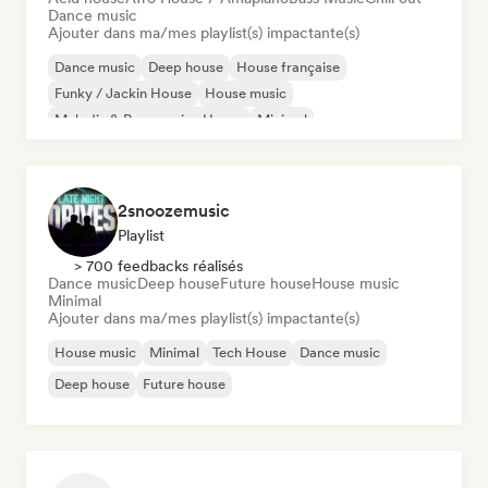
Dance music
Ajouter dans ma/mes playlist(s) impactante(s)
Dance music
Deep house
House française
Funky / Jackin House
House music
Melodic & Progressive House
Minimal
Organic House / Downtempo
2snoozemusic
Playlist
> 700 feedbacks réalisés
Dance music
Deep house
Future house
House music
Minimal
Ajouter dans ma/mes playlist(s) impactante(s)
House music
Minimal
Tech House
Dance music
Deep house
Future house