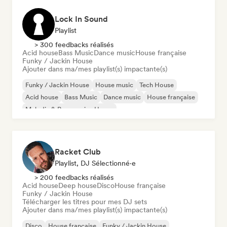
Lock In Sound
Playlist
> 300 feedbacks réalisés
Acid house
Bass Music
Dance music
House française
Funky / Jackin House
Ajouter dans ma/mes playlist(s) impactante(s)
Funky / Jackin House
House music
Tech House
Acid house
Bass Music
Dance music
House française
Melodic & Progressive House
Racket Club
Playlist, DJ Sélectionné·e
> 200 feedbacks réalisés
Acid house
Deep house
Disco
House française
Funky / Jackin House
Télécharger les titres pour mes DJ sets
Ajouter dans ma/mes playlist(s) impactante(s)
Disco
House française
Funky / Jackin House