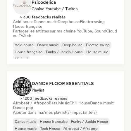
Psicodelica
Chaîne Youtube / Twitch
> 300 feedbacks réalisés
Acid house
Dance music
Deep house
Electro swing
House française
Partager les artistes sur ma chaîne YouTube, SoundCloud
ou Twitch
Acid house
Dance music
Deep house
Electro swing
House française
Funky / Jackin House
House music
Minimal
DANCE FLOOR ESSENTIALS
Playlist
> 1200 feedbacks réalisés
Afrobeat / Afropop
Bass Music
Chill House
Dance music
Dance pop
Ajouter dans ma/mes playlist(s) impactante(s)
Dance music
House française
Funky / Jackin House
House music
Tech House
Afrobeat / Afropop