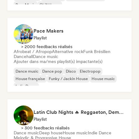
Bass Music
Chill House
Pace Makers
Playlist
> 2000 feedbacks réalisés
Afrobeat / Afropop
Alternative rock
Funk Brésilien
Dancehall
Dance music
Ajouter dans ma/mes playlist(s) impactante(s)
Dance music
Dance pop
Disco
Electropop
House française
Funky / Jackin House
House music
Indie Dance
Latin Club Nights 🔥 Reggaeton, Dembow & Latin House
Playlist
> 300 feedbacks réalisés
Dance music
Deep house
House music
Indie Dance
Melodic & Progressive House