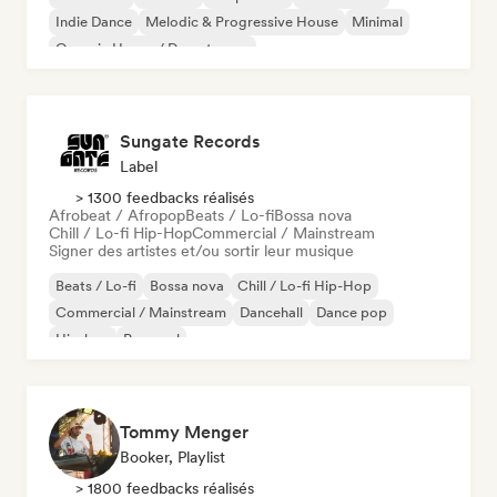
Indie Dance
Melodic & Progressive House
Minimal
Organic House / Downtempo
Sungate Records
Label
> 1300 feedbacks réalisés
Afrobeat / Afropop
Beats / Lo-fi
Bossa nova
Chill / Lo-fi Hip-Hop
Commercial / Mainstream
Signer des artistes et/ou sortir leur musique
Beats / Lo-fi
Bossa nova
Chill / Lo-fi Hip-Hop
Commercial / Mainstream
Dancehall
Dance pop
Hip-hop
Pop soul
Tommy Menger
Booker, Playlist
> 1800 feedbacks réalisés