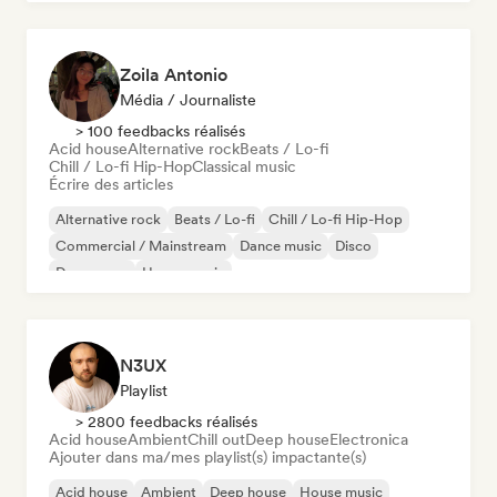
Zoila Antonio
Média / Journaliste
> 100 feedbacks réalisés
Acid house
Alternative rock
Beats / Lo-fi
Chill / Lo-fi Hip-Hop
Classical music
Écrire des articles
Alternative rock
Beats / Lo-fi
Chill / Lo-fi Hip-Hop
Commercial / Mainstream
Dance music
Disco
Dream pop
House music
N3UX
Playlist
> 2800 feedbacks réalisés
Acid house
Ambient
Chill out
Deep house
Electronica
Ajouter dans ma/mes playlist(s) impactante(s)
Acid house
Ambient
Deep house
House music