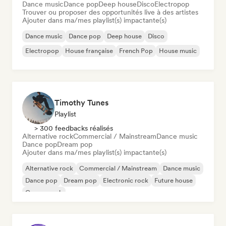
Dance music
Dance pop
Deep house
Disco
Electropop
Trouver ou proposer des opportunités live à des artistes
Ajouter dans ma/mes playlist(s) impactante(s)
Dance music
Dance pop
Deep house
Disco
Electropop
House française
French Pop
House music
Timothy Tunes
Playlist
> 300 feedbacks réalisés
Alternative rock
Commercial / Mainstream
Dance music
Dance pop
Dream pop
Ajouter dans ma/mes playlist(s) impactante(s)
Alternative rock
Commercial / Mainstream
Dance music
Dance pop
Dream pop
Electronic rock
Future house
Garage rock