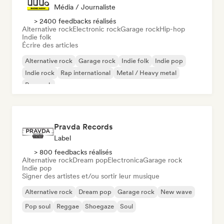
Média / Journaliste
> 2400 feedbacks réalisés
Alternative rock
Electronic rock
Garage rock
Hip-hop
Indie folk
Écrire des articles
Alternative rock
Garage rock
Indie folk
Indie pop
Indie rock
Rap international
Metal / Heavy metal
Pop rock
Pravda Records
Label
> 800 feedbacks réalisés
Alternative rock
Dream pop
Electronica
Garage rock
Indie pop
Signer des artistes et/ou sortir leur musique
Alternative rock
Dream pop
Garage rock
New wave
Pop soul
Reggae
Shoegaze
Soul