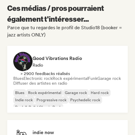
Ces médias / pros pourraient
également t'intéresser...
Parce que tu regardes le profil de Studio18 (booker =
jazz artists ONLY)
Good Vibrations Radio
Radio
> 2900 feedbacks réalisés
Blues
Electronic rock
Rock expérimental
Funk
Garage rock
Diffuser des artistes en radio
Blues
Rock expérimental
Garage rock
Hard rock
Indie rock
Progressive rock
Psychedelic rock
Rock & Roll / Classic Rock
indie now