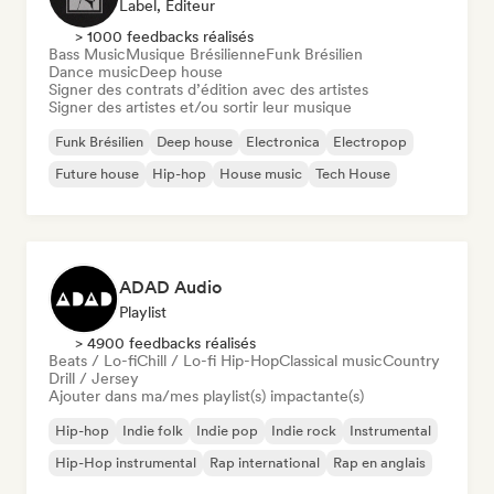
Label, Éditeur
> 1000 feedbacks réalisés
Bass Music
Musique Brésilienne
Funk Brésilien
Dance music
Deep house
Signer des contrats d’édition avec des artistes
Signer des artistes et/ou sortir leur musique
Funk Brésilien
Deep house
Electronica
Electropop
Future house
Hip-hop
House music
Tech House
ADAD Audio
Playlist
> 4900 feedbacks réalisés
Beats / Lo-fi
Chill / Lo-fi Hip-Hop
Classical music
Country
Drill / Jersey
Ajouter dans ma/mes playlist(s) impactante(s)
Hip-hop
Indie folk
Indie pop
Indie rock
Instrumental
Hip-Hop instrumental
Rap international
Rap en anglais