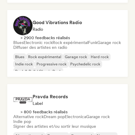
Good Vibrations Radio
Radio
> 2900 feedbacks réalisés
Blues
Electronic rock
Rock expérimental
Funk
Garage rock
Diffuser des artistes en radio
Blues
Rock expérimental
Garage rock
Hard rock
Indie rock
Progressive rock
Psychedelic rock
Rock & Roll / Classic Rock
Pravda Records
Label
> 800 feedbacks réalisés
Alternative rock
Dream pop
Electronica
Garage rock
Indie pop
Signer des artistes et/ou sortir leur musique