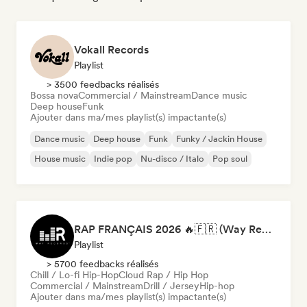
Vokall Records
Playlist
> 3500 feedbacks réalisés
Bossa nova
Commercial / Mainstream
Dance music
Deep house
Funk
Ajouter dans ma/mes playlist(s) impactante(s)
Dance music
Deep house
Funk
Funky / Jackin House
House music
Indie pop
Nu-disco / Italo
Pop soul
RAP FRANÇAIS 2026 🔥🇫🇷 (Way Records)
Playlist
> 5700 feedbacks réalisés
Chill / Lo-fi Hip-Hop
Cloud Rap / Hip Hop
Commercial / Mainstream
Drill / Jersey
Hip-hop
Ajouter dans ma/mes playlist(s) impactante(s)