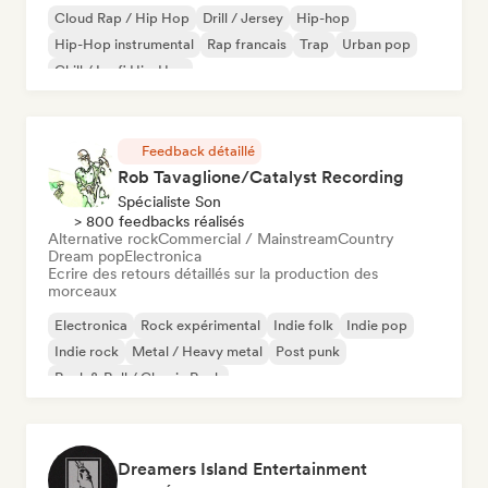
Cloud Rap / Hip Hop
Drill / Jersey
Hip-hop
Hip-Hop instrumental
Rap francais
Trap
Urban pop
Chill / Lo-fi Hip-Hop
Feedback détaillé
Rob Tavaglione/Catalyst Recording
Spécialiste Son
> 800 feedbacks réalisés
Alternative rock
Commercial / Mainstream
Country
Dream pop
Electronica
Ecrire des retours détaillés sur la production des
morceaux
Electronica
Rock expérimental
Indie folk
Indie pop
Indie rock
Metal / Heavy metal
Post punk
Rock & Roll / Classic Rock
Dreamers Island Entertainment