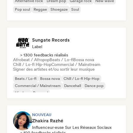
Alternative rock
Dream pop
Garage rock
New wave
Pop soul
Reggae
Shoegaze
Soul
Sungate Records
Label
> 1300 feedbacks réalisés
Afrobeat / Afropop
Beats / Lo-fi
Bossa nova
Chill / Lo-fi Hip-Hop
Commercial / Mainstream
Signer des artistes et/ou sortir leur musique
Beats / Lo-fi
Bossa nova
Chill / Lo-fi Hip-Hop
Commercial / Mainstream
Dancehall
Dance pop
Hip-hop
Pop soul
NOUVEAU
Zhakira Razhé
Influenceur·euse Sur Les Réseaux Sociaux
< 100 feedbacks réalisés