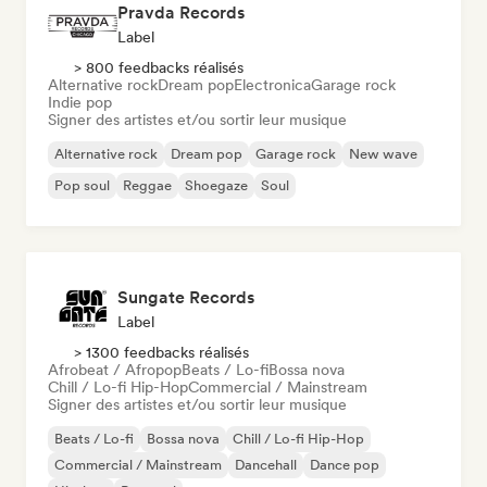
Pravda Records
Label
> 800 feedbacks réalisés
Alternative rock
Dream pop
Electronica
Garage rock
Indie pop
Signer des artistes et/ou sortir leur musique
Alternative rock
Dream pop
Garage rock
New wave
Pop soul
Reggae
Shoegaze
Soul
Sungate Records
Label
> 1300 feedbacks réalisés
Afrobeat / Afropop
Beats / Lo-fi
Bossa nova
Chill / Lo-fi Hip-Hop
Commercial / Mainstream
Signer des artistes et/ou sortir leur musique
Beats / Lo-fi
Bossa nova
Chill / Lo-fi Hip-Hop
Commercial / Mainstream
Dancehall
Dance pop