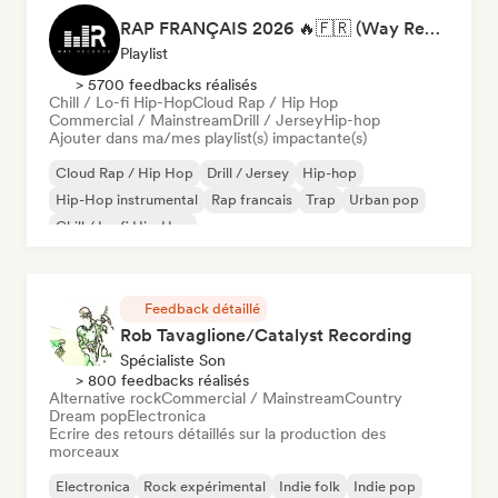
RAP FRANÇAIS 2026 🔥🇫🇷 (Way Records)
Playlist
> 5700 feedbacks réalisés
Chill / Lo-fi Hip-Hop
Cloud Rap / Hip Hop
Commercial / Mainstream
Drill / Jersey
Hip-hop
Ajouter dans ma/mes playlist(s) impactante(s)
Cloud Rap / Hip Hop
Drill / Jersey
Hip-hop
Hip-Hop instrumental
Rap francais
Trap
Urban pop
Chill / Lo-fi Hip-Hop
Feedback détaillé
Rob Tavaglione/Catalyst Recording
Spécialiste Son
> 800 feedbacks réalisés
Alternative rock
Commercial / Mainstream
Country
Dream pop
Electronica
Ecrire des retours détaillés sur la production des
morceaux
Electronica
Rock expérimental
Indie folk
Indie pop