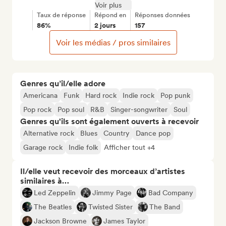
Voir plus
Taux de réponse
Répond en
Réponses données
86%
2 jours
157
Voir les médias / pros similaires
Genres qu’il/elle adore
Americana
Funk
Hard rock
Indie rock
Pop punk
Pop rock
Pop soul
R&B
Singer-songwriter
Soul
Genres qu'ils sont également ouverts à recevoir
Alternative rock
Blues
Country
Dance pop
Garage rock
Indie folk
Afficher tout +4
Il/elle veut recevoir des morceaux d’artistes
similaires à…
Led Zeppelin
Jimmy Page
Bad Company
The Beatles
Twisted Sister
The Band
Jackson Browne
James Taylor