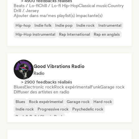
> 4900 feedbacks réalisés
Beats / Lo-fi
Chill / Lo-fi Hip-Hop
Classical music
Country
Drill / Jersey
Ajouter dans ma/mes playlist(s) impactante(s)
Hip-hop
Indie folk
Indie pop
Indie rock
Instrumental
Hip-Hop instrumental
Rap international
Rap en anglais
Good Vibrations Radio
Radio
> 2900 feedbacks réalisés
Blues
Electronic rock
Rock expérimental
Funk
Garage rock
Diffuser des artistes en radio
Blues
Rock expérimental
Garage rock
Hard rock
Indie rock
Progressive rock
Psychedelic rock
Rock & Roll / Classic Rock