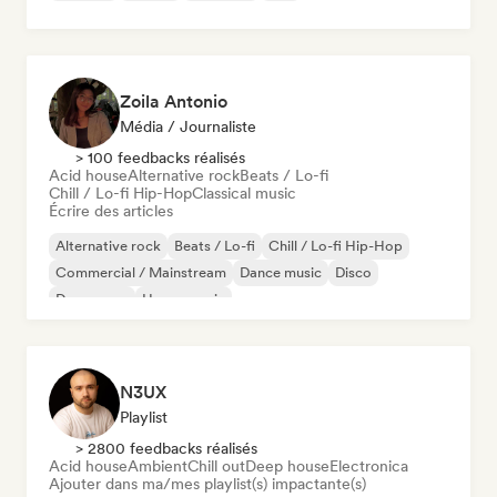
Zoila Antonio
Média / Journaliste
> 100 feedbacks réalisés
Acid house
Alternative rock
Beats / Lo-fi
Chill / Lo-fi Hip-Hop
Classical music
Écrire des articles
Alternative rock
Beats / Lo-fi
Chill / Lo-fi Hip-Hop
Commercial / Mainstream
Dance music
Disco
Dream pop
House music
N3UX
Playlist
> 2800 feedbacks réalisés
Acid house
Ambient
Chill out
Deep house
Electronica
Ajouter dans ma/mes playlist(s) impactante(s)