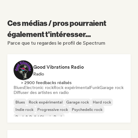
Ces médias / pros pourraient
également t'intéresser...
Parce que tu regardes le profil de Spectrum
Good Vibrations Radio
Radio
> 2900 feedbacks réalisés
Blues
Electronic rock
Rock expérimental
Funk
Garage rock
Diffuser des artistes en radio
Blues
Rock expérimental
Garage rock
Hard rock
Indie rock
Progressive rock
Psychedelic rock
Rock & Roll / Classic Rock