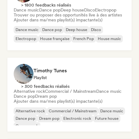
> 1800 feedbacks réalisés
Dance music
Dance pop
Deep house
Disco
Electropop
Trouver ou proposer des opportunités live à des artistes
Ajouter dans ma/mes playlist(s) impactante(s)
Dance music
Dance pop
Deep house
Disco
Electropop
House française
French Pop
House music
Timothy Tunes
Playlist
> 300 feedbacks réalisés
Alternative rock
Commercial / Mainstream
Dance music
Dance pop
Dream pop
Ajouter dans ma/mes playlist(s) impactante(s)
Alternative rock
Commercial / Mainstream
Dance music
Dance pop
Dream pop
Electronic rock
Future house
Garage rock