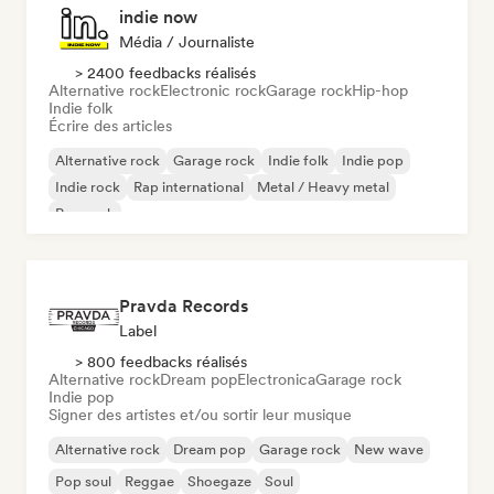
indie now
Média / Journaliste
> 2400 feedbacks réalisés
Alternative rock
Electronic rock
Garage rock
Hip-hop
Indie folk
Écrire des articles
Alternative rock
Garage rock
Indie folk
Indie pop
Indie rock
Rap international
Metal / Heavy metal
Pop rock
Pravda Records
Label
> 800 feedbacks réalisés
Alternative rock
Dream pop
Electronica
Garage rock
Indie pop
Signer des artistes et/ou sortir leur musique
Alternative rock
Dream pop
Garage rock
New wave
Pop soul
Reggae
Shoegaze
Soul