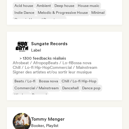
Acid house
Ambient
Deep house
House music
Indie Dance
Melodic & Progressive House
Minimal
Organic House / Downtempo
Sungate Records
Label
> 1300 feedbacks réalisés
Afrobeat / Afropop
Beats / Lo-fi
Bossa nova
Chill / Lo-fi Hip-Hop
Commercial / Mainstream
Signer des artistes et/ou sortir leur musique
Beats / Lo-fi
Bossa nova
Chill / Lo-fi Hip-Hop
Commercial / Mainstream
Dancehall
Dance pop
Hip-hop
Pop soul
Tommy Menger
Booker, Playlist