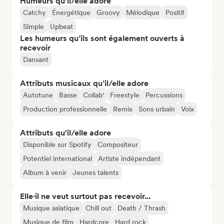
Humeurs qu’il/elle adore
Catchy
Énergétique
Groovy
Mélodique
Positif
Simple
Upbeat
Les humeurs qu’ils sont également ouverts à
recevoir
Dansant
Attributs musicaux qu’il/elle adore
Autotune
Basse
Collab'
Freestyle
Percussions
Production professionnelle
Remix
Sons urbain
Voix
Attributs qu'il/elle adore
Disponible sur Spotify
Compositeur
Potentiel international
Artiste indépendant
Album à venir
Jeunes talents
Elle·il ne veut surtout pas recevoir...
Musique asiatique
Chill out
Death / Thrash
Musique de film
Hardcore
Hard rock