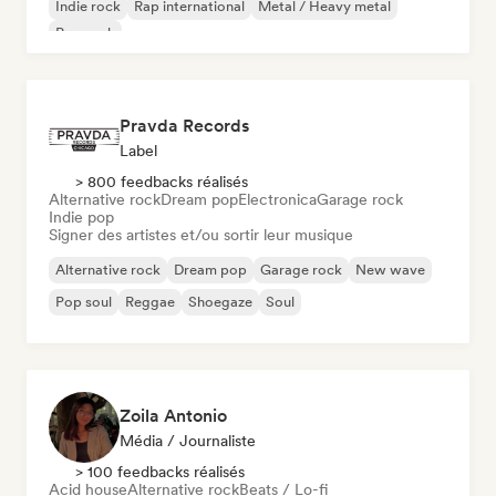
Indie rock
Rap international
Metal / Heavy metal
Pop rock
Pravda Records
Label
> 800 feedbacks réalisés
Alternative rock
Dream pop
Electronica
Garage rock
Indie pop
Signer des artistes et/ou sortir leur musique
Alternative rock
Dream pop
Garage rock
New wave
Pop soul
Reggae
Shoegaze
Soul
Zoila Antonio
Média / Journaliste
> 100 feedbacks réalisés
Acid house
Alternative rock
Beats / Lo-fi