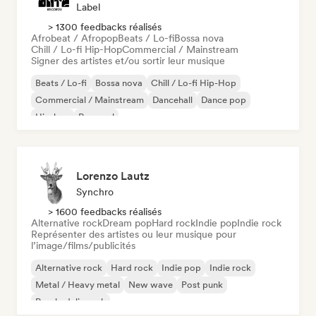
Label
> 1300 feedbacks réalisés
Afrobeat / Afropop
Beats / Lo-fi
Bossa nova
Chill / Lo-fi Hip-Hop
Commercial / Mainstream
Signer des artistes et/ou sortir leur musique
Beats / Lo-fi
Bossa nova
Chill / Lo-fi Hip-Hop
Commercial / Mainstream
Dancehall
Dance pop
Hip-hop
Pop soul
Lorenzo Lautz
Synchro
> 1600 feedbacks réalisés
Alternative rock
Dream pop
Hard rock
Indie pop
Indie rock
Représenter des artistes ou leur musique pour
l’image/films/publicités
Alternative rock
Hard rock
Indie pop
Indie rock
Metal / Heavy metal
New wave
Post punk
Psychedelic rock