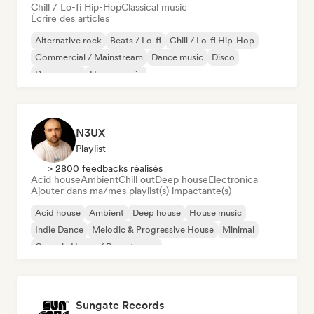
Chill / Lo-fi Hip-Hop
Classical music
Écrire des articles
Alternative rock
Beats / Lo-fi
Chill / Lo-fi Hip-Hop
Commercial / Mainstream
Dance music
Disco
Dream pop
House music
N3UX
Playlist
> 2800 feedbacks réalisés
Acid house
Ambient
Chill out
Deep house
Electronica
Ajouter dans ma/mes playlist(s) impactante(s)
Acid house
Ambient
Deep house
House music
Indie Dance
Melodic & Progressive House
Minimal
Organic House / Downtempo
Sungate Records