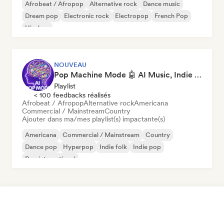
Afrobeat / Afropop
Alternative rock
Dance music
Dream pop
Electronic rock
Electropop
French Pop
Hip-hop
NOUVEAU
Pop Machine Mode 🤖 AI Music, Indie Pop & Dream Pop
Playlist
< 100 feedbacks réalisés
Afrobeat / Afropop
Alternative rock
Americana
Commercial / Mainstream
Country
Ajouter dans ma/mes playlist(s) impactante(s)
Americana
Commercial / Mainstream
Country
Dance pop
Hyperpop
Indie folk
Indie pop
Pop international