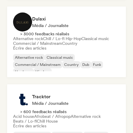
Dulaxi
Média / Journaliste
> 3000 feedbacks réalisés
Alternative rock
Chill / Lo-fi Hip-Hop
Classical music
Commercial / Mainstream
Country
Écrire des articles
Alternative rock
Classical music
Commercial / Mainstream
Country
Dub
Funk
Hardcore
Hip-hop
Tracktor
Média / Journaliste
> 600 feedbacks réalisés
Acid house
Afrobeat / Afropop
Alternative rock
Beats / Lo-fi
Chill House
Écrire des articles