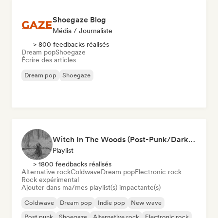
Shoegaze Blog
Média / Journaliste
> 800 feedbacks réalisés
Dream pop
Shoegaze
Écrire des articles
Dream pop
Shoegaze
Witch In The Woods (Post-Punk/Darkwave/New Goth/Emo indie-pop)
Playlist
> 1800 feedbacks réalisés
Alternative rock
Coldwave
Dream pop
Electronic rock
Rock expérimental
Ajouter dans ma/mes playlist(s) impactante(s)
Coldwave
Dream pop
Indie pop
New wave
Post punk
Shoegaze
Alternative rock
Electronic rock