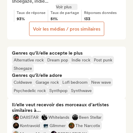
shoegaze, indie...
Voir plus
Taux de réponse
Taux de partage
Réponses données
93%
51%
133
Voir les médias / pros similaires
Genres qu’il/elle accepte le plus
Alternative rock
Dream pop
Indie rock
Post punk
Shoegaze
Genres qu’il/elle adore
Coldwave
Garage rock
Lofi bedroom
New wave
Psychedelic rock
Synthpop
Synthwave
Il/elle veut recevoir des morceaux d’artistes
similaires à…
DAIISTAR
Whitelands
Been Stellar
Kontravoid
Glimmer
The Narcotix