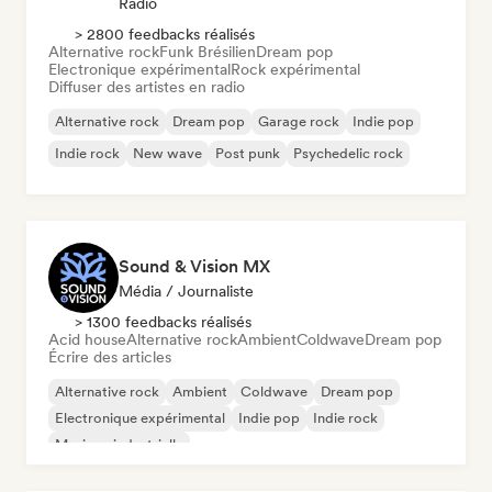
Radio
> 2800 feedbacks réalisés
Alternative rock
Funk Brésilien
Dream pop
Electronique expérimental
Rock expérimental
Diffuser des artistes en radio
Alternative rock
Dream pop
Garage rock
Indie pop
Indie rock
New wave
Post punk
Psychedelic rock
Sound & Vision MX
Média / Journaliste
> 1300 feedbacks réalisés
Acid house
Alternative rock
Ambient
Coldwave
Dream pop
Écrire des articles
Alternative rock
Ambient
Coldwave
Dream pop
Electronique expérimental
Indie pop
Indie rock
Musique industrielle