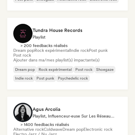
Tundra House Records
Playlist
> 200 feedbacks réalisés
Dream pop
Rock expérimental
Indie rock
Post punk
Post rock
Ajouter dans ma/mes playlist(s) impactante(s)
Dream pop
Rock expérimental
Post rock
Shoegaze
Indie rock
Post punk
Psychedelic rock
Agus Arcolia
Playlist, Influenceur·euse Sur Les Réseaux Sociaux
> 1400 feedbacks réalisés
Alternative rock
Coldwave
Dream pop
Electronic rock
Electro Jazz / Nu Jazz