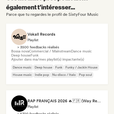
également t'intéresser...
Parce que tu regardes le profil de SixtyFour Music
Vokall Records
Playlist
> 3500 feedbacks réalisés
Bossa nova
Commercial / Mainstream
Dance music
Deep house
Funk
Ajouter dans ma/mes playlist(s) impactante(s)
Dance music
Deep house
Funk
Funky / Jackin House
House music
Indie pop
Nu-disco / Italo
Pop soul
RAP FRANÇAIS 2026 🔥🇫🇷 (Way Records)
Playlist
> 5700 feedbacks réalisés