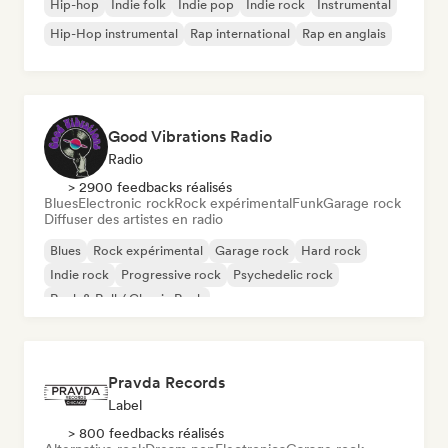
Hip-hop
Indie folk
Indie pop
Indie rock
Instrumental
Hip-Hop instrumental
Rap international
Rap en anglais
Good Vibrations Radio
Radio
> 2900 feedbacks réalisés
Blues
Electronic rock
Rock expérimental
Funk
Garage rock
Diffuser des artistes en radio
Blues
Rock expérimental
Garage rock
Hard rock
Indie rock
Progressive rock
Psychedelic rock
Rock & Roll / Classic Rock
Pravda Records
Label
> 800 feedbacks réalisés