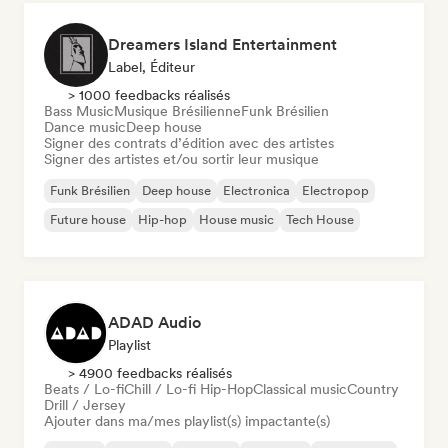
Dreamers Island Entertainment
Label, Éditeur
> 1000 feedbacks réalisés
Bass Music
Musique Brésilienne
Funk Brésilien
Dance music
Deep house
Signer des contrats d’édition avec des artistes
Signer des artistes et/ou sortir leur musique
Funk Brésilien
Deep house
Electronica
Electropop
Future house
Hip-hop
House music
Tech House
ADAD Audio
Playlist
> 4900 feedbacks réalisés
Beats / Lo-fi
Chill / Lo-fi Hip-Hop
Classical music
Country
Drill / Jersey
Ajouter dans ma/mes playlist(s) impactante(s)