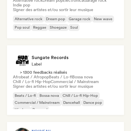
Alternative rock
Dream pop
Electronica
Garage rock
Indie pop
Signer des artistes et/ou sortir leur musique
Alternative rock
Dream pop
Garage rock
New wave
Pop soul
Reggae
Shoegaze
Soul
Sungate Records
Label
> 1300 feedbacks réalisés
Afrobeat / Afropop
Beats / Lo-fi
Bossa nova
Chill / Lo-fi Hip-Hop
Commercial / Mainstream
Signer des artistes et/ou sortir leur musique
Beats / Lo-fi
Bossa nova
Chill / Lo-fi Hip-Hop
Commercial / Mainstream
Dancehall
Dance pop
Hip-hop
Pop soul