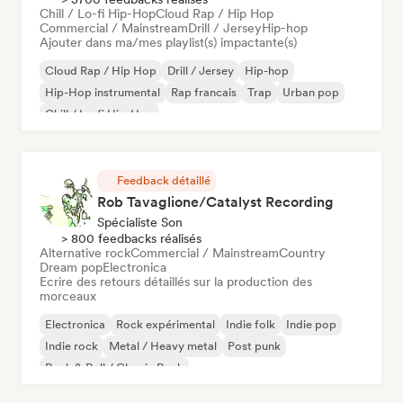
Chill / Lo-fi Hip-Hop
Cloud Rap / Hip Hop
Commercial / Mainstream
Drill / Jersey
Hip-hop
Ajouter dans ma/mes playlist(s) impactante(s)
Cloud Rap / Hip Hop
Drill / Jersey
Hip-hop
Hip-Hop instrumental
Rap francais
Trap
Urban pop
Chill / Lo-fi Hip-Hop
Feedback détaillé
Rob Tavaglione/Catalyst Recording
Spécialiste Son
> 800 feedbacks réalisés
Alternative rock
Commercial / Mainstream
Country
Dream pop
Electronica
Ecrire des retours détaillés sur la production des
morceaux
Electronica
Rock expérimental
Indie folk
Indie pop
Indie rock
Metal / Heavy metal
Post punk
Rock & Roll / Classic Rock