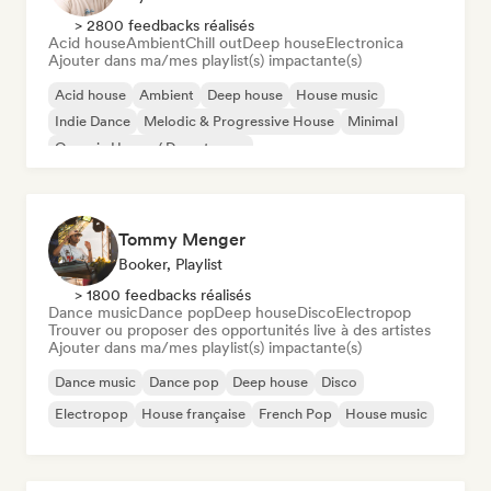
> 2800 feedbacks réalisés
Acid house
Ambient
Chill out
Deep house
Electronica
Ajouter dans ma/mes playlist(s) impactante(s)
Acid house
Ambient
Deep house
House music
Indie Dance
Melodic & Progressive House
Minimal
Organic House / Downtempo
Tommy Menger
Booker, Playlist
> 1800 feedbacks réalisés
Dance music
Dance pop
Deep house
Disco
Electropop
Trouver ou proposer des opportunités live à des artistes
Ajouter dans ma/mes playlist(s) impactante(s)
Dance music
Dance pop
Deep house
Disco
Electropop
House française
French Pop
House music