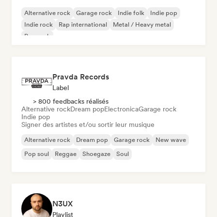
Alternative rock
Garage rock
Indie folk
Indie pop
Indie rock
Rap international
Metal / Heavy metal
Pop rock
Pravda Records
Label
> 800 feedbacks réalisés
Alternative rock
Dream pop
Electronica
Garage rock
Indie pop
Signer des artistes et/ou sortir leur musique
Alternative rock
Dream pop
Garage rock
New wave
Pop soul
Reggae
Shoegaze
Soul
N3UX
Playlist