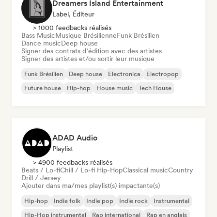
Dreamers Island Entertainment
Label, Éditeur
> 1000 feedbacks réalisés
Bass Music
Musique Brésilienne
Funk Brésilien
Dance music
Deep house
Signer des contrats d’édition avec des artistes
Signer des artistes et/ou sortir leur musique
Funk Brésilien
Deep house
Electronica
Electropop
Future house
Hip-hop
House music
Tech House
ADAD Audio
Playlist
> 4900 feedbacks réalisés
Beats / Lo-fi
Chill / Lo-fi Hip-Hop
Classical music
Country
Drill / Jersey
Ajouter dans ma/mes playlist(s) impactante(s)
Hip-hop
Indie folk
Indie pop
Indie rock
Instrumental
Hip-Hop instrumental
Rap international
Rap en anglais