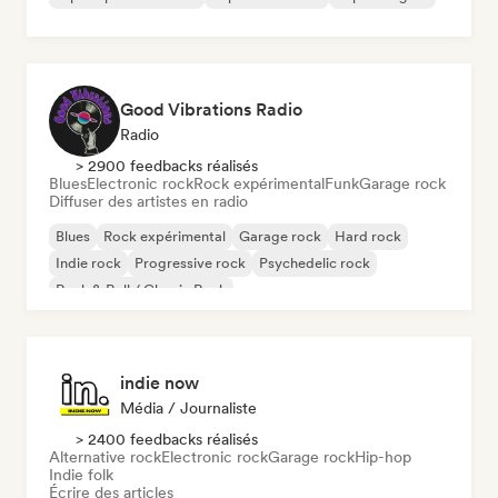
Good Vibrations Radio
Radio
> 2900 feedbacks réalisés
Blues
Electronic rock
Rock expérimental
Funk
Garage rock
Diffuser des artistes en radio
Blues
Rock expérimental
Garage rock
Hard rock
Indie rock
Progressive rock
Psychedelic rock
Rock & Roll / Classic Rock
indie now
Média / Journaliste
> 2400 feedbacks réalisés
Alternative rock
Electronic rock
Garage rock
Hip-hop
Indie folk
Écrire des articles