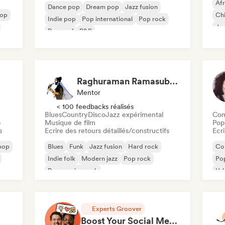
Af
Dance pop
Dream pop
Jazz fusion
pop
Chi
Indie pop
Pop international
Pop rock
Jaz
Pop soul
R&B
Sin
Raghuraman Ramasubramanian
Mentor
< 100 feedbacks réalisés
Blues
Country
Disco
Jazz expérimental
Com
p
Musique de film
Pop 
s
Ecrire des retours détaillés/constructifs
Ecri
pop
Blues
Funk
Jazz fusion
Hard rock
Co
Indie folk
Modern jazz
Pop rock
Pop
Progressive rock
Ur
Experts Groover
Boost Your Social Media in a 1hr Coaching Session