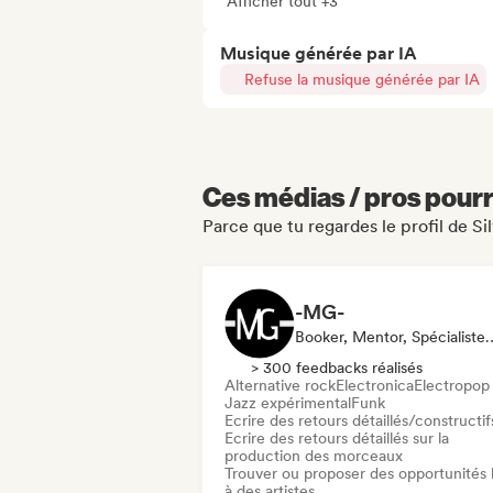
Afficher tout +3
Musique générée par IA
Refuse la musique générée par IA
Ces médias / pros pourr
Parce que tu regardes le profil de Si
-MG-
Booker, Mentor, Sp
> 300 feedbacks réalisés
Alternative rock
Electronica
Electropop
Jazz expérimental
Funk
Ecrire des retours détaillés/constructif
Ecrire des retours détaillés sur la
production des morceaux
Trouver ou proposer des opportunités l
à des artistes