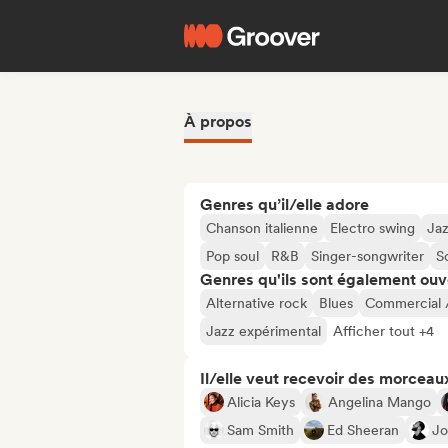
À propos
Genres qu’il/elle adore
Chanson italienne
Electro swing
Jaz
Pop soul
R&B
Singer-songwriter
S
Genres qu'ils sont également ouv
Alternative rock
Blues
Commercial 
Jazz expérimental
Afficher tout +4
Il/elle veut recevoir des morceaux
Alicia Keys
Angelina Mango
Sam Smith
Ed Sheeran
Jo