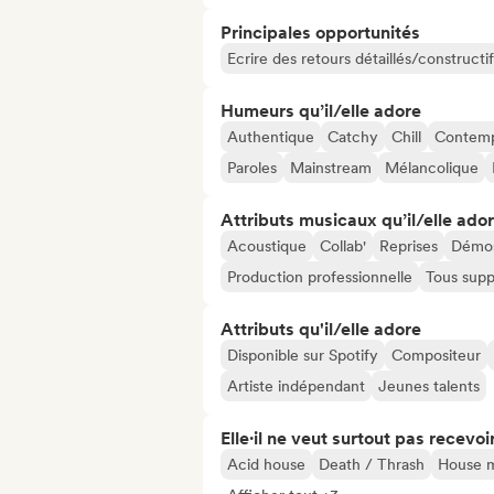
Principales opportunités
Ecrire des retours détaillés/constructif
Humeurs qu’il/elle adore
Authentique
Catchy
Chill
Contemp
Paroles
Mainstream
Mélancolique
Attributs musicaux qu’il/elle ado
Acoustique
Collab'
Reprises
Démo
Production professionnelle
Tous supp
Attributs qu'il/elle adore
Disponible sur Spotify
Compositeur
Artiste indépendant
Jeunes talents
Elle·il ne veut surtout pas recevoir.
Acid house
Death / Thrash
House 