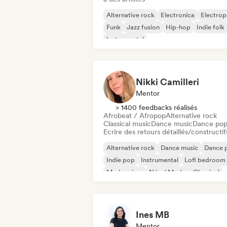
Alternative rock
Electronica
Electro
Funk
Jazz fusion
Hip-hop
Indie folk
Instrumental
Nikki Camilleri
Mentor
> 1400 feedbacks réalisés
Afrobeat / Afropop
Alternative rock
Classical music
Dance music
Dance po
Ecrire des retours détaillés/constructif
Alternative rock
Dance music
Dance 
Indie pop
Instrumental
Lofi bedroom
Modern jazz
Néo / Modern Classical
Ines MB
Mentor