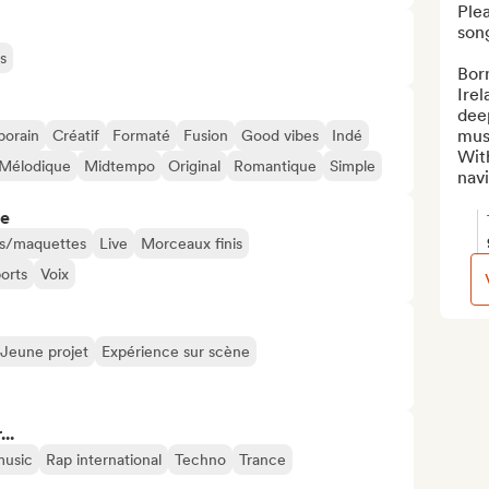
Ple
song
s
Bor
Irel
deep
musi
orain
Créatif
Formaté
Fusion
Good vibes
Indé
With
Mélodique
Midtempo
Original
Romantique
Simple
navi
re
s/maquettes
Live
Morceaux finis
orts
Voix
Jeune projet
Expérience sur scène
..
music
Rap international
Techno
Trance