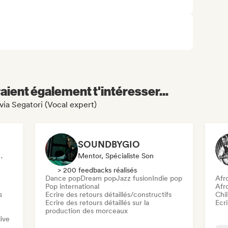
aient également t'intéresser...
lvia Segatori (Vocal expert)
SOUNDBYGIO
écialiste Son
Mentor, Spécialiste Son
> 200 feedbacks réalisés
Dance pop
Dream pop
Jazz fusion
Indie pop
Afr
Pop international
Afr
s
Ecrire des retours détaillés/constructifs
Chil
Ecrire des retours détaillés sur la
Ecri
production des morceaux
ive