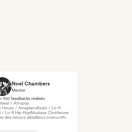
Noel Chambers
Mentor
> 100 feedbacks réalisés
obeat / Afropop
o House / Amapiano
Beats / Lo-fi
l / Lo-fi Hip-Hop
Musique Chrétienne
re des retours détaillés/constructifs