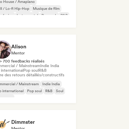
ro House / Amapiano
ll / Lo-fi Hip-Hop
Musique de film
z fusion
Instrumental
Pop rock
R&B
ger-songwriter
Alison
Mentor
> 700 feedbacks réalisés
mercial / Mainstream
Indie India
international
Pop soul
R&B
re des retours détaillés/constructifs
mmercial / Mainstream
Indie India
 international
Pop soul
R&B
Soul
ban pop
Dimmster
Mentor