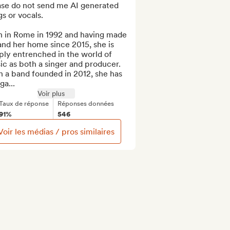
ase do not send me AI generated 
s or vocals.

n in Rome in 1992 and having made 
and her home since 2015, she is 
ly entrenched in the world of 
c as both a singer and producer. 
 a band founded in 2012, she has 
ga...
Voir plus
Taux de réponse
Réponses données
91%
546
Voir les médias / pros similaires