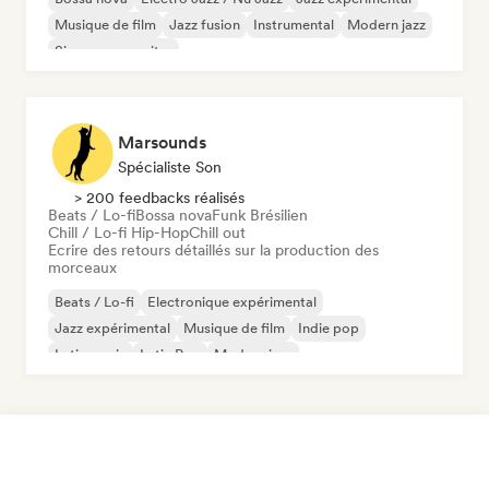
Musique de film
Jazz fusion
Instrumental
Modern jazz
Singer-songwriter
Marsounds
Spécialiste Son
> 200 feedbacks réalisés
Beats / Lo-fi
Bossa nova
Funk Brésilien
Chill / Lo-fi Hip-Hop
Chill out
Ecrire des retours détaillés sur la production des
morceaux
Beats / Lo-fi
Electronique expérimental
Jazz expérimental
Musique de film
Indie pop
Latin music
Latin Pop
Modern jazz