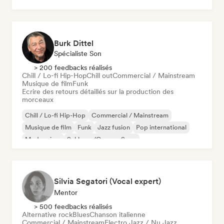
Burk Dittel
Spécialiste Son
> 200 feedbacks réalisés
Chill / Lo-fi Hip-Hop
Chill out
Commercial / Mainstream
Musique de film
Funk
Ecrire des retours détaillés sur la production des
morceaux
Chill / Lo-fi Hip-Hop
Commercial / Mainstream
Musique de film
Funk
Jazz fusion
Pop international
Modern jazz
Schlager/German Song
Silvia Segatori (Vocal expert)
Mentor
> 500 feedbacks réalisés
Alternative rock
Blues
Chanson italienne
Commercial / Mainstream
Electro Jazz / Nu Jazz