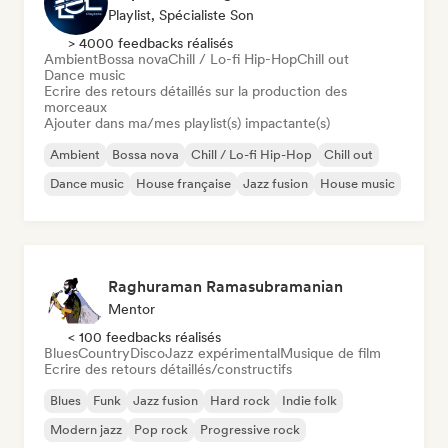
Playlist, Spécialiste Son
> 4000 feedbacks réalisés
Ambient
Bossa nova
Chill / Lo-fi Hip-Hop
Chill out
Dance music
Ecrire des retours détaillés sur la production des
morceaux
Ajouter dans ma/mes playlist(s) impactante(s)
Ambient
Bossa nova
Chill / Lo-fi Hip-Hop
Chill out
Dance music
House française
Jazz fusion
House music
Raghuraman Ramasubramanian
Mentor
< 100 feedbacks réalisés
Blues
Country
Disco
Jazz expérimental
Musique de film
Ecrire des retours détaillés/constructifs
Blues
Funk
Jazz fusion
Hard rock
Indie folk
Modern jazz
Pop rock
Progressive rock