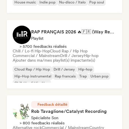
House music
Indie pop
Nu-disco / Italo
Pop soul
RAP FRANÇAIS 2026 🔥🇫🇷 (Way Records)
Playlist
> 5700 feedbacks réalisés
Chill / Lo-fi Hip-Hop
Cloud Rap / Hip Hop
Commercial / Mainstream
Drill / Jersey
Hip-hop
Ajouter dans ma/mes playlist(s) impactante(s)
Cloud Rap / Hip Hop
Drill / Jersey
Hip-hop
Hip-Hop instrumental
Rap francais
Trap
Urban pop
Chill / Lo-fi Hip-Hop
Feedback détaillé
Rob Tavaglione/Catalyst Recording
Spécialiste Son
> 800 feedbacks réalisés
Alternative rock
Commercial / Mainstream
Country