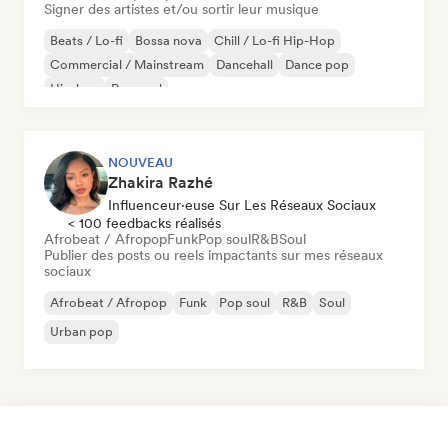
Signer des artistes et/ou sortir leur musique
Beats / Lo-fi
Bossa nova
Chill / Lo-fi Hip-Hop
Commercial / Mainstream
Dancehall
Dance pop
Hip-hop
Pop soul
NOUVEAU
Zhakira Razhé
Influenceur·euse Sur Les Réseaux Sociaux
< 100 feedbacks réalisés
Afrobeat / Afropop
Funk
Pop soul
R&B
Soul
Publier des posts ou reels impactants sur mes réseaux
sociaux
Afrobeat / Afropop
Funk
Pop soul
R&B
Soul
Urban pop