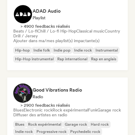
ADAD Audio
Playlist
> 4900 feedbacks réalisés
Beats / Lo-fi
Chill / Lo-fi Hip-Hop
Classical music
Country
Drill / Jersey
Ajouter dans ma/mes playlist(s) impactante(s)
Hip-hop
Indie folk
Indie pop
Indie rock
Instrumental
Hip-Hop instrumental
Rap international
Rap en anglais
Good Vibrations Radio
Radio
> 2900 feedbacks réalisés
Blues
Electronic rock
Rock expérimental
Funk
Garage rock
Diffuser des artistes en radio
Blues
Rock expérimental
Garage rock
Hard rock
Indie rock
Progressive rock
Psychedelic rock