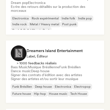
Dream pop
Electronica
Ecrire des retours détaillés sur la production des
morceaux
Electronica
Rock expérimental
Indie folk
Indie pop
Indie rock
Metal / Heavy metal
Post punk
Rock & Roll / Classic Rock
Dreamers Island Entertainment
Label, Éditeur
> 1000 feedbacks réalisés
Bass Music
Musique Brésilienne
Funk Brésilien
Dance music
Deep house
Signer des contrats d’édition avec des artistes
Signer des artistes et/ou sortir leur musique
Funk Brésilien
Deep house
Electronica
Electropop
Future house
Hip-hop
House music
Tech House