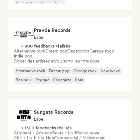
Rock & Roll / Classic Rock
Pravda Records
Label
> 800 feedbacks réalisés
Alternative rock
Dream pop
Electronica
Garage rock
Indie pop
Signer des artistes et/ou sortir leur musique
Alternative rock
Dream pop
Garage rock
New wave
Pop soul
Reggae
Shoegaze
Soul
Sungate Records
Label
> 1300 feedbacks réalisés
Afrobeat / Afropop
Beats / Lo-fi
Bossa nova
Chill / Lo-fi Hip-Hop
Commercial / Mainstream