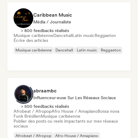
Caribbean Music
Média / Journaliste
> 800 feedbacks réalisés
Musique caribéenne
Dancehall
Latin music
Reggaeton
Écrire des articles
Musique caribéenne
Dancehall
Latin music
Reggaeton
abraambc
Influenceur·euse Sur Les Réseaux Sociaux
> 500 feedbacks réalisés
Afrobeat / Afropop
Afro House / Amapiano
Bossa nova
Funk Brésilien
Musique caribéenne
Publier des posts ou reels impactants sur mes réseaux
sociaux
Afrobeat / Afropop
Afro House / Amapiano