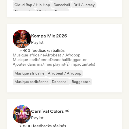
Cloud Rap / Hip Hop
Dancehall
Drill / Jersey
Electronica
Hip-hop
Reggae
Kompa Mix 2026
Playlist
> 400 feedbacks réalisés
Musique africaine
Afrobeat / Afropop
Musique caribéenne
Dancehall
Reggaeton
Ajouter dans ma/mes playlist(s) impactante(s)
Musique africaine
Afrobeat / Afropop
Musique caribéenne
Dancehall
Reggaeton
Carnival Colors 🪅
Playlist
> 1200 feedbacks réalisés