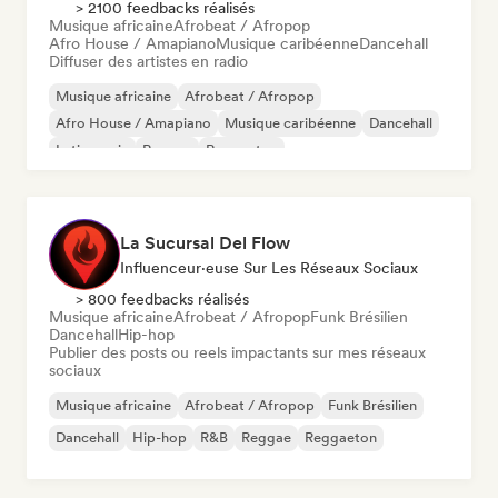
> 2100 feedbacks réalisés
Musique africaine
Afrobeat / Afropop
Afro House / Amapiano
Musique caribéenne
Dancehall
Diffuser des artistes en radio
Musique africaine
Afrobeat / Afropop
Afro House / Amapiano
Musique caribéenne
Dancehall
Latin music
Reggae
Reggaeton
La Sucursal Del Flow
Influenceur·euse Sur Les Réseaux Sociaux
> 800 feedbacks réalisés
Musique africaine
Afrobeat / Afropop
Funk Brésilien
Dancehall
Hip-hop
Publier des posts ou reels impactants sur mes réseaux
sociaux
Musique africaine
Afrobeat / Afropop
Funk Brésilien
Dancehall
Hip-hop
R&B
Reggae
Reggaeton