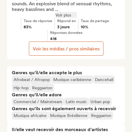
sounds. An explosive blend of sensual rhythms, 
heavy basslines and ...
Voir plus
Taux de réponse
Répond en
Taux de partage
83%
3 jours
10%
Réponses données
416
Voir les médias / pros similaires
Genres qu’il/elle accepte le plus
Afrobeat / Afropop
Musique caribéenne
Dancehall
Hip-hop
Reggaeton
Genres qu’il/elle adore
Commercial / Mainstream
Latin music
Urban pop
Genres qu'ils sont également ouverts à recevoir
Musique africaine
Musique Brésilienne
Reggaeton
Il/elle veut recevoir des morceaux d’artistes