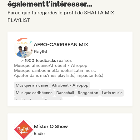
également t'intéresser...
Parce que tu regardes le profil de SHATTA MIX
PLAYLIST
AFRO-CARRIBEAN MIX
Playlist
> 1900 feedbacks réalisés
Musique africaine
Afrobeat / Afropop
Musique caribéenne
Dancehall
Latin music
Ajouter dans ma/mes playlist(s) impactante(s)
Musique africaine
Afrobeat / Afropop
Musique caribéenne
Dancehall
Reggaeton
Latin music
Lofi bedroom
Pop soul
Mister O Show
Radio