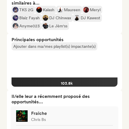
similaires à…
TKS 2G
Kalash
Maureen
Meryl
Blaiz Fayah
DJ Chinwax
DJ Kawest
Anyme023
Le Jèm'ss
Principales opportunités
Ajouter dans ma/mes playlist(s) impactante(s)
103.8k
Il/elle leur a récemment proposé des
opportunités…
Fraîche
Chris Bs