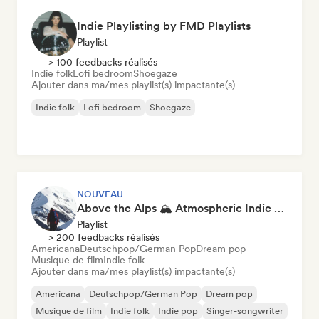
Indie Playlisting by FMD Playlists
Playlist
> 100 feedbacks réalisés
Indie folk
Lofi bedroom
Shoegaze
Ajouter dans ma/mes playlist(s) impactante(s)
Indie folk
Lofi bedroom
Shoegaze
NOUVEAU
Above the Alps 🏔️ Atmospheric Indie Folk & Singer-Songwriter
Playlist
> 200 feedbacks réalisés
Americana
Deutschpop/German Pop
Dream pop
Musique de film
Indie folk
Ajouter dans ma/mes playlist(s) impactante(s)
Americana
Deutschpop/German Pop
Dream pop
Musique de film
Indie folk
Indie pop
Singer-songwriter