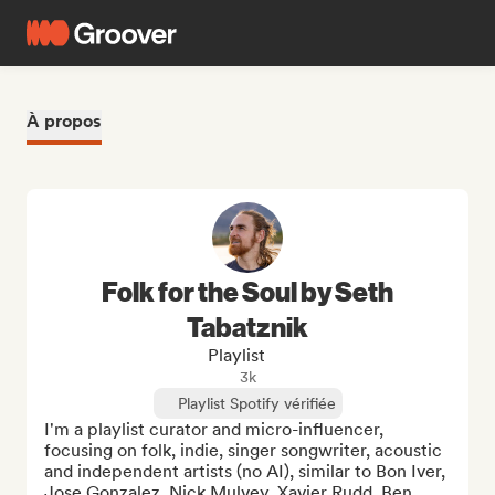
À propos
Folk for the Soul by Seth
Tabatznik
Playlist
3k
Playlist Spotify vérifiée
I'm a playlist curator and micro-influencer, 
focusing on folk, indie, singer songwriter, acoustic 
and independent artists (no AI), similar to Bon Iver, 
Jose Gonzalez, Nick Mulvey, Xavier Rudd, Ben 