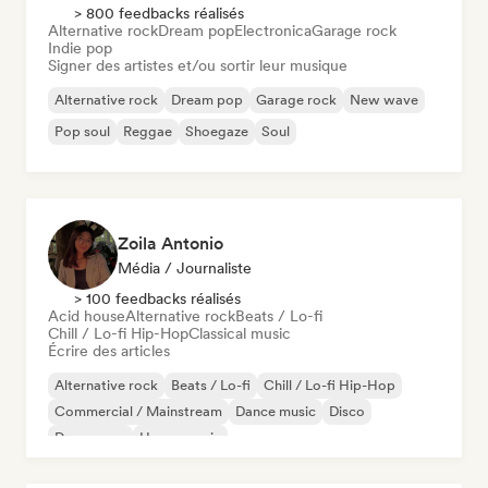
> 800 feedbacks réalisés
Alternative rock
Dream pop
Electronica
Garage rock
Indie pop
Signer des artistes et/ou sortir leur musique
Alternative rock
Dream pop
Garage rock
New wave
Pop soul
Reggae
Shoegaze
Soul
Zoila Antonio
Média / Journaliste
> 100 feedbacks réalisés
Acid house
Alternative rock
Beats / Lo-fi
Chill / Lo-fi Hip-Hop
Classical music
Écrire des articles
Alternative rock
Beats / Lo-fi
Chill / Lo-fi Hip-Hop
Commercial / Mainstream
Dance music
Disco
Dream pop
House music