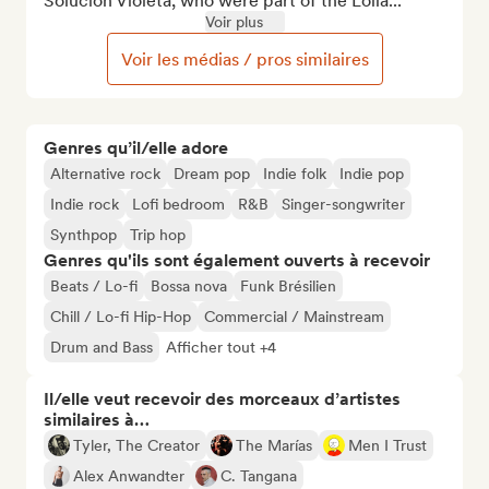
Solución Violeta, who were part of the Lolla...
Voir plus
Voir les médias / pros similaires
Genres qu’il/elle adore
Alternative rock
Dream pop
Indie folk
Indie pop
Indie rock
Lofi bedroom
R&B
Singer-songwriter
Synthpop
Trip hop
Genres qu'ils sont également ouverts à recevoir
Beats / Lo-fi
Bossa nova
Funk Brésilien
Chill / Lo-fi Hip-Hop
Commercial / Mainstream
Drum and Bass
Afficher tout +4
Il/elle veut recevoir des morceaux d’artistes
similaires à…
Tyler, The Creator
The Marías
Men I Trust
Alex Anwandter
C. Tangana