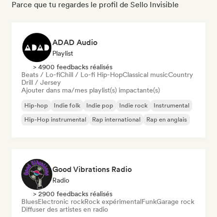
Parce que tu regardes le profil de Sello Invisible
ADAD Audio
Playlist
> 4900 feedbacks réalisés
Beats / Lo-fi
Chill / Lo-fi Hip-Hop
Classical music
Country
Drill / Jersey
Ajouter dans ma/mes playlist(s) impactante(s)
Hip-hop
Indie folk
Indie pop
Indie rock
Instrumental
Hip-Hop instrumental
Rap international
Rap en anglais
Good Vibrations Radio
Radio
> 2900 feedbacks réalisés
Blues
Electronic rock
Rock expérimental
Funk
Garage rock
Diffuser des artistes en radio