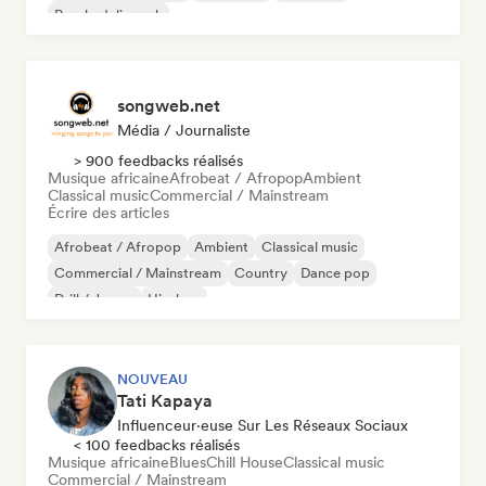
Psychedelic rock
songweb.net
Média / Journaliste
> 900 feedbacks réalisés
Musique africaine
Afrobeat / Afropop
Ambient
Classical music
Commercial / Mainstream
Écrire des articles
Afrobeat / Afropop
Ambient
Classical music
Commercial / Mainstream
Country
Dance pop
Drill / Jersey
Hip-hop
NOUVEAU
Tati Kapaya
Influenceur·euse Sur Les Réseaux Sociaux
< 100 feedbacks réalisés
Musique africaine
Blues
Chill House
Classical music
Commercial / Mainstream