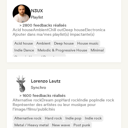
N3UX
Playlist
> 2800 feedbacks réalisés
Acid house
Ambient
Chill out
Deep house
Electronica
Ajouter dans ma/mes playlist(s) impactante(s)
Acid house
Ambient
Deep house
House music
Indie Dance
Melodic & Progressive House
Minimal
Organic House / Downtempo
Lorenzo Lautz
Synchro
> 1600 feedbacks réalisés
Alternative rock
Dream pop
Hard rock
Indie pop
Indie rock
Représenter des artistes ou leur musique pour
l’image/films/publicités
Alternative rock
Hard rock
Indie pop
Indie rock
Metal / Heavy metal
New wave
Post punk