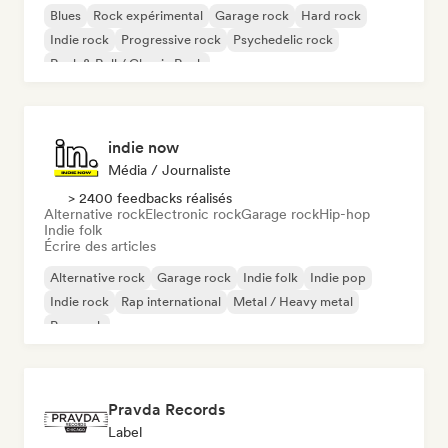
Blues
Rock expérimental
Garage rock
Hard rock
Indie rock
Progressive rock
Psychedelic rock
Rock & Roll / Classic Rock
indie now
Média / Journaliste
> 2400 feedbacks réalisés
Alternative rock
Electronic rock
Garage rock
Hip-hop
Indie folk
Écrire des articles
Alternative rock
Garage rock
Indie folk
Indie pop
Indie rock
Rap international
Metal / Heavy metal
Pop rock
Pravda Records
Label