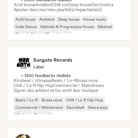
Acid house
Ambient
Chill out
Deep house
Electronica
Ajouter dans ma/mes playlist(s) impactante(s)
Acid house
Ambient
Deep house
House music
Indie Dance
Melodic & Progressive House
Minimal
Organic House / Downtempo
Sungate Records
Label
> 1300 feedbacks réalisés
Afrobeat / Afropop
Beats / Lo-fi
Bossa nova
Chill / Lo-fi Hip-Hop
Commercial / Mainstream
Signer des artistes et/ou sortir leur musique
Beats / Lo-fi
Bossa nova
Chill / Lo-fi Hip-Hop
Commercial / Mainstream
Dancehall
Dance pop
Hip-hop
Pop soul