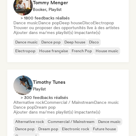
Tommy Menger
Booker, Playlist
> 1800 feedbacks réalisés
Dance music
Dance pop
Deep house
Disco
Electropop
Trouver ou proposer des opportunités live à des artistes
Ajouter dans ma/mes playlist(s) impactante(s)
Dance music
Dance pop
Deep house
Disco
Electropop
House française
French Pop
House music
Timothy Tunes
Playlist
> 300 feedbacks réalisés
Alternative rock
Commercial / Mainstream
Dance music
Dance pop
Dream pop
Ajouter dans ma/mes playlist(s) impactante(s)
Alternative rock
Commercial / Mainstream
Dance music
Dance pop
Dream pop
Electronic rock
Future house