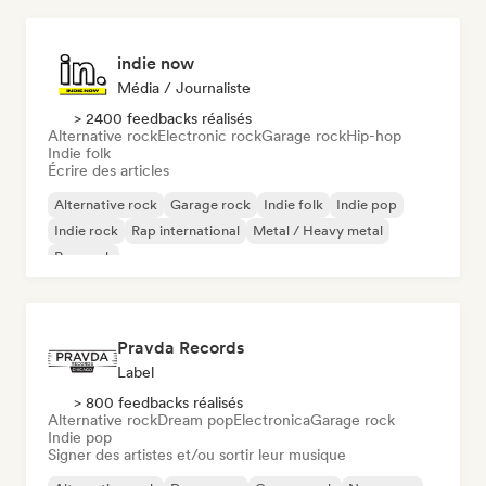
indie now
Média / Journaliste
> 2400 feedbacks réalisés
Alternative rock
Electronic rock
Garage rock
Hip-hop
Indie folk
Écrire des articles
Alternative rock
Garage rock
Indie folk
Indie pop
Indie rock
Rap international
Metal / Heavy metal
Pop rock
Pravda Records
Label
> 800 feedbacks réalisés
Alternative rock
Dream pop
Electronica
Garage rock
Indie pop
Signer des artistes et/ou sortir leur musique