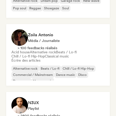
Alternative rock
Dream pop
Garage rock
New wave
Pop soul
Reggae
Shoegaze
Soul
Zoila Antonio
Média / Journaliste
> 100 feedbacks réalisés
Acid house
Alternative rock
Beats / Lo-fi
Chill / Lo-fi Hip-Hop
Classical music
Écrire des articles
Alternative rock
Beats / Lo-fi
Chill / Lo-fi Hip-Hop
Commercial / Mainstream
Dance music
Disco
Dream pop
House music
N3UX
Playlist
> 2800 feedbacks réalisés