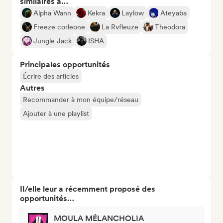
similaires à…
Alpha Wann
Kekra
Laylow
Ateyaba
Freeze corleone
La Rvfleuze
Theodora
Jungle Jack
ISHA
Principales opportunités
Écrire des articles
Autres
Recommander à mon équipe/réseau
Ajouter à une playlist
Il/elle leur a récemment proposé des
opportunités…
MOULA MÉLANCHOLIA