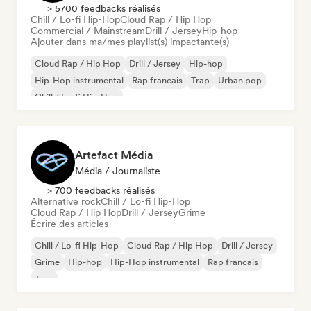
> 5700 feedbacks réalisés
Chill / Lo-fi Hip-Hop
Cloud Rap / Hip Hop
Commercial / Mainstream
Drill / Jersey
Hip-hop
Ajouter dans ma/mes playlist(s) impactante(s)
Cloud Rap / Hip Hop
Drill / Jersey
Hip-hop
Hip-Hop instrumental
Rap francais
Trap
Urban pop
Chill / Lo-fi Hip-Hop
Artefact Média
Média / Journaliste
> 700 feedbacks réalisés
Alternative rock
Chill / Lo-fi Hip-Hop
Cloud Rap / Hip Hop
Drill / Jersey
Grime
Écrire des articles
Chill / Lo-fi Hip-Hop
Cloud Rap / Hip Hop
Drill / Jersey
Grime
Hip-hop
Hip-Hop instrumental
Rap francais
Trap