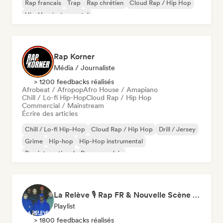
Rap francais
Trap
Rap chrétien
Cloud Rap / Hip Hop
Hip-Hop instrumental
Rap Korner
Média / Journaliste
> 1200 feedbacks réalisés
Afrobeat / Afropop
Afro House / Amapiano
Chill / Lo-fi Hip-Hop
Cloud Rap / Hip Hop
Commercial / Mainstream
Écrire des articles
Chill / Lo-fi Hip-Hop
Cloud Rap / Hip Hop
Drill / Jersey
Grime
Hip-hop
Hip-Hop instrumental
Rap international
Rap en anglais
La Relève 🎙️ Rap FR & Nouvelle Scène Hip-Hop
Playlist
> 1800 feedbacks réalisés