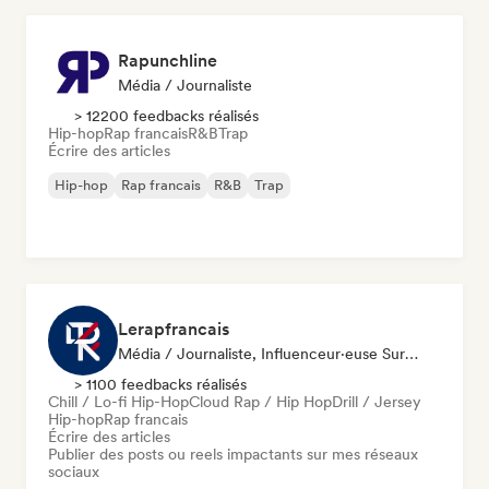
Rapunchline
Média / Journaliste
> 12200 feedbacks réalisés
Hip-hop
Rap francais
R&B
Trap
Écrire des articles
Hip-hop
Rap francais
R&B
Trap
Lerapfrancais
Média / Journaliste, Influenceur·euse Sur Les Réseaux Sociaux
> 1100 feedbacks réalisés
Chill / Lo-fi Hip-Hop
Cloud Rap / Hip Hop
Drill / Jersey
Hip-hop
Rap francais
Écrire des articles
Publier des posts ou reels impactants sur mes réseaux
sociaux