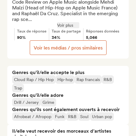
Code Review on Apple Music alongside Mehdi 
Maïzi (Head of Hip-Hop on Apple Music France) 
and Raphaël Da Cruz. Specialist in the emerging 
rap sce...
Voir plus
Taux de réponse
Taux de partage
Réponses données
90%
34%
5,066
Voir les médias / pros similaires
Genres qu’il/elle accepte le plus
Cloud Rap / Hip Hop
Hip-hop
Rap francais
R&B
Trap
Genres qu’il/elle adore
Drill / Jersey
Grime
Genres qu'ils sont également ouverts à recevoir
Afrobeat / Afropop
Funk
R&B
Soul
Urban pop
Il/elle veut recevoir des morceaux d’artistes