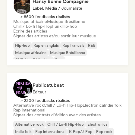
Hansy Bonne Compagnie
Label, Média / Journaliste
> 8500 feedbacks réalisés
Musique africaine
Musique Brésilienne
Chill / Lo-fi Hip-Hop
Funk
Hip-hop
Écrire des articles
Signer des artistes et/ou sortir leur musique
Hip-hop
Rap en anglais
Rap francais
R&B
Musique africaine
Musique Brésilienne
Chill / Lo-fi Hip-Hop
Funk
Publicatubeat
Éditeur
> 2200 feedbacks réalisés
Alternative rock
Chill / Lo-fi Hip-Hop
Electronica
Indie folk
Rap international
Signer des contrats d’édition avec des artistes
Alternative rock
Chill / Lo-fi Hip-Hop
Electronica
Indie folk
Rap international
K-Pop/J-Pop
Pop rock