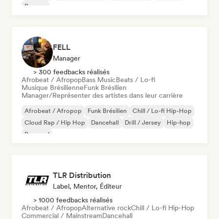
Reggae
FELL
Manager
> 300 feedbacks réalisés
Afrobeat / Afropop
Bass Music
Beats / Lo-fi
Musique Brésilienne
Funk Brésilien
Manager/Représenter des artistes dans leur carrière
Afrobeat / Afropop
Funk Brésilien
Chill / Lo-fi Hip-Hop
Cloud Rap / Hip Hop
Dancehall
Drill / Jersey
Hip-hop
Pop soul
TLR Distribution
Label, Mentor, Éditeur
> 1000 feedbacks réalisés
Afrobeat / Afropop
Alternative rock
Chill / Lo-fi Hip-Hop
Commercial / Mainstream
Dancehall