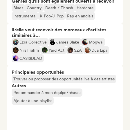
Genres qu'ils sont également ouverts à recevoir
Blues
Country
Death / Thrash
Hardcore
Instrumental
K-Pop/J-Pop
Rap en anglais
Il/elle veut recevoir des morceaux d’artistes
similaires à…
Ezra Collective
James Blake
Mogwai
Nils Frahm
Yard Act
SZA
Dua Lipa
CASISDEAD
Principales opportunités
Trouver ou proposer des opportunités live à des artistes
Autres
Recommander à mon équipe/réseau
Ajouter à une playlist