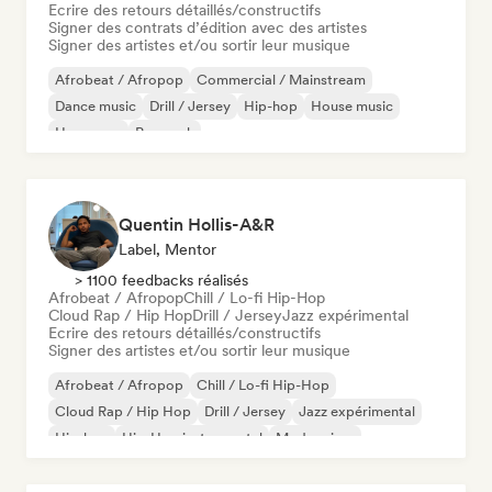
Ecrire des retours détaillés/constructifs
Signer des contrats d’édition avec des artistes
Signer des artistes et/ou sortir leur musique
Afrobeat / Afropop
Commercial / Mainstream
Dance music
Drill / Jersey
Hip-hop
House music
Hyperpop
Pop rock
Quentin Hollis-A&R
Label, Mentor
> 1100 feedbacks réalisés
Afrobeat / Afropop
Chill / Lo-fi Hip-Hop
Cloud Rap / Hip Hop
Drill / Jersey
Jazz expérimental
Ecrire des retours détaillés/constructifs
Signer des artistes et/ou sortir leur musique
Afrobeat / Afropop
Chill / Lo-fi Hip-Hop
Cloud Rap / Hip Hop
Drill / Jersey
Jazz expérimental
Hip-hop
Hip-Hop instrumental
Modern jazz