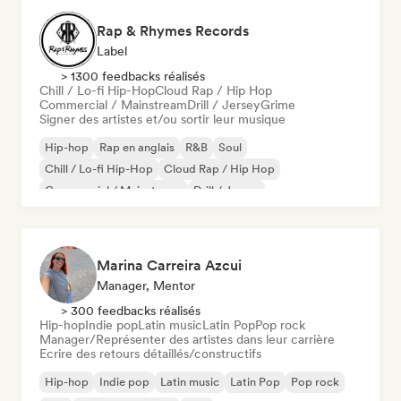
Rap & Rhymes Records
Label
> 1300 feedbacks réalisés
Chill / Lo-fi Hip-Hop
Cloud Rap / Hip Hop
Commercial / Mainstream
Drill / Jersey
Grime
Signer des artistes et/ou sortir leur musique
Hip-hop
Rap en anglais
R&B
Soul
Chill / Lo-fi Hip-Hop
Cloud Rap / Hip Hop
Commercial / Mainstream
Drill / Jersey
Marina Carreira Azcui
Manager, Mentor
> 300 feedbacks réalisés
Hip-hop
Indie pop
Latin music
Latin Pop
Pop rock
Manager/Représenter des artistes dans leur carrière
Ecrire des retours détaillés/constructifs
Hip-hop
Indie pop
Latin music
Latin Pop
Pop rock