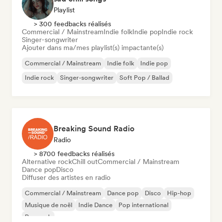
Playlist
> 300 feedbacks réalisés
Commercial / Mainstream
Indie folk
Indie pop
Indie rock
Singer-songwriter
Ajouter dans ma/mes playlist(s) impactante(s)
Commercial / Mainstream
Indie folk
Indie pop
Indie rock
Singer-songwriter
Soft Pop / Ballad
Breaking Sound Radio
Radio
> 8700 feedbacks réalisés
Alternative rock
Chill out
Commercial / Mainstream
Dance pop
Disco
Diffuser des artistes en radio
Commercial / Mainstream
Dance pop
Disco
Hip-hop
Musique de noël
Indie Dance
Pop international
Pop rock