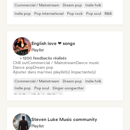
Commercial / Mainstream
Dream pop
Indie folk
Indie pop
Pop international
Pop rock
Pop soul
R&B
English love ❤ songs
Playlist
> 1200 feedbacks réalisés
Chill out
Commercial / Mainstream
Dance music
Dance pop
Dream pop
Ajouter dans ma/mes playlist(s) impactante(s)
Commercial / Mainstream
Dream pop
Indie folk
Indie pop
Pop soul
Singer-songwriter
Soft Pop / Ballad
Chill out
Steven Luke Music community
Playlist