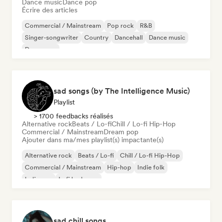
Dance music
Dance pop
Écrire des articles
Commercial / Mainstream
Pop rock
R&B
Singer-songwriter
Country
Dancehall
Dance music
Dance pop
sad songs (by The Intelligence Music)
Playlist
> 1700 feedbacks réalisés
Alternative rock
Beats / Lo-fi
Chill / Lo-fi Hip-Hop
Commercial / Mainstream
Dream pop
Ajouter dans ma/mes playlist(s) impactante(s)
Alternative rock
Beats / Lo-fi
Chill / Lo-fi Hip-Hop
Commercial / Mainstream
Hip-hop
Indie folk
Indie pop
Lofi bedroom
sad chill songs