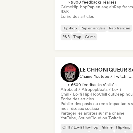
> 9800 feedbacks réalisés
Grime
Hip-hop
Rap en anglais
Rap franc
R&B
Écrire des articles
Hip-hop
Rap en anglais
Rap francais
R&B
Trap
Grime
Chaîne Youtube / Twitch, Média / Journaliste, Influenceur·euse Sur Les Réseaux Sociaux
> 6600 feedbacks réalisés
Afrobeat / Afropop
Beats / Lo-fi
Chill / Lo-fi Hip-Hop
Chill out
Deep hou
Écrire des articles
Publier des posts ou reels impactants s
mes réseaux sociaux
Partager les artistes sur ma chaîne
YouTube, SoundCloud ou Twitch
Chill / Lo-fi Hip-Hop
Grime
Hip-hop