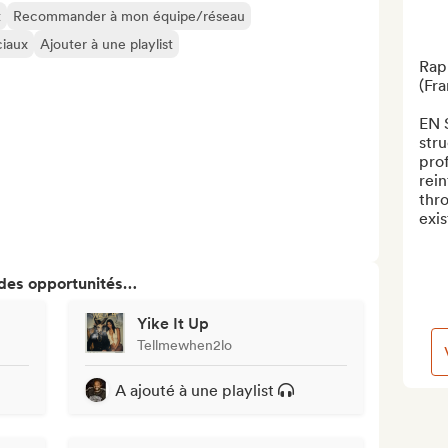
t
Recommander à mon équipe/réseau
ciaux
Ajouter à une playlist
Rap
(Fra
EN 
stru
prof
rein
thro
exis
 des opportunités…
Yike It Up
Tellmewhen2lo
A ajouté à une playlist