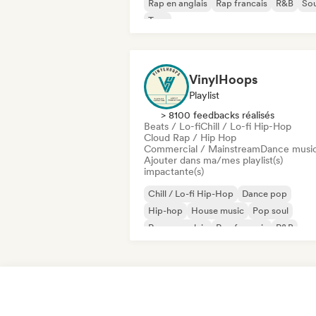
Rap en anglais
Rap francais
R&B
Sou
Trap
VinylHoops
Playlist
> 8100 feedbacks réalisés
Beats / Lo-fi
Chill / Lo-fi Hip-Hop
Cloud Rap / Hip Hop
Commercial / Mainstream
Dance musi
Ajouter dans ma/mes playlist(s)
impactante(s)
Chill / Lo-fi Hip-Hop
Dance pop
Hip-hop
House music
Pop soul
Rap en anglais
Rap francais
R&B