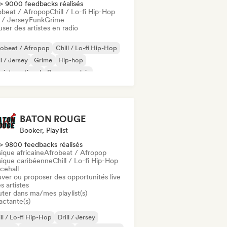
> 9000 feedbacks réalisés
obeat / Afropop
Chill / Lo-fi Hip-Hop
l / Jersey
Funk
Grime
user des artistes en radio
robeat / Afropop
Chill / Lo-fi Hip-Hop
ll / Jersey
Grime
Hip-hop
 international
Rap en anglais
 francais
BATON ROUGE
Booker, Playlist
> 9800 feedbacks réalisés
ique africaine
Afrobeat / Afropop
ique caribéenne
Chill / Lo-fi Hip-Hop
cehall
uver ou proposer des opportunités live
s artistes
uter dans ma/mes playlist(s)
actante(s)
ll / Lo-fi Hip-Hop
Drill / Jersey