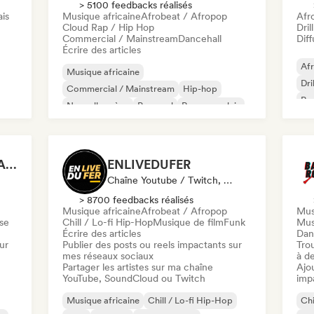
> 5100 feedbacks réalisés
ais
Musique africaine
Afrobeat / Afropop
Afr
Cloud Rap / Hip Hop
Dril
Commercial / Mainstream
Dancehall
Diff
Écrire des articles
Af
Musique africaine
Dri
Commercial / Mainstream
Hip-hop
Rap
Nouvelle scène
Pop soul
Rap en anglais
Rap
Rap francais
R&B
LE CHRONIQUEUR SALE
ENLIVEDUFER
Chaîne Youtube / Twitch, Média / Journaliste, Influenceur·euse Sur Les Réseaux Sociaux
> 8700 feedbacks réalisés
Musique africaine
Afrobeat / Afropop
Mus
se
Chill / Lo-fi Hip-Hop
Musique de film
Funk
Mus
Écrire des articles
Dan
ur
Publier des posts ou reels impactants sur
Tro
mes réseaux sociaux
à de
Partager les artistes sur ma chaîne
Ajo
YouTube, SoundCloud ou Twitch
imp
Musique africaine
Chill / Lo-fi Hip-Hop
Chi