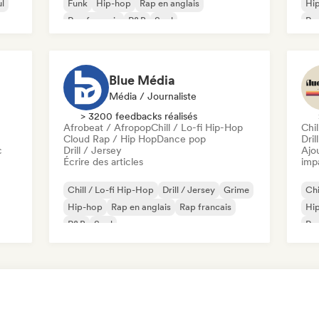
l
Funk
Hip-hop
Rap en anglais
Hi
Rap francais
R&B
Soul
Rap
Blue Média
Média / Journaliste
> 3200 feedbacks réalisés
Afrobeat / Afropop
Chill / Lo-fi Hip-Hop
Chil
Cloud Rap / Hip Hop
Dance pop
Dril
c
Drill / Jersey
Ajo
Écrire des articles
imp
Chill / Lo-fi Hip-Hop
Drill / Jersey
Grime
Chi
Hip-hop
Rap en anglais
Rap francais
Hi
R&B
Soul
Rap
Rap