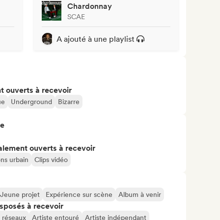
Chardonnay
SCAE
A ajouté à une playlist
t ouverts à recevoir
ue
Underground
Bizarre
re
alement ouverts à recevoir
ns urbain
Clips vidéo
Jeune projet
Expérience sur scène
Album à venir
isposés à recevoir
s réseaux
Artiste entouré
Artiste indépendant