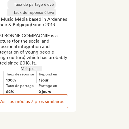
Taux de partage élevé
Taux de réponse élevé
 Music Média based in Ardennes 
nce & Belgique) since 2013

SI BONNE COMPAGNIE is a 
cture (for the social and 
essional integration and 
tegration of young people 
ugh culture) which has probably 
ted since 2018. It...
Voir plus
Taux de réponse
Répond en
100%
1 jour
Taux de partage
Partage en
22%
2 jours
Voir les médias / pros similaires