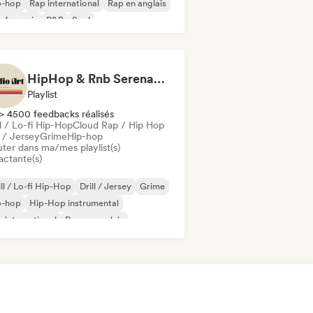
p-hop
Rap international
Rap en anglais
 francais
R&B
Soul
HipHop & Rnb Serenade (by Audio Art Central)
Playlist
> 4500 feedbacks réalisés
l / Lo-fi Hip-Hop
Cloud Rap / Hip Hop
l / Jersey
Grime
Hip-hop
uter dans ma/mes playlist(s)
actante(s)
ll / Lo-fi Hip-Hop
Drill / Jersey
Grime
p-hop
Hip-Hop instrumental
 international
Rap en anglais
 francais