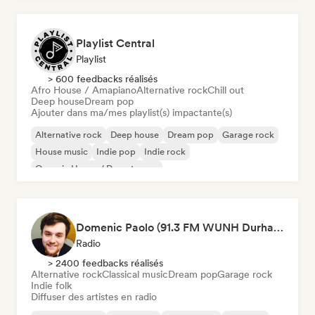
Playlist Central
Playlist
> 600 feedbacks réalisés
Afro House / Amapiano
Alternative rock
Chill out
Deep house
Dream pop
Ajouter dans ma/mes playlist(s) impactante(s)
Alternative rock
Deep house
Dream pop
Garage rock
House music
Indie pop
Indie rock
Organic House / Downtempo
Domenic Paolo (91.3 FM WUNH Durham)
Radio
> 2400 feedbacks réalisés
Alternative rock
Classical music
Dream pop
Garage rock
Indie folk
Diffuser des artistes en radio