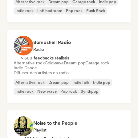
Alternative rock
Dream pop
Garage rock
Indie pop
Indie rock
Lofi bedroom
Pop rock
Punk Rock
Bombshell Radio
Radio
> 500 feedbacks réalisés
Alternative rock
Coldwave
Dream pop
Garage rock
Indie Dance
Diffuser des artistes en radio
Alternative rock
Dream pop
Indie folk
Indie pop
Indie rock
New wave
Pop rock
Synthpop
Noise to the People
Playlist