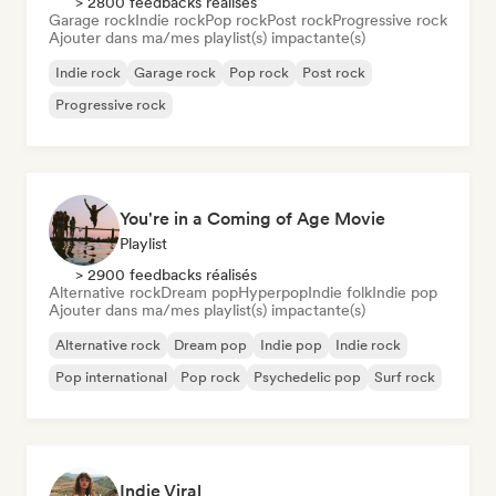
> 2800 feedbacks réalisés
Garage rock
Indie rock
Pop rock
Post rock
Progressive rock
Ajouter dans ma/mes playlist(s) impactante(s)
Indie rock
Garage rock
Pop rock
Post rock
Progressive rock
You're in a Coming of Age Movie
Playlist
> 2900 feedbacks réalisés
Alternative rock
Dream pop
Hyperpop
Indie folk
Indie pop
Ajouter dans ma/mes playlist(s) impactante(s)
Alternative rock
Dream pop
Indie pop
Indie rock
Pop international
Pop rock
Psychedelic pop
Surf rock
Indie Viral