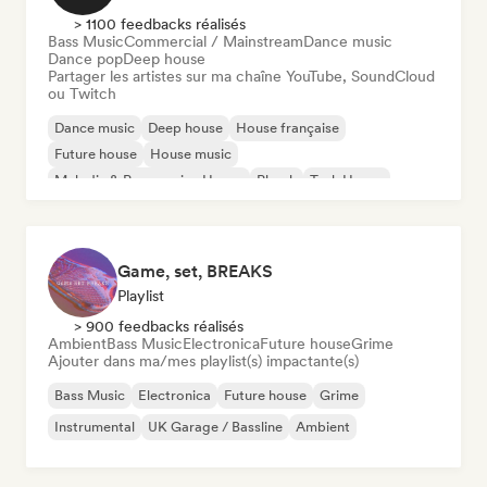
> 1100 feedbacks réalisés
Bass Music
Commercial / Mainstream
Dance music
Dance pop
Deep house
Partager les artistes sur ma chaîne YouTube, SoundCloud
ou Twitch
Dance music
Deep house
House française
Future house
House music
Melodic & Progressive House
Phonk
Tech House
Game, set, BREAKS
Playlist
> 900 feedbacks réalisés
Ambient
Bass Music
Electronica
Future house
Grime
Ajouter dans ma/mes playlist(s) impactante(s)
Bass Music
Electronica
Future house
Grime
Instrumental
UK Garage / Bassline
Ambient