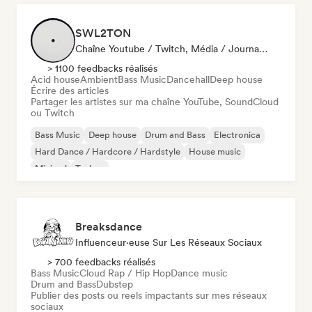
SWL2TON
Chaîne Youtube / Twitch, Média / Journaliste
> 1100 feedbacks réalisés
Acid house
Ambient
Bass Music
Dancehall
Deep house
Écrire des articles
Partager les artistes sur ma chaîne YouTube, SoundCloud
ou Twitch
Bass Music
Deep house
Drum and Bass
Electronica
Hard Dance / Hardcore / Hardstyle
House music
Minimal
Techno
Breaksdance
Influenceur·euse Sur Les Réseaux Sociaux
> 700 feedbacks réalisés
Bass Music
Cloud Rap / Hip Hop
Dance music
Drum and Bass
Dubstep
Publier des posts ou reels impactants sur mes réseaux
sociaux