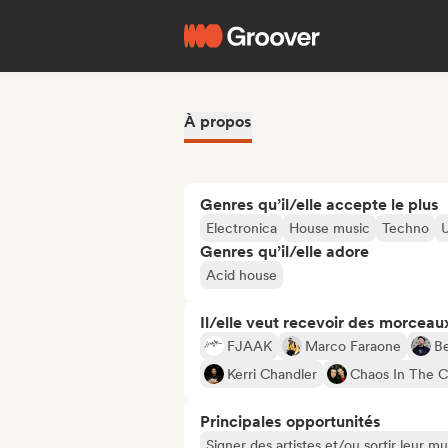
À propos
Genres qu’il/elle accepte le plus
Electronica
House music
Techno
U
Genres qu’il/elle adore
Acid house
Il/elle veut recevoir des morceaux
FJAAK
Marco Faraone
B
Kerri Chandler
Chaos In The 
Principales opportunités
Signer des artistes et/ou sortir leur m