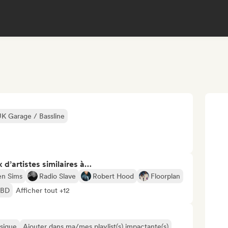
K Garage / Bassline
 d’artistes similaires à…
en Sims
Radio Slave
Robert Hood
Floorplan
CBD
Afficher tout +12
usique
Ajouter dans ma/mes playlist(s) impactante(s)