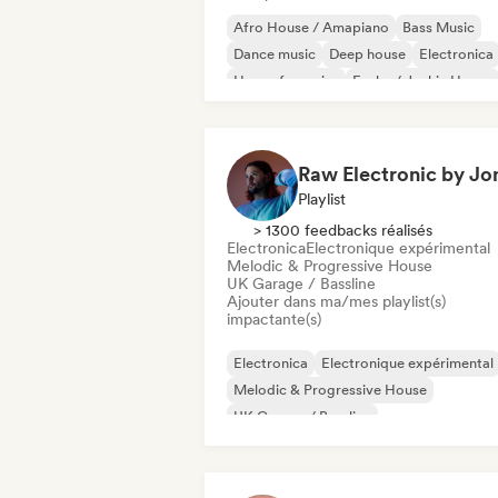
Afro House / Amapiano
Bass Music
Dance music
Deep house
Electronica
House française
Funky / Jackin House
House music
Playlist
> 1300 feedbacks réalisés
Electronica
Electronique expérimental
Melodic & Progressive House
UK Garage / Bassline
Ajouter dans ma/mes playlist(s)
impactante(s)
Electronica
Electronique expérimental
Melodic & Progressive House
UK Garage / Bassline