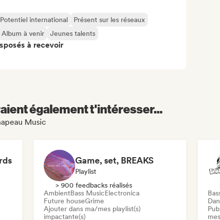
Potentiel international
Présent sur les réseaux
Album à venir
Jeunes talents
isposés à recevoir
aient également t'intéresser...
Chapeau Music
rds
Game, set, BREAKS
Playlist
> 900 feedbacks réalisés
Ambient
Bass Music
Electronica
Bas
Future house
Grime
Dan
Ajouter dans ma/mes playlist(s)
Publ
impactante(s)
mes