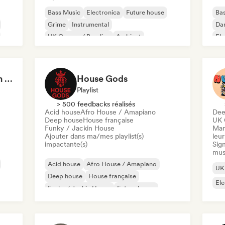
Bass Music
Electronica
Future house
Ba
Grime
Instrumental
Da
UK Garage / Bassline
Ambient
Ele
Raw Electronic by Jon Gurd
House Gods
Playlist
> 500 feedbacks réalisés
Acid house
Afro House / Amapiano
Dee
Deep house
House française
UK 
Funky / Jackin House
Man
Ajouter dans ma/mes playlist(s)
leur
impactante(s)
Sign
mus
Acid house
Afro House / Amapiano
UK 
Deep house
House française
Ele
Funky / Jackin House
Future house
House music
Minimal