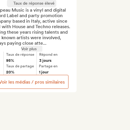
Taux de réponse élevé
eau Music is a vinyl and digital 
ord Label and party promotion 
any based in Italy, active since 
 with House and Techno releases. 
ng these years rising talents and 
 known artists were involved, 
ys paying close atte...
Voir plus
Taux de réponse
Répond en
95%
3 jours
Taux de partage
Partage en
20%
1 jour
Voir les médias / pros similaires