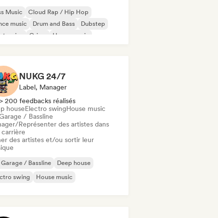
ss Music
Cloud Rap / Hip Hop
nce music
Drum and Bass
Dubstep
ctronica
Grime
House music
NUKG 24/7
Label, Manager
> 200 feedbacks réalisés
p house
Electro swing
House music
Garage / Bassline
ager/Représenter des artistes dans
 carrière
er des artistes et/ou sortir leur
ique
Garage / Bassline
Deep house
ctro swing
House music