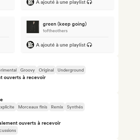
A ajouté à une playlist
green (keep going)
1oftheothers
A ajouté à une playlist
rimental
Groovy
Original
Underground
t ouverts à recevoir
re
xplicite
Morceaux finis
Remix
Synthés
alement ouverts à recevoir
cussions