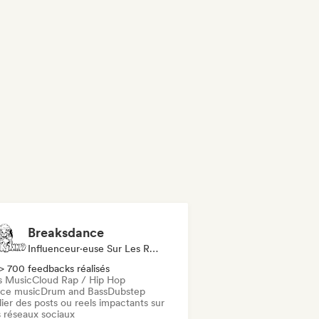
Breaksdance
Influenceur·euse Sur Les Réseaux Sociaux
> 700 feedbacks réalisés
s Music
Cloud Rap / Hip Hop
ce music
Drum and Bass
Dubstep
ier des posts ou reels impactants sur
 réseaux sociaux