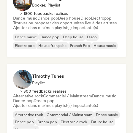
Booker, Playlist
> 1800 feedbacks réalisés
Dance music
Dance pop
Deep house
Disco
Electropop
Trouver ou proposer des opportunités live à des artistes
Ajouter dans ma/mes playlist(s) impactante(s)
Dance music
Dance pop
Deep house
Disco
Electropop
House française
French Pop
House music
Timothy Tunes
Playlist
> 300 feedbacks réalisés
Alternative rock
Commercial / Mainstream
Dance music
Dance pop
Dream pop
Ajouter dans ma/mes playlist(s) impactante(s)
Alternative rock
Commercial / Mainstream
Dance music
Dance pop
Dream pop
Electronic rock
Future house
Garage rock