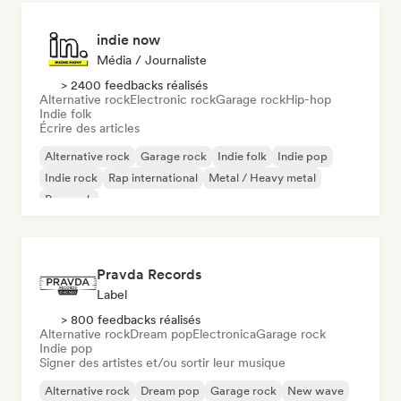
indie now
Média / Journaliste
> 2400 feedbacks réalisés
Alternative rock
Electronic rock
Garage rock
Hip-hop
Indie folk
Écrire des articles
Alternative rock
Garage rock
Indie folk
Indie pop
Indie rock
Rap international
Metal / Heavy metal
Pop rock
Pravda Records
Label
> 800 feedbacks réalisés
Alternative rock
Dream pop
Electronica
Garage rock
Indie pop
Signer des artistes et/ou sortir leur musique
Alternative rock
Dream pop
Garage rock
New wave