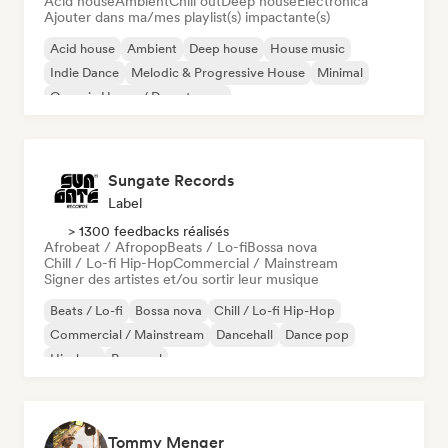
Acid house
Ambient
Chill out
Deep house
Electronica
Ajouter dans ma/mes playlist(s) impactante(s)
Acid house
Ambient
Deep house
House music
Indie Dance
Melodic & Progressive House
Minimal
Organic House / Downtempo
Sungate Records
Label
> 1300 feedbacks réalisés
Afrobeat / Afropop
Beats / Lo-fi
Bossa nova
Chill / Lo-fi Hip-Hop
Commercial / Mainstream
Signer des artistes et/ou sortir leur musique
Beats / Lo-fi
Bossa nova
Chill / Lo-fi Hip-Hop
Commercial / Mainstream
Dancehall
Dance pop
Hip-hop
Pop soul
Tommy Menger