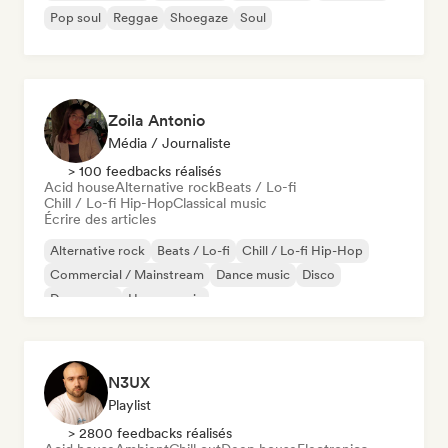
Pop soul
Reggae
Shoegaze
Soul
Zoila Antonio
Média / Journaliste
> 100 feedbacks réalisés
Acid house
Alternative rock
Beats / Lo-fi
Chill / Lo-fi Hip-Hop
Classical music
Écrire des articles
Alternative rock
Beats / Lo-fi
Chill / Lo-fi Hip-Hop
Commercial / Mainstream
Dance music
Disco
Dream pop
House music
N3UX
Playlist
> 2800 feedbacks réalisés