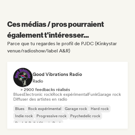
Ces médias / pros pourraient
également t'intéresser...
Parce que tu regardes le profil de PJDC (Kinkystar
venue/radioshow/label A&R)
Good Vibrations Radio
Radio
> 2900 feedbacks réalisés
Blues
Electronic rock
Rock expérimental
Funk
Garage rock
Diffuser des artistes en radio
Blues
Rock expérimental
Garage rock
Hard rock
Indie rock
Progressive rock
Psychedelic rock
Rock & Roll / Classic Rock