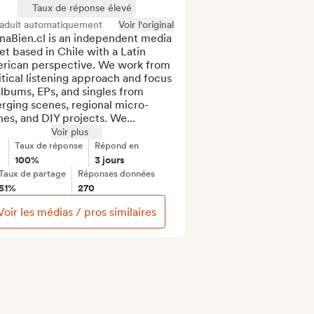
Taux de réponse élevé
raduit automatiquement
Voir l'original
naBien.cl is an independent media 
et based in Chile with a Latin 
rican perspective. We work from 
itical listening approach and focus 
lbums, EPs, and singles from 
rging scenes, regional micro-
es, and DIY projects. We...
Voir plus
Taux de réponse
Répond en
100%
3 jours
Taux de partage
Réponses données
51%
270
Voir les médias / pros similaires