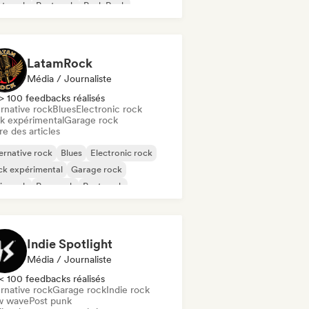
st punk
Post rock
Punk Rock
LatamRock
Média / Journaliste
> 100 feedbacks réalisés
rnative rock
Blues
Electronic rock
k expérimental
Garage rock
re des articles
ernative rock
Blues
Electronic rock
ck expérimental
Garage rock
ie rock
Pop punk
Post punk
Indie Spotlight
Média / Journaliste
< 100 feedbacks réalisés
rnative rock
Garage rock
Indie rock
 wave
Post punk