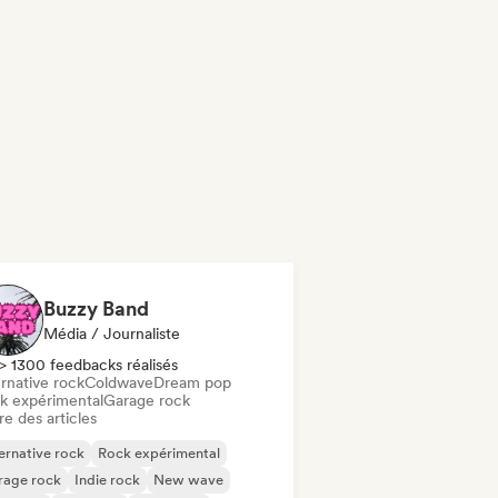
Buzzy Band
Média / Journaliste
> 1300 feedbacks réalisés
rnative rock
Coldwave
Dream pop
k expérimental
Garage rock
re des articles
ernative rock
Rock expérimental
rage rock
Indie rock
New wave