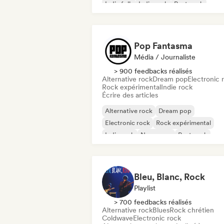
Indie folk
Indie rock
Post punk
Post rock
Pop Fantasma
Média / Journaliste
> 900 feedbacks réalisés
Alternative rock
Dream pop
Electronic 
Rock expérimental
Indie rock
Écrire des articles
Alternative rock
Dream pop
Electronic rock
Rock expérimental
Indie rock
New wave
Post punk
Post rock
Bleu, Blanc, Rock
Playlist
> 700 feedbacks réalisés
Alternative rock
Blues
Rock chrétien
Coldwave
Electronic rock