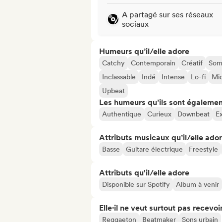
A partagé sur ses réseaux
sociaux
Humeurs qu’il/elle adore
Catchy
Contemporain
Créatif
Som
Inclassable
Indé
Intense
Lo-fi
Mi
Upbeat
Les humeurs qu’ils sont égalemen
Authentique
Curieux
Downbeat
E
Attributs musicaux qu’il/elle ado
Basse
Guitare électrique
Freestyle
Attributs qu'il/elle adore
Disponible sur Spotify
Album à venir
Elle·il ne veut surtout pas recevoir.
Reggaeton
Beatmaker
Sons urbain