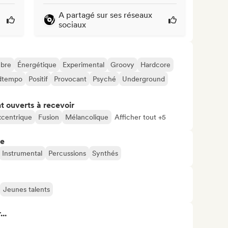
A partagé sur ses réseaux
sociaux
bre
Énergétique
Experimental
Groovy
Hardcore
dtempo
Positif
Provocant
Psyché
Underground
t ouverts à recevoir
xcentrique
Fusion
Mélancolique
Afficher tout +5
re
Instrumental
Percussions
Synthés
Jeunes talents
..