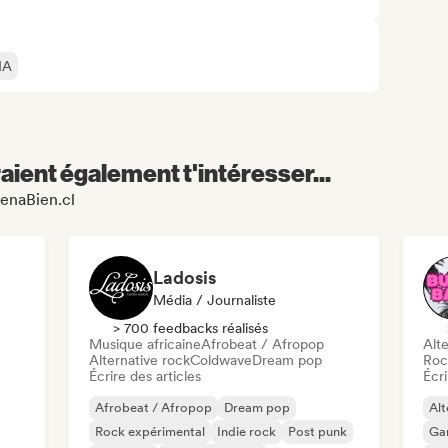
IA
aient également t'intéresser...
uenaBien.cl
Ladosis
Média / Journaliste
> 700 feedbacks réalisés
Musique africaine
Afrobeat / Afropop
Alte
Alternative rock
Coldwave
Dream pop
Roc
Écrire des articles
Écri
Afrobeat / Afropop
Dream pop
Alt
Rock expérimental
Indie rock
Post punk
Ga