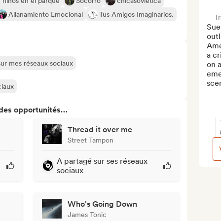
 niños en el parque
Socorro
chicasoviética
Allanamiento Emocional
Tus Amigos Imaginarios.
T
Sue
outl
Ame
a cr
 sur mes réseaux sociaux
on a
eme
scen
ciaux
 des opportunités…
Thread it over me
Street Tampon
A partagé sur ses réseaux
sociaux
Who's Going Down
James Tonic