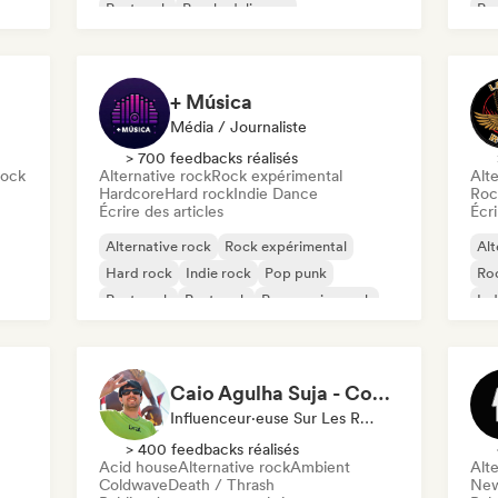
Post rock
Psychedelic pop
Po
Psychedelic rock
+ Música
Média / Journaliste
> 700 feedbacks réalisés
rock
Alternative rock
Rock expérimental
Alte
Hardcore
Hard rock
Indie Dance
Roc
Écrire des articles
Écri
Alternative rock
Rock expérimental
Alt
Hard rock
Indie rock
Pop punk
Ro
Post punk
Post rock
Progressive rock
Ind
Caio Agulha Suja - Content Creator
Influenceur·euse Sur Les Réseaux Sociaux
> 400 feedbacks réalisés
Acid house
Alternative rock
Ambient
Alte
Coldwave
Death / Thrash
New