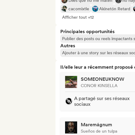
Diles que no me maten
no hay
cacomixtle
Akinetón Retard
Afficher tout +12
Principales opportunités
Publier des posts ou reels impactants
Autres
Ajouter à une story sur les réseaux so
Il/elle leur a récemment proposé
SOMEONEUKNOW
CONOR KINSELLA
A partagé sur ses réseaux
sociaux
Maremágnum
Sueños de un tulpa