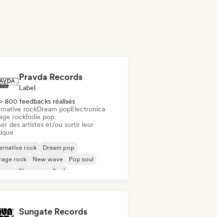
Pravda Records
Label
> 800 feedbacks réalisés
rnative rock
Dream pop
Electronica
age rock
Indie pop
er des artistes et/ou sortir leur
ique
ernative rock
Dream pop
rage rock
New wave
Pop soul
ggae
Shoegaze
Soul
Sungate Records