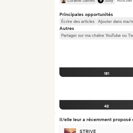
Loraine James
Sully
Afficher
Principales opportunités
Écrire des articles
Ajouter dans ma/me
Autres
Partager sur ma chaîne YouTube ou Tw
181
42
Il/elle leur a récemment proposé
STRIVE