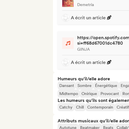
Demetria
A écrit un article
https://open.spotify.
si=ff68d67001dc4780
GINJA
A écrit un article
Humeurs qu’il/elle adore
Dansant
Sombre
Énergétique
Eng
Midtempo
Onirique
Provocant
Rom
Les humeurs qu’ils sont égalemen
Catchy
Chill
Contemporain
Créatif
Attributs musicaux qu’il/elle ado
Autotune
Beatmaker
Beats
Collab'