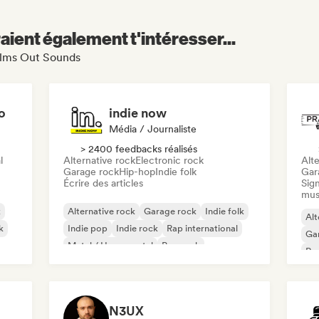
aient également t'intéresser...
Palms Out Sounds
o
indie now
Média / Journaliste
> 2400 feedbacks réalisés
l
Alternative rock
Electronic rock
Alte
Garage rock
Hip-hop
Indie folk
Gar
Écrire des articles
Sign
mus
k
Alternative rock
Garage rock
Indie folk
Alt
k
Indie pop
Indie rock
Rap international
Ga
Metal / Heavy metal
Pop rock
Re
N3UX