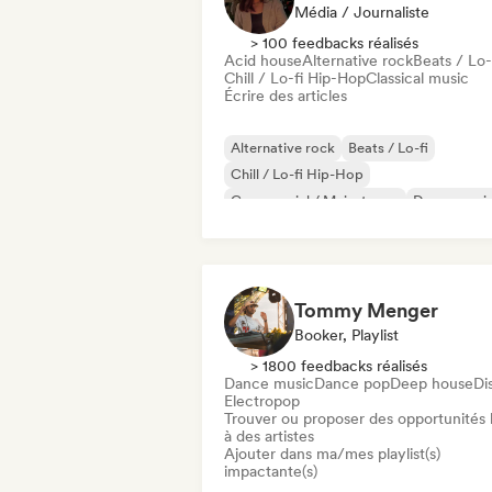
Média / Journaliste
> 100 feedbacks réalisés
Acid house
Alternative rock
Beats / Lo-
Chill / Lo-fi Hip-Hop
Classical music
Écrire des articles
Alternative rock
Beats / Lo-fi
Chill / Lo-fi Hip-Hop
Commercial / Mainstream
Dance musi
Disco
Dream pop
House music
Tommy Menger
Booker, Playlist
> 1800 feedbacks réalisés
Dance music
Dance pop
Deep house
Di
Electropop
Trouver ou proposer des opportunités l
à des artistes
Ajouter dans ma/mes playlist(s)
impactante(s)