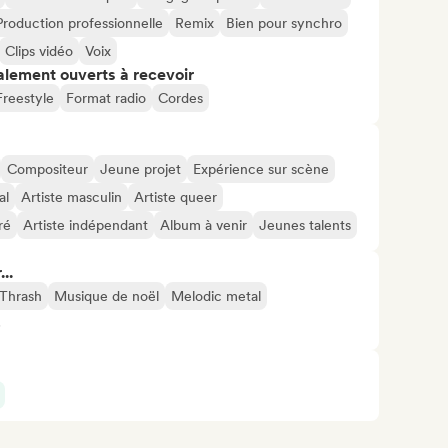
Production professionnelle
Remix
Bien pour synchro
Clips vidéo
Voix
alement ouverts à recevoir
Freestyle
Format radio
Cordes
Compositeur
Jeune projet
Expérience sur scène
al
Artiste masculin
Artiste queer
ré
Artiste indépendant
Album à venir
Jeunes talents
..
 Thrash
Musique de noël
Melodic metal
5