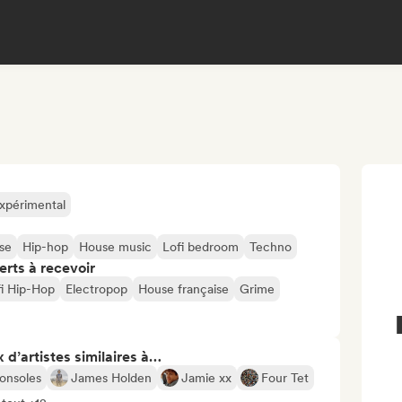
xpérimental
se
Hip-hop
House music
Lofi bedroom
Techno
erts à recevoir
fi Hip-Hop
Electropop
House française
Grime
 d’artistes similaires à…
Consoles
James Holden
Jamie xx
Four Tet