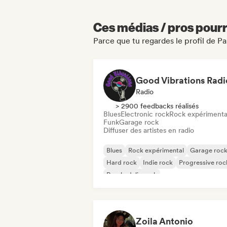
Ces médias / pros pourr
Parce que tu regardes le profil de 
Good Vibrations Radi
Radio
> 2900 feedbacks réalisés
Blues
Electronic rock
Rock expérimenta
Funk
Garage rock
Diffuser des artistes en radio
Blues
Rock expérimental
Garage roc
Hard rock
Indie rock
Progressive roc
Psychedelic rock
Rock & Roll / Classic Rock
Zoila Antonio