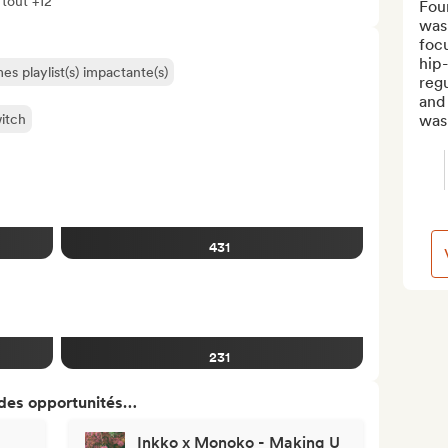
 tout +12
Fou
was 
foc
hip-
s playlist(s) impactante(s)
regu
and
itch
was 
431
231
 des opportunités…
Inkko x Monoko - Making U