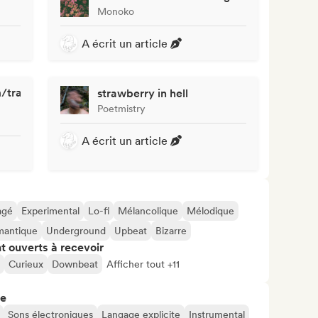
Monoko
A écrit un article
com/track/7ndoBB6numW27Y1KKfLPsK?
strawberry in hell
Poetmistry
A écrit un article
agé
Experimental
Lo-fi
Mélancolique
Mélodique
antique
Underground
Upbeat
Bizarre
t ouverts à recevoir
Curieux
Downbeat
Afficher tout +11
re
Sons électroniques
Langage explicite
Instrumental