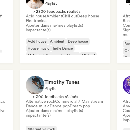
Playlist
> 2800 feedbacks réalisés
fi
Acid house
Ambient
Chill out
Deep house
Afr
Electronica
Bos
Ajouter dans ma/mes playlist(s)
Com
impactante(s)
Sign
mus
Acid house
Ambient
Deep house
Bea
House music
Indie Dance
Chi
c
Melodic & Progressive House
Minimal
Co
Organic House / Downtempo
Da
Timothy Tunes
Playlist
> 300 feedbacks réalisés
sco
Alternative rock
Commercial / Mainstream
Afr
Dance music
Dance pop
Dream pop
Ame
ive
Ajouter dans ma/mes playlist(s)
Cou
impactante(s)
Ajo
imp
Alternative rock