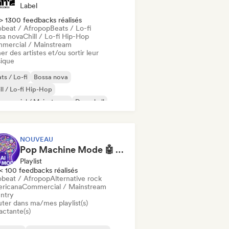
Label
> 1300 feedbacks réalisés
obeat / Afropop
Beats / Lo-fi
sa nova
Chill / Lo-fi Hip-Hop
mercial / Mainstream
er des artistes et/ou sortir leur
ique
ts / Lo-fi
Bossa nova
ll / Lo-fi Hip-Hop
mmercial / Mainstream
Dancehall
nce pop
Hip-hop
Pop soul
NOUVEAU
Pop Machine Mode 🤖 AI Music, Indie Pop & Dream Pop
Playlist
< 100 feedbacks réalisés
obeat / Afropop
Alternative rock
ricana
Commercial / Mainstream
ntry
uter dans ma/mes playlist(s)
actante(s)