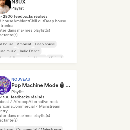
N3UX
Playlist
> 2800 feedbacks réalisés
d house
Ambient
Chill out
Deep house
ctronica
uter dans ma/mes playlist(s)
actante(s)
id house
Ambient
Deep house
use music
Indie Dance
odic & Progressive House
Minimal
ganic House / Downtempo
NOUVEAU
Pop Machine Mode 🤖 AI Music, Indie Pop & Dream Pop
Playlist
< 100 feedbacks réalisés
obeat / Afropop
Alternative rock
ricana
Commercial / Mainstream
ntry
uter dans ma/mes playlist(s)
actante(s)
ericana
Commercial / Mainstream