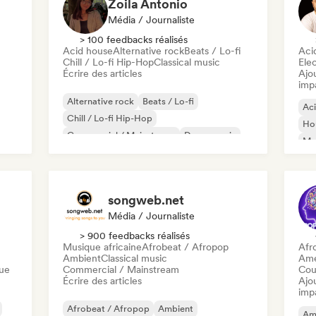
Zoila Antonio
Média / Journaliste
> 100 feedbacks réalisés
Acid house
Alternative rock
Beats / Lo-fi
Aci
Chill / Lo-fi Hip-Hop
Classical music
Ele
Écrire des articles
Ajo
imp
Alternative rock
Beats / Lo-fi
Ac
Chill / Lo-fi Hip-Hop
Ho
Commercial / Mainstream
Dance music
Mel
Disco
Dream pop
House music
Or
songweb.net
Média / Journaliste
> 900 feedbacks réalisés
Musique africaine
Afrobeat / Afropop
Afr
Ambient
Classical music
Ame
que
Commercial / Mainstream
Cou
Écrire des articles
Ajo
imp
Afrobeat / Afropop
Ambient
Am