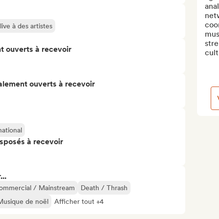
anal
net
coor
ive à des artistes
musi
str
t ouverts à recevoir
cult
alement ouverts à recevoir
national
isposés à recevoir
..
ommercial / Mainstream
Death / Thrash
Musique de noël
Afficher tout +4