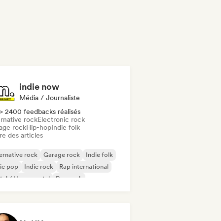
indie now
Média / Journaliste
> 2400 feedbacks réalisés
rnative rock
Electronic rock
age rock
Hip-hop
Indie folk
re des articles
ernative rock
Garage rock
Indie folk
ie pop
Indie rock
Rap international
al / Heavy metal
Pop rock