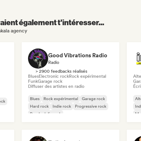
aient également t'intéresser...
lakala agency
Good Vibrations Radio
Radio
> 2900 feedbacks réalisés
Blues
Electronic rock
Rock expérimental
Alte
Funk
Garage rock
Gar
Diffuser des artistes en radio
Écri
Blues
Rock expérimental
Garage rock
Alt
ock
Hard rock
Indie rock
Progressive rock
Ind
Psychedelic rock
Met
Rock & Roll / Classic Rock