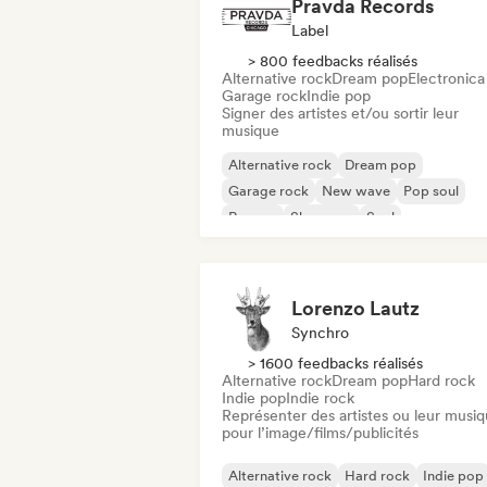
Pravda Records
Label
> 800 feedbacks réalisés
Alternative rock
Dream pop
Electronica
Garage rock
Indie pop
Signer des artistes et/ou sortir leur
musique
Alternative rock
Dream pop
Garage rock
New wave
Pop soul
Reggae
Shoegaze
Soul
Lorenzo Lautz
Synchro
> 1600 feedbacks réalisés
Alternative rock
Dream pop
Hard rock
Indie pop
Indie rock
Représenter des artistes ou leur musi
pour l’image/films/publicités
Alternative rock
Hard rock
Indie pop