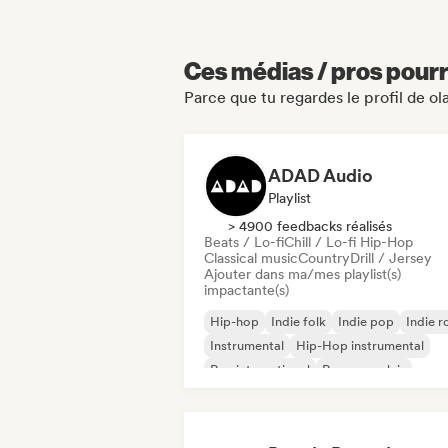
Ces médias / pros pourr
Parce que tu regardes le profil de o
ADAD Audio
Playlist
> 4900 feedbacks réalisés
Beats / Lo-fi
Chill / Lo-fi Hip-Hop
Classical music
Country
Drill / Jersey
Ajouter dans ma/mes playlist(s)
impactante(s)
Hip-hop
Indie folk
Indie pop
Indie r
Instrumental
Hip-Hop instrumental
Rap international
Rap en anglais