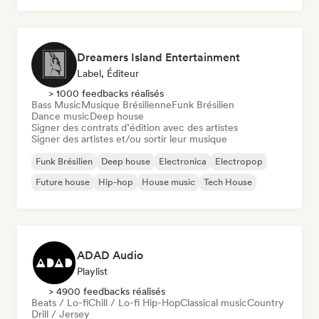
Dreamers Island Entertainment
Label, Éditeur
> 1000 feedbacks réalisés
Bass Music
Musique Brésilienne
Funk Brésilien
Dance music
Deep house
Signer des contrats d’édition avec des artistes
Signer des artistes et/ou sortir leur musique
Funk Brésilien
Deep house
Electronica
Electropop
Future house
Hip-hop
House music
Tech House
ADAD Audio
Playlist
> 4900 feedbacks réalisés
Beats / Lo-fi
Chill / Lo-fi Hip-Hop
Classical music
Country
Drill / Jersey