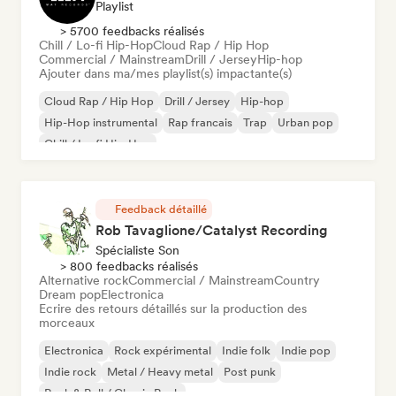
Playlist
> 5700 feedbacks réalisés
Chill / Lo-fi Hip-Hop
Cloud Rap / Hip Hop
Commercial / Mainstream
Drill / Jersey
Hip-hop
Ajouter dans ma/mes playlist(s) impactante(s)
Cloud Rap / Hip Hop
Drill / Jersey
Hip-hop
Hip-Hop instrumental
Rap francais
Trap
Urban pop
Chill / Lo-fi Hip-Hop
Feedback détaillé
Rob Tavaglione/Catalyst Recording
Spécialiste Son
> 800 feedbacks réalisés
Alternative rock
Commercial / Mainstream
Country
Dream pop
Electronica
Ecrire des retours détaillés sur la production des
morceaux
Electronica
Rock expérimental
Indie folk
Indie pop
Indie rock
Metal / Heavy metal
Post punk
Rock & Roll / Classic Rock