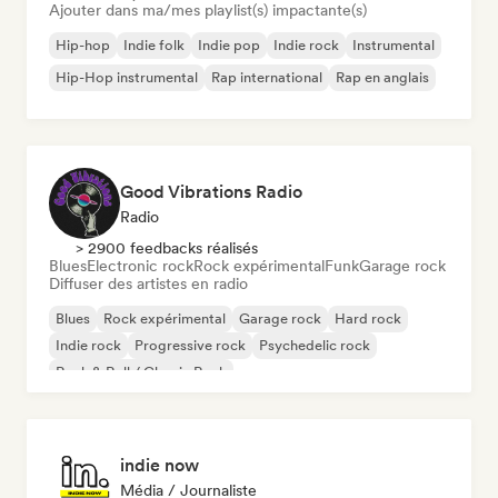
Ajouter dans ma/mes playlist(s) impactante(s)
Hip-hop
Indie folk
Indie pop
Indie rock
Instrumental
Hip-Hop instrumental
Rap international
Rap en anglais
Good Vibrations Radio
Radio
> 2900 feedbacks réalisés
Blues
Electronic rock
Rock expérimental
Funk
Garage rock
Diffuser des artistes en radio
Blues
Rock expérimental
Garage rock
Hard rock
Indie rock
Progressive rock
Psychedelic rock
Rock & Roll / Classic Rock
indie now
Média / Journaliste