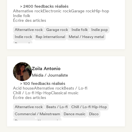
> 2400 feedbacks réalisés
Alternative rock
Electronic rock
Garage rock
Hip-hop
Indie folk
Écrire des articles
Alternative rock
Garage rock
Indie folk
Indie pop
Indie rock
Rap international
Metal / Heavy metal
Pop rock
Zoila Antonio
Média / Journaliste
> 100 feedbacks réalisés
Acid house
Alternative rock
Beats / Lo-fi
Chill / Lo-fi Hip-Hop
Classical music
Écrire des articles
Alternative rock
Beats / Lo-fi
Chill / Lo-fi Hip-Hop
Commercial / Mainstream
Dance music
Disco
Dream pop
House music