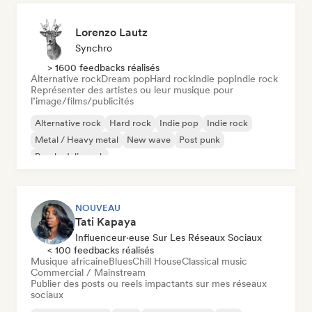
Lorenzo Lautz
Synchro
> 1600 feedbacks réalisés
Alternative rock
Dream pop
Hard rock
Indie pop
Indie rock
Représenter des artistes ou leur musique pour
l’image/films/publicités
Alternative rock
Hard rock
Indie pop
Indie rock
Metal / Heavy metal
New wave
Post punk
Psychedelic rock
NOUVEAU
Tati Kapaya
Influenceur·euse Sur Les Réseaux Sociaux
< 100 feedbacks réalisés
Musique africaine
Blues
Chill House
Classical music
Commercial / Mainstream
Publier des posts ou reels impactants sur mes réseaux
sociaux