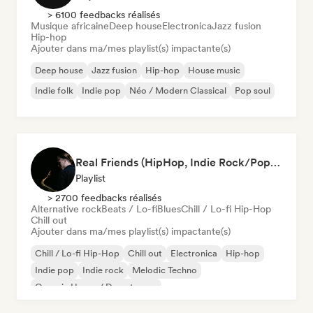
> 6100 feedbacks réalisés
Musique africaine
Deep house
Electronica
Jazz fusion
Hip-hop
Ajouter dans ma/mes playlist(s) impactante(s)
Deep house
Jazz fusion
Hip-hop
House music
Indie folk
Indie pop
Néo / Modern Classical
Pop soul
Real Friends (HipHop, Indie Rock/Pop, Chill Out, Soul, Techno)
Playlist
> 2700 feedbacks réalisés
Alternative rock
Beats / Lo-fi
Blues
Chill / Lo-fi Hip-Hop
Chill out
Ajouter dans ma/mes playlist(s) impactante(s)
Chill / Lo-fi Hip-Hop
Chill out
Electronica
Hip-hop
Indie pop
Indie rock
Melodic Techno
Organic House / Downtempo