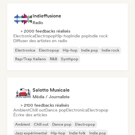
Indieffusione
Radio
> 2000 feedbacks réalisés
Electronica
Electropop
Hip-hop
Indie pop
Indie rock
Diffuser des artistes en radio
Electronica
Electropop
Hip-hop
Indie pop
Indie rock
Rap/Trap Italiano
R&B
Synthpop
Salotto Musicale
Média / Journaliste
> 2100 feedbacks réalisés
Ambient
Chill out
Dance pop
Electronica
Electropop
Écrire des articles
Ambient
Chill out
Dance pop
Electropop
Jazz expérimental
Hip-hop
Indie folk
Indie pop