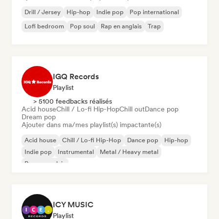
Drill / Jersey
Hip-hop
Indie pop
Pop international
Lofi bedroom
Pop soul
Rap en anglais
Trap
IGQ Records
Playlist
> 5100 feedbacks réalisés
Acid house
Chill / Lo-fi Hip-Hop
Chill out
Dance pop
Dream pop
Ajouter dans ma/mes playlist(s) impactante(s)
Acid house
Chill / Lo-fi Hip-Hop
Dance pop
Hip-hop
Indie pop
Instrumental
Metal / Heavy metal
Rap en anglais
ICY MUSIC
Playlist