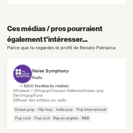
Ces médias / pros pourraient
également t'intéresser...
Parce que tu regardes le profil de Renato Patriarca
Noise Symphony
Radio
> 3200 feedbacks réalisés
Afrobeat / Afropop
Chanson italienne
Dream pop
Electropop
Funk
Diffuser des artistes en radio
Dream pop
Hip-hop
Indie pop
Pop international
Pop rock
Pop soul
Rap en anglais
R&B