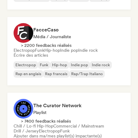
FacceCaso
Média / Journaliste
> 2200 feedbacks réalisés
Electropop
Funk
Hip-hop
Indie pop
Indie rock
Écrire des articles
Electropop
Funk
Hip-hop
Indie pop
Indie rock
Rap en anglais
Rap francais
Rap/Trap Italiano
The Curator Network
Playlist
> 7400 feedbacks réalisés
Chill / Lo-fi Hip-Hop
Commercial / Mainstream
Drill / Jersey
Electropop
Funk
Ajouter dans ma/mes playlist(s) impactante(s)