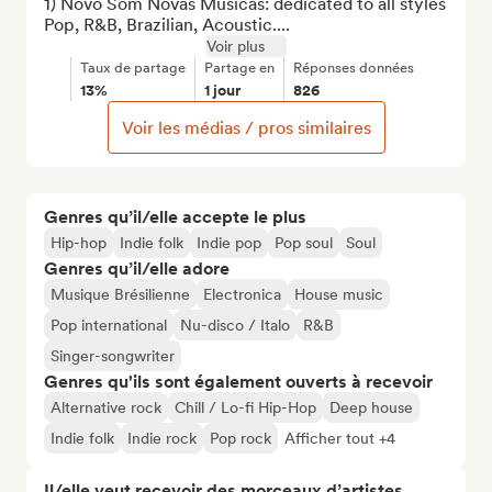
1) Novo Som Novas Músicas: dedicated to all styles 
Pop, R&B, Brazilian, Acoustic....
Voir plus
Taux de partage
Partage en
Réponses données
13%
1 jour
826
Voir les médias / pros similaires
Genres qu’il/elle accepte le plus
Hip-hop
Indie folk
Indie pop
Pop soul
Soul
Genres qu’il/elle adore
Musique Brésilienne
Electronica
House music
Pop international
Nu-disco / Italo
R&B
Singer-songwriter
Genres qu'ils sont également ouverts à recevoir
Alternative rock
Chill / Lo-fi Hip-Hop
Deep house
Indie folk
Indie rock
Pop rock
Afficher tout +4
Il/elle veut recevoir des morceaux d’artistes