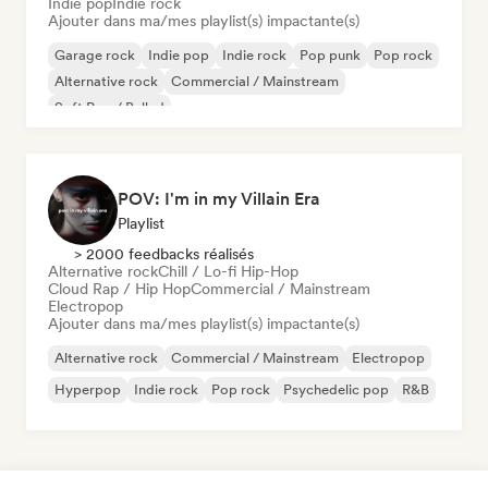
Indie pop
Indie rock
Ajouter dans ma/mes playlist(s) impactante(s)
Garage rock
Indie pop
Indie rock
Pop punk
Pop rock
Alternative rock
Commercial / Mainstream
Soft Pop / Ballad
POV: I'm in my Villain Era
Playlist
> 2000 feedbacks réalisés
Alternative rock
Chill / Lo-fi Hip-Hop
Cloud Rap / Hip Hop
Commercial / Mainstream
Electropop
Ajouter dans ma/mes playlist(s) impactante(s)
Alternative rock
Commercial / Mainstream
Electropop
Hyperpop
Indie rock
Pop rock
Psychedelic pop
R&B