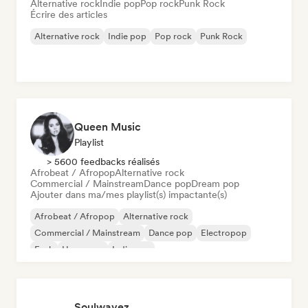
Alternative rock
Indie pop
Pop rock
Punk Rock
Écrire des articles
Alternative rock
Indie pop
Pop rock
Punk Rock
Queen Music
Playlist
> 5600 feedbacks réalisés
Afrobeat / Afropop
Alternative rock
Commercial / Mainstream
Dance pop
Dream pop
Ajouter dans ma/mes playlist(s) impactante(s)
Afrobeat / Afropop
Alternative rock
Commercial / Mainstream
Dance pop
Electropop
Funk
Hyperpop
Indie pop
Soulwavez