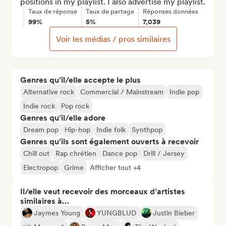
positions in my playlist. I also advertise my playlist.
Taux de réponse
Taux de partage
Réponses données
99%
5%
7,039
Voir les médias / pros similaires
Genres qu’il/elle accepte le plus
Alternative rock
Commercial / Mainstream
Indie pop
Indie rock
Pop rock
Genres qu’il/elle adore
Dream pop
Hip-hop
Indie folk
Synthpop
Genres qu'ils sont également ouverts à recevoir
Chill out
Rap chrétien
Dance pop
Drill / Jersey
Electropop
Grime
Afficher tout +4
Il/elle veut recevoir des morceaux d’artistes
similaires à…
Jaymes Young
YUNGBLUD
Justin Bieber