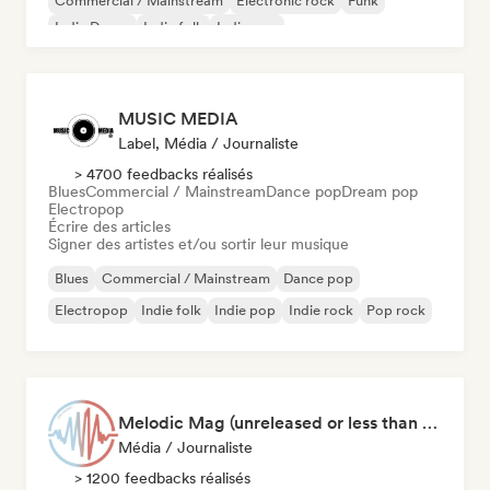
Commercial / Mainstream
Electronic rock
Funk
Indie Dance
Indie folk
Indie pop
MUSIC MEDIA
Label, Média / Journaliste
> 4700 feedbacks réalisés
Blues
Commercial / Mainstream
Dance pop
Dream pop
Electropop
Écrire des articles
Signer des artistes et/ou sortir leur musique
Blues
Commercial / Mainstream
Dance pop
Electropop
Indie folk
Indie pop
Indie rock
Pop rock
Melodic Mag (unreleased or less than 2 weeks since release)
Média / Journaliste
> 1200 feedbacks réalisés