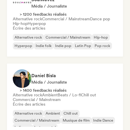
Média / Journaliste
> 1200 feedbacks réalisés
Alternative rock
Commercial / Mainstream
Dance pop
Hip-hop
Hyperpop
Écrire des articles
Alternative rock
Commercial / Mainstream
Hip-hop
Hyperpop
Indie folk
Indie pop
Latin Pop
Pop rock
Daniel Bisla
Média / Journaliste
> 1400 feedbacks réalisés
Alternative rock
Ambient
Beats / Lo-fi
Chill out
Commercial / Mainstream
Écrire des articles
Alternative rock
Ambient
Chill out
Commercial / Mainstream
Musique de film
Indie Dance
Indie pop
Instrumental