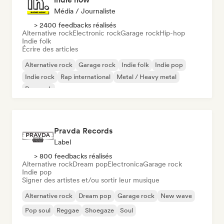
Média / Journaliste
> 2400 feedbacks réalisés
Alternative rock
Electronic rock
Garage rock
Hip-hop
Indie folk
Écrire des articles
Alternative rock
Garage rock
Indie folk
Indie pop
Indie rock
Rap international
Metal / Heavy metal
Pop rock
Pravda Records
Label
> 800 feedbacks réalisés
Alternative rock
Dream pop
Electronica
Garage rock
Indie pop
Signer des artistes et/ou sortir leur musique
Alternative rock
Dream pop
Garage rock
New wave
Pop soul
Reggae
Shoegaze
Soul