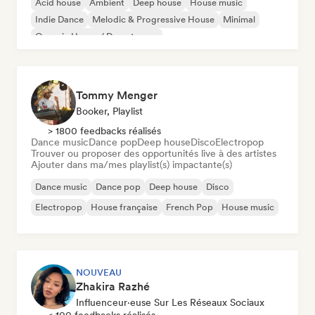
Acid house
Ambient
Deep house
House music
Indie Dance
Melodic & Progressive House
Minimal
Organic House / Downtempo
Tommy Menger
Booker, Playlist
> 1800 feedbacks réalisés
Dance music
Dance pop
Deep house
Disco
Electropop
Trouver ou proposer des opportunités live à des artistes
Ajouter dans ma/mes playlist(s) impactante(s)
Dance music
Dance pop
Deep house
Disco
Electropop
House française
French Pop
House music
NOUVEAU
Zhakira Razhé
Influenceur·euse Sur Les Réseaux Sociaux