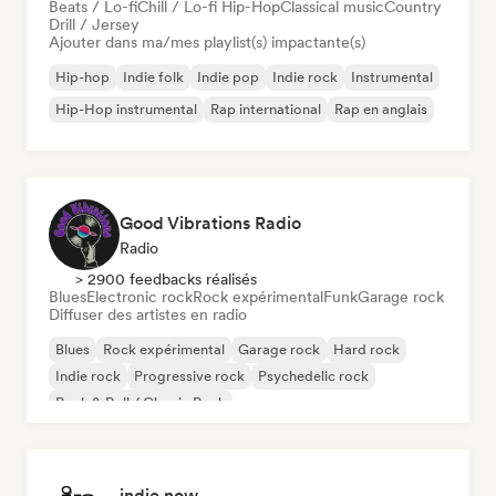
Beats / Lo-fi
Chill / Lo-fi Hip-Hop
Classical music
Country
Drill / Jersey
Ajouter dans ma/mes playlist(s) impactante(s)
Hip-hop
Indie folk
Indie pop
Indie rock
Instrumental
Hip-Hop instrumental
Rap international
Rap en anglais
Good Vibrations Radio
Radio
> 2900 feedbacks réalisés
Blues
Electronic rock
Rock expérimental
Funk
Garage rock
Diffuser des artistes en radio
Blues
Rock expérimental
Garage rock
Hard rock
Indie rock
Progressive rock
Psychedelic rock
Rock & Roll / Classic Rock
indie now