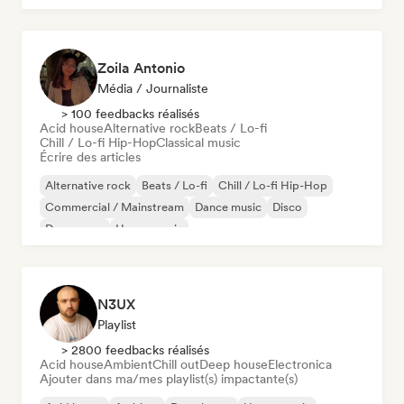
Zoila Antonio
Média / Journaliste
> 100 feedbacks réalisés
Acid house
Alternative rock
Beats / Lo-fi
Chill / Lo-fi Hip-Hop
Classical music
Écrire des articles
Alternative rock
Beats / Lo-fi
Chill / Lo-fi Hip-Hop
Commercial / Mainstream
Dance music
Disco
Dream pop
House music
N3UX
Playlist
> 2800 feedbacks réalisés
Acid house
Ambient
Chill out
Deep house
Electronica
Ajouter dans ma/mes playlist(s) impactante(s)