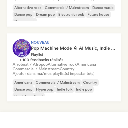
Alternative rock
Commercial / Mainstream
Dance music
Dance pop
Dream pop
Electronic rock
Future house
Garage rock
NOUVEAU
Pop Machine Mode 🤖 AI Music, Indie Pop & Dream Pop
Playlist
< 100 feedbacks réalisés
Afrobeat / Afropop
Alternative rock
Americana
Commercial / Mainstream
Country
Ajouter dans ma/mes playlist(s) impactante(s)
Americana
Commercial / Mainstream
Country
Dance pop
Hyperpop
Indie folk
Indie pop
Pop international