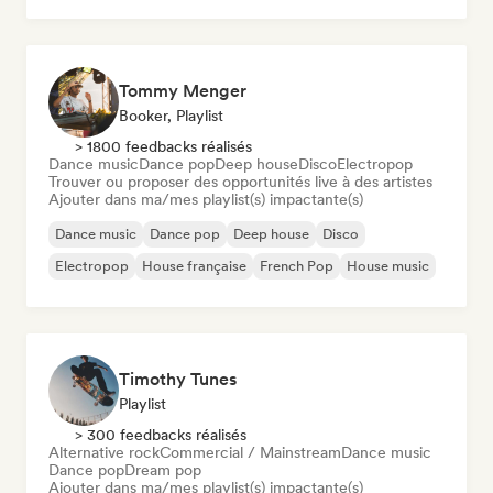
Tommy Menger
Booker, Playlist
> 1800 feedbacks réalisés
Dance music
Dance pop
Deep house
Disco
Electropop
Trouver ou proposer des opportunités live à des artistes
Ajouter dans ma/mes playlist(s) impactante(s)
Dance music
Dance pop
Deep house
Disco
Electropop
House française
French Pop
House music
Timothy Tunes
Playlist
> 300 feedbacks réalisés
Alternative rock
Commercial / Mainstream
Dance music
Dance pop
Dream pop
Ajouter dans ma/mes playlist(s) impactante(s)