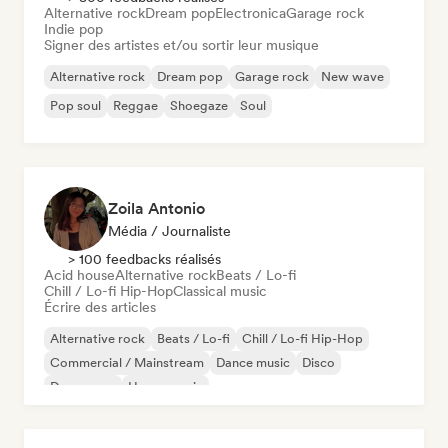
Alternative rock
Dream pop
Electronica
Garage rock
Indie pop
Signer des artistes et/ou sortir leur musique
Alternative rock
Dream pop
Garage rock
New wave
Pop soul
Reggae
Shoegaze
Soul
Zoila Antonio
Média / Journaliste
> 100 feedbacks réalisés
Acid house
Alternative rock
Beats / Lo-fi
Chill / Lo-fi Hip-Hop
Classical music
Écrire des articles
Alternative rock
Beats / Lo-fi
Chill / Lo-fi Hip-Hop
Commercial / Mainstream
Dance music
Disco
Dream pop
House music