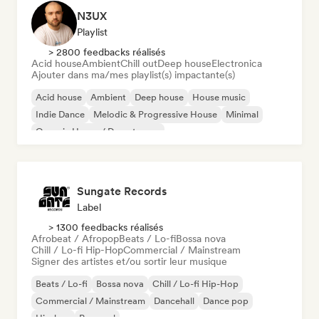
N3UX
Playlist
> 2800 feedbacks réalisés
Acid house
Ambient
Chill out
Deep house
Electronica
Ajouter dans ma/mes playlist(s) impactante(s)
Acid house
Ambient
Deep house
House music
Indie Dance
Melodic & Progressive House
Minimal
Organic House / Downtempo
Sungate Records
Label
> 1300 feedbacks réalisés
Afrobeat / Afropop
Beats / Lo-fi
Bossa nova
Chill / Lo-fi Hip-Hop
Commercial / Mainstream
Signer des artistes et/ou sortir leur musique
Beats / Lo-fi
Bossa nova
Chill / Lo-fi Hip-Hop
Commercial / Mainstream
Dancehall
Dance pop
Hip-hop
Pop soul