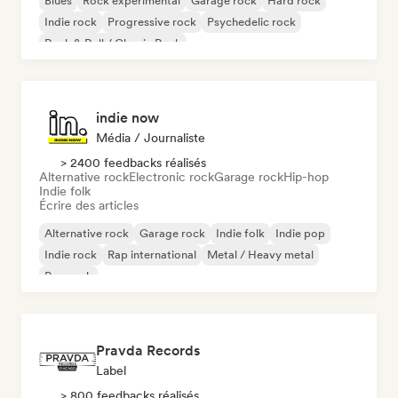
Blues
Rock expérimental
Garage rock
Hard rock
Indie rock
Progressive rock
Psychedelic rock
Rock & Roll / Classic Rock
indie now
Média / Journaliste
> 2400 feedbacks réalisés
Alternative rock
Electronic rock
Garage rock
Hip-hop
Indie folk
Écrire des articles
Alternative rock
Garage rock
Indie folk
Indie pop
Indie rock
Rap international
Metal / Heavy metal
Pop rock
Pravda Records
Label
> 800 feedbacks réalisés