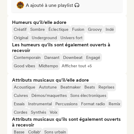
A ajouté à une playlist
Humeurs qu’il/elle adore
Créatif
Sombre
Éclectique
Fusion
Groovy
Indé
Original
Underground
Univers fort
Les humeurs qu’ils sont également ouverts à
recevoir
Contemporain
Dansant
Downbeat
Engagé
Good vibes
Midtempo
Afficher tout +5
Attributs musicaux qu’il/elle adore
Acoustique
Autotune
Beatmaker
Beats
Reprises
Cuivres
Démos/maquettes
Sons électroniques
Essais
Instrumental
Percussions
Format radio
Remix
Cordes
Synthés
Voix
Attributs musicaux qu’ils sont également ouverts
à recevoir
Basse
Collab'
Sons urbain