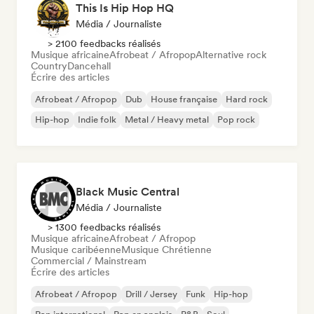
This Is Hip Hop HQ
Média / Journaliste
> 2100 feedbacks réalisés
Musique africaine
Afrobeat / Afropop
Alternative rock
Country
Dancehall
Écrire des articles
Afrobeat / Afropop
Dub
House française
Hard rock
Hip-hop
Indie folk
Metal / Heavy metal
Pop rock
Black Music Central
Média / Journaliste
> 1300 feedbacks réalisés
Musique africaine
Afrobeat / Afropop
Musique caribéenne
Musique Chrétienne
Commercial / Mainstream
Écrire des articles
Afrobeat / Afropop
Drill / Jersey
Funk
Hip-hop