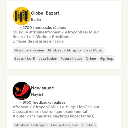
Global Bazar!
Radio
> 2700 feedbacks réalisés
Musique africaine
Afrobeat / Afropop
Bass Music
Beats / Lo-fi
Musique Brésilienne
Diffuser des artistes en radio
Musique africaine
Afrobeat / Afropop
Bass Music
Beats / Lo-fi
Jazz fusion
Future house
Grime
Hip-hop
New sauce
Playlist
> 9100 feedbacks réalisés
Afrobeat / Afropop
Chill / Lo-fi Hip-Hop
Chill out
Classical music
Electronique expérimental
Ajouter dans ma/mes playlist(s) impactante(s)
Afrobeat / Afropop
House française
Hip-hop