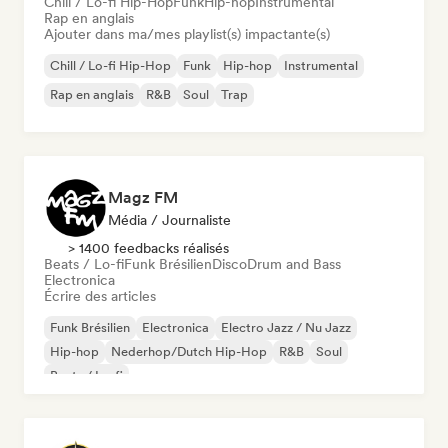
Chill / Lo-fi Hip-Hop
Funk
Hip-hop
Instrumental
Rap en anglais
Ajouter dans ma/mes playlist(s) impactante(s)
Chill / Lo-fi Hip-Hop
Funk
Hip-hop
Instrumental
Rap en anglais
R&B
Soul
Trap
Magz FM
Média / Journaliste
> 1400 feedbacks réalisés
Beats / Lo-fi
Funk Brésilien
Disco
Drum and Bass
Electronica
Écrire des articles
Funk Brésilien
Electronica
Electro Jazz / Nu Jazz
Hip-hop
Nederhop/Dutch Hip-Hop
R&B
Soul
Beats / Lo-fi