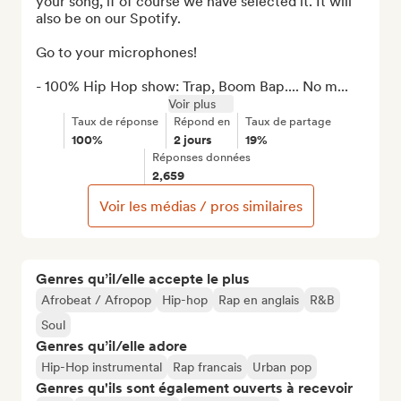
your song, if of course we have selected it. It will 
also be on our Spotify. 

Go to your microphones!

- 100% Hip Hop show: Trap, Boom Bap.... No m...
Voir plus
Taux de réponse
Répond en
Taux de partage
100%
2 jours
19%
Réponses données
2,659
Voir les médias / pros similaires
Genres qu’il/elle accepte le plus
Afrobeat / Afropop
Hip-hop
Rap en anglais
R&B
Soul
Genres qu’il/elle adore
Hip-Hop instrumental
Rap francais
Urban pop
Genres qu'ils sont également ouverts à recevoir