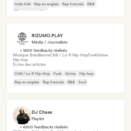
Indie folk
Rap en anglais
Rap francais
R&B
Singer-songwriter
RIZUMO.PLAY
Média / Journaliste
> 1600 feedbacks réalisés
Musique Brésilienne
Chill / Lo-fi Hip-Hop
Funk
Grime
Hip-hop
Écrire des articles
Chill / Lo-fi Hip-Hop
Funk
Grime
Hip-hop
Rap en anglais
Rap francais
R&B
Soul
DJ Chase
Playlist
> 6500 feedbacks réalisés