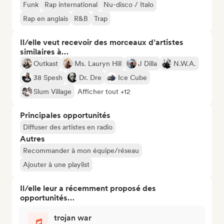
Funk
Rap international
Nu-disco / Italo
Rap en anglais
R&B
Trap
Il/elle veut recevoir des morceaux d’artistes
similaires à…
Outkast
Ms. Lauryn Hill
J Dilla
N.W.A.
38 Spesh
Dr. Dre
Ice Cube
Slum Village
Afficher tout +12
Principales opportunités
Diffuser des artistes en radio
Autres
Recommander à mon équipe/réseau
Ajouter à une playlist
Il/elle leur a récemment proposé des
opportunités…
trojan war