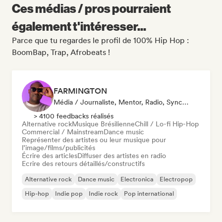
Ces médias / pros pourraient
également t'intéresser...
Parce que tu regardes le profil de 100% Hip Hop :
BoomBap, Trap, Afrobeats !
FARMINGTON
Média / Journaliste, Mentor, Radio, Synchro
> 4100 feedbacks réalisés
Alternative rock
Musique Brésilienne
Chill / Lo-fi Hip-Hop
Commercial / Mainstream
Dance music
Représenter des artistes ou leur musique pour
l’image/films/publicités
Écrire des articles
Diffuser des artistes en radio
Ecrire des retours détaillés/constructifs
Alternative rock
Dance music
Electronica
Electropop
Hip-hop
Indie pop
Indie rock
Pop international