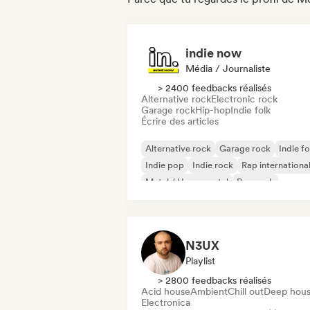
indie now
Média / Journaliste
> 2400 feedbacks réalisés
Alternative rock
Electronic rock
Garage rock
Hip-hop
Indie folk
Écrire des articles
Alternative rock
Garage rock
Indie fo
Indie pop
Indie rock
Rap internationa
Metal / Heavy metal
Pop rock
N3UX
Playlist
> 2800 feedbacks réalisés
Acid house
Ambient
Chill out
Deep hou
Electronica