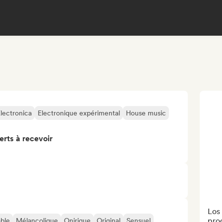
lectronica
Electronique expérimental
House music
erts à recevoir
Los
prod
able
Mélancolique
Onirique
Original
Sensuel