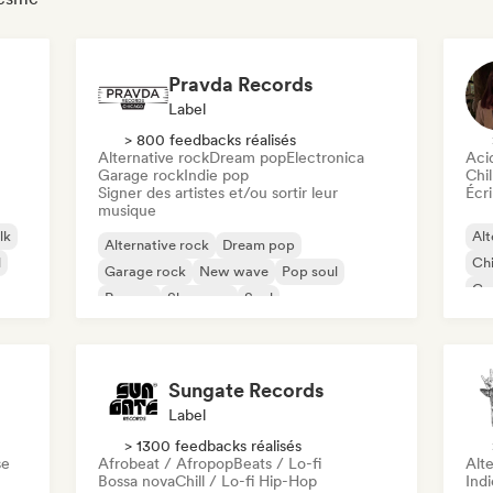
Pravda Records
Label
> 800 feedbacks réalisés
Alternative rock
Dream pop
Electronica
Aci
Garage rock
Indie pop
Chil
Signer des artistes et/ou sortir leur
Écri
musique
lk
Alt
Alternative rock
Dream pop
l
Chi
Garage rock
New wave
Pop soul
Co
Reggae
Shoegaze
Soul
Di
Sungate Records
Label
> 1300 feedbacks réalisés
se
Afrobeat / Afropop
Beats / Lo-fi
Alte
Bossa nova
Chill / Lo-fi Hip-Hop
Ind