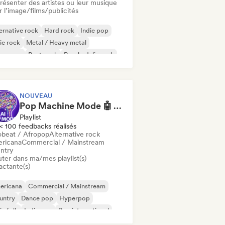
résenter des artistes ou leur musique
 l’image/films/publicités
ernative rock
Hard rock
Indie pop
ie rock
Metal / Heavy metal
w wave
Post punk
Psychedelic rock
NOUVEAU
Pop Machine Mode 🤖 AI Music, Indie Pop & Dream Pop
Playlist
< 100 feedbacks réalisés
obeat / Afropop
Alternative rock
ricana
Commercial / Mainstream
ntry
uter dans ma/mes playlist(s)
actante(s)
ericana
Commercial / Mainstream
untry
Dance pop
Hyperpop
ie folk
Indie pop
Pop international