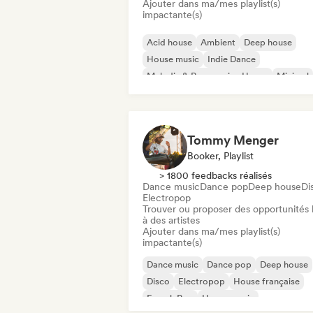
Ajouter dans ma/mes playlist(s)
impactante(s)
Acid house
Ambient
Deep house
House music
Indie Dance
Melodic & Progressive House
Minimal
Organic House / Downtempo
Tommy Menger
Booker, Playlist
> 1800 feedbacks réalisés
Dance music
Dance pop
Deep house
Di
Electropop
Trouver ou proposer des opportunités l
à des artistes
Ajouter dans ma/mes playlist(s)
impactante(s)
Dance music
Dance pop
Deep house
Disco
Electropop
House française
French Pop
House music