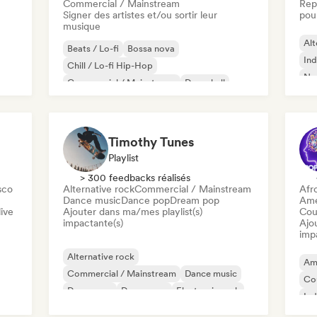
Commercial / Mainstream
Rep
Signer des artistes et/ou sortir leur
pour
musique
Alt
Beats / Lo-fi
Bossa nova
Ind
Chill / Lo-fi Hip-Hop
Ne
Commercial / Mainstream
Dancehall
Dance pop
Hip-hop
Pop soul
Timothy Tunes
Playlist
> 300 feedbacks réalisés
sco
Alternative rock
Commercial / Mainstream
Afr
Dance music
Dance pop
Dream pop
Ame
ive
Ajouter dans ma/mes playlist(s)
Cou
impactante(s)
Ajo
imp
Alternative rock
Am
Commercial / Mainstream
Dance music
Co
Dance pop
Dream pop
Electronic rock
Ind
Future house
Garage rock