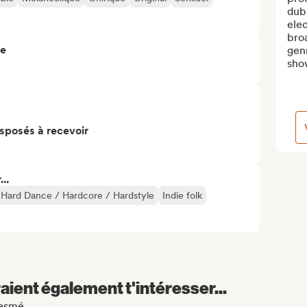
dubl
elec
broa
re
genr
show
isposés à recevoir
..
Hard Dance / Hardcore / Hardstyle
Indie folk
aient également t'intéresser...
Mesmé