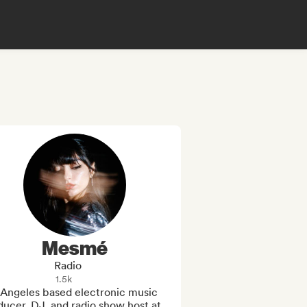
Mesmé
Radio
1.5k
 Angeles based electronic music 
ucer, DJ, and radio show host at 