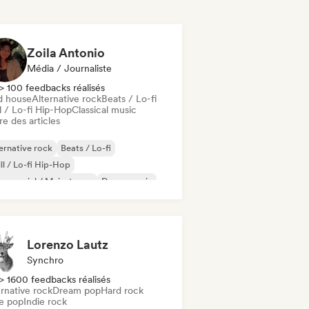
Zoila Antonio
Média / Journaliste
> 100 feedbacks réalisés
d house
Alternative rock
Beats / Lo-fi
l / Lo-fi Hip-Hop
Classical music
re des articles
ernative rock
Beats / Lo-fi
ll / Lo-fi Hip-Hop
mmercial / Mainstream
Dance music
sco
Dream pop
House music
Lorenzo Lautz
Synchro
> 1600 feedbacks réalisés
rnative rock
Dream pop
Hard rock
ie pop
Indie rock