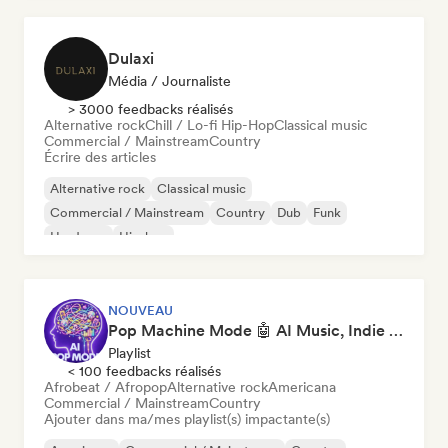
Dulaxi
Média / Journaliste
> 3000 feedbacks réalisés
Alternative rock
Chill / Lo-fi Hip-Hop
Classical music
Commercial / Mainstream
Country
Écrire des articles
Alternative rock
Classical music
Commercial / Mainstream
Country
Dub
Funk
Hardcore
Hip-hop
NOUVEAU
Pop Machine Mode 🤖 AI Music, Indie Pop & Dream Pop
Playlist
< 100 feedbacks réalisés
Afrobeat / Afropop
Alternative rock
Americana
Commercial / Mainstream
Country
Ajouter dans ma/mes playlist(s) impactante(s)