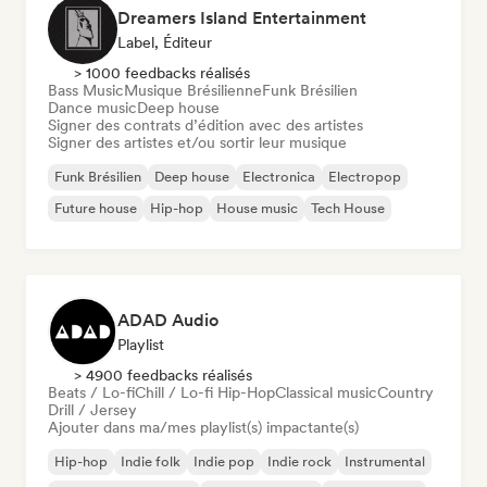
Dreamers Island Entertainment
Label, Éditeur
> 1000 feedbacks réalisés
Bass Music
Musique Brésilienne
Funk Brésilien
Dance music
Deep house
Signer des contrats d’édition avec des artistes
Signer des artistes et/ou sortir leur musique
Funk Brésilien
Deep house
Electronica
Electropop
Future house
Hip-hop
House music
Tech House
ADAD Audio
Playlist
> 4900 feedbacks réalisés
Beats / Lo-fi
Chill / Lo-fi Hip-Hop
Classical music
Country
Drill / Jersey
Ajouter dans ma/mes playlist(s) impactante(s)
Hip-hop
Indie folk
Indie pop
Indie rock
Instrumental