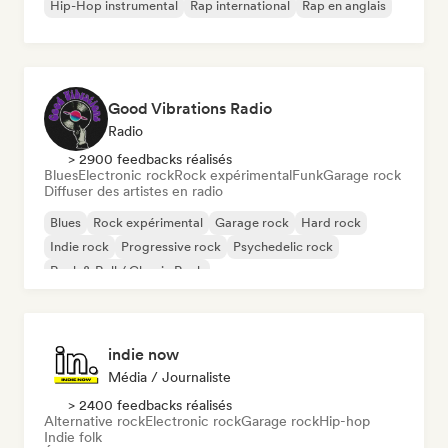
Hip-Hop instrumental
Rap international
Rap en anglais
Good Vibrations Radio
Radio
> 2900 feedbacks réalisés
Blues
Electronic rock
Rock expérimental
Funk
Garage rock
Diffuser des artistes en radio
Blues
Rock expérimental
Garage rock
Hard rock
Indie rock
Progressive rock
Psychedelic rock
Rock & Roll / Classic Rock
indie now
Média / Journaliste
> 2400 feedbacks réalisés
Alternative rock
Electronic rock
Garage rock
Hip-hop
Indie folk