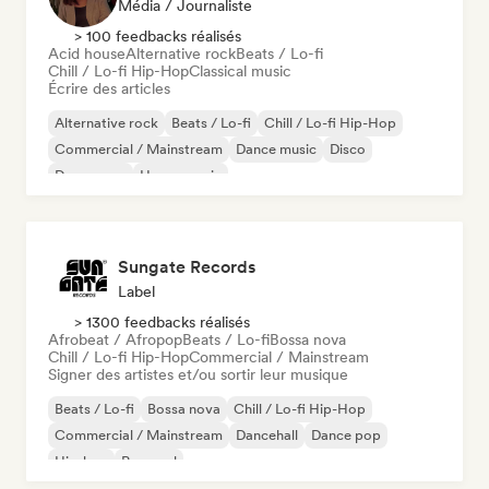
Média / Journaliste
> 100 feedbacks réalisés
Acid house
Alternative rock
Beats / Lo-fi
Chill / Lo-fi Hip-Hop
Classical music
Écrire des articles
Alternative rock
Beats / Lo-fi
Chill / Lo-fi Hip-Hop
Commercial / Mainstream
Dance music
Disco
Dream pop
House music
Sungate Records
Label
> 1300 feedbacks réalisés
Afrobeat / Afropop
Beats / Lo-fi
Bossa nova
Chill / Lo-fi Hip-Hop
Commercial / Mainstream
Signer des artistes et/ou sortir leur musique
Beats / Lo-fi
Bossa nova
Chill / Lo-fi Hip-Hop
Commercial / Mainstream
Dancehall
Dance pop
Hip-hop
Pop soul