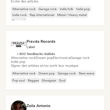
Écrire des articles
Alternative rock
Garage rock
Indie folk
Indie pop
Indie rock
Rap international
Metal / Heavy metal
Pop rock
Pravda Records
Label
> 800 feedbacks réalisés
Alternative rock
Dream pop
Electronica
Garage rock
Indie pop
Signer des artistes et/ou sortir leur musique
Alternative rock
Dream pop
Garage rock
New wave
Pop soul
Reggae
Shoegaze
Soul
Zoila Antonio