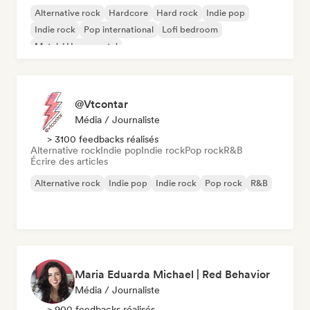
Alternative rock
Hardcore
Hard rock
Indie pop
Indie rock
Pop international
Lofi bedroom
Metal / Heavy metal
@Vtcontar
Média / Journaliste
> 3100 feedbacks réalisés
Alternative rock
Indie pop
Indie rock
Pop rock
R&B
Écrire des articles
Alternative rock
Indie pop
Indie rock
Pop rock
R&B
Maria Eduarda Michael | Red Behavior
Média / Journaliste
> 900 feedbacks réalisés