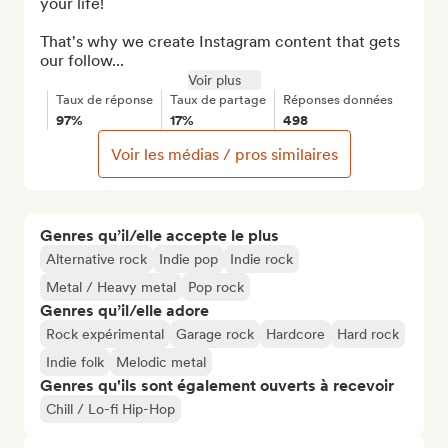
your life!

That's why we create Instagram content that gets 
our follow...
Voir plus
Taux de réponse
Taux de partage
Réponses données
97%
17%
498
Voir les médias / pros similaires
Genres qu’il/elle accepte le plus
Alternative rock
Indie pop
Indie rock
Metal / Heavy metal
Pop rock
Genres qu’il/elle adore
Rock expérimental
Garage rock
Hardcore
Hard rock
Indie folk
Melodic metal
Genres qu'ils sont également ouverts à recevoir
Chill / Lo-fi Hip-Hop