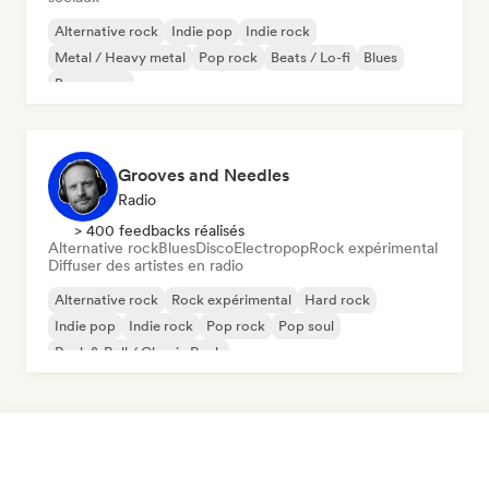
Alternative rock
Indie pop
Indie rock
Metal / Heavy metal
Pop rock
Beats / Lo-fi
Blues
Bossa nova
Grooves and Needles
Radio
> 400 feedbacks réalisés
Alternative rock
Blues
Disco
Electropop
Rock expérimental
Diffuser des artistes en radio
Alternative rock
Rock expérimental
Hard rock
Indie pop
Indie rock
Pop rock
Pop soul
Rock & Roll / Classic Rock