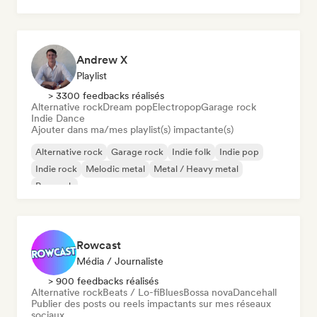
Pop rock
Andrew X
Playlist
> 3300 feedbacks réalisés
Alternative rock
Dream pop
Electropop
Garage rock
Indie Dance
Ajouter dans ma/mes playlist(s) impactante(s)
Alternative rock
Garage rock
Indie folk
Indie pop
Indie rock
Melodic metal
Metal / Heavy metal
Pop rock
Rowcast
Média / Journaliste
> 900 feedbacks réalisés
Alternative rock
Beats / Lo-fi
Blues
Bossa nova
Dancehall
Publier des posts ou reels impactants sur mes réseaux
sociaux