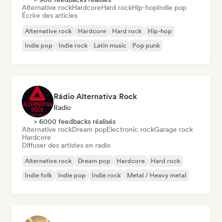
Alternative rock
Hardcore
Hard rock
Hip-hop
Indie pop
Écrire des articles
Alternative rock
Hardcore
Hard rock
Hip-hop
Indie pop
Indie rock
Latin music
Pop punk
Rádio Alternativa Rock
Radio
> 6000 feedbacks réalisés
Alternative rock
Dream pop
Electronic rock
Garage rock
Hardcore
Diffuser des artistes en radio
Alternative rock
Dream pop
Hardcore
Hard rock
Indie folk
Indie pop
Indie rock
Metal / Heavy metal