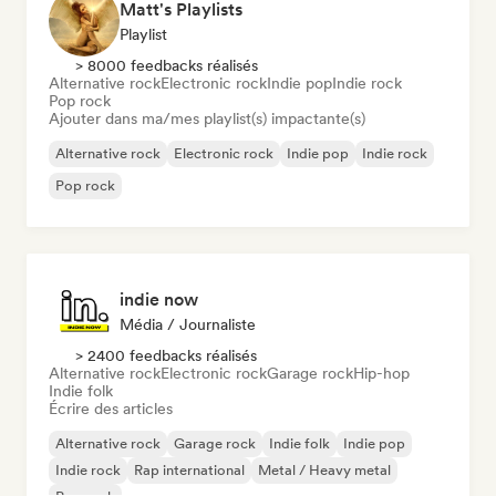
Matt's Playlists
Playlist
> 8000 feedbacks réalisés
Alternative rock
Electronic rock
Indie pop
Indie rock
Pop rock
Ajouter dans ma/mes playlist(s) impactante(s)
Alternative rock
Electronic rock
Indie pop
Indie rock
Pop rock
indie now
Média / Journaliste
> 2400 feedbacks réalisés
Alternative rock
Electronic rock
Garage rock
Hip-hop
Indie folk
Écrire des articles
Alternative rock
Garage rock
Indie folk
Indie pop
Indie rock
Rap international
Metal / Heavy metal