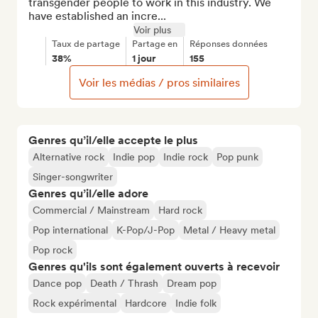
transgender people to work in this industry. We 
have established an incre...
Voir plus
Taux de partage
Partage en
Réponses données
38%
1 jour
155
Voir les médias / pros similaires
Genres qu’il/elle accepte le plus
Alternative rock
Indie pop
Indie rock
Pop punk
Singer-songwriter
Genres qu’il/elle adore
Commercial / Mainstream
Hard rock
Pop international
K-Pop/J-Pop
Metal / Heavy metal
Pop rock
Genres qu'ils sont également ouverts à recevoir
Dance pop
Death / Thrash
Dream pop
Rock expérimental
Hardcore
Indie folk