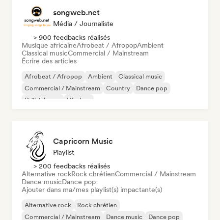
songweb.net
Média / Journaliste
> 900 feedbacks réalisés
Musique africaine
Afrobeat / Afropop
Ambient
Classical music
Commercial / Mainstream
Écrire des articles
Afrobeat / Afropop
Ambient
Classical music
Commercial / Mainstream
Country
Dance pop
Drill / Jersey
Hip-hop
Capricorn Music
Playlist
> 200 feedbacks réalisés
Alternative rock
Rock chrétien
Commercial / Mainstream
Dance music
Dance pop
Ajouter dans ma/mes playlist(s) impactante(s)
Alternative rock
Rock chrétien
Commercial / Mainstream
Dance music
Dance pop