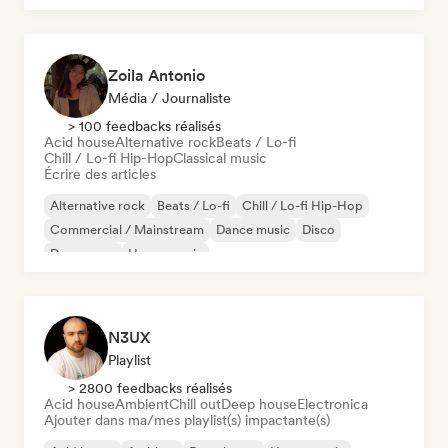
Zoila Antonio
Média / Journaliste
> 100 feedbacks réalisés
Acid house
Alternative rock
Beats / Lo-fi
Chill / Lo-fi Hip-Hop
Classical music
Écrire des articles
Alternative rock
Beats / Lo-fi
Chill / Lo-fi Hip-Hop
Commercial / Mainstream
Dance music
Disco
Dream pop
House music
N3UX
Playlist
> 2800 feedbacks réalisés
Acid house
Ambient
Chill out
Deep house
Electronica
Ajouter dans ma/mes playlist(s) impactante(s)