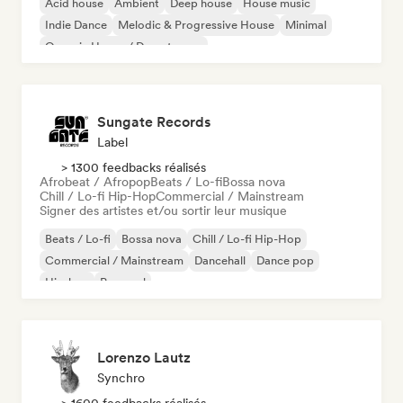
Acid house
Ambient
Deep house
House music
Indie Dance
Melodic & Progressive House
Minimal
Organic House / Downtempo
Sungate Records
Label
> 1300 feedbacks réalisés
Afrobeat / Afropop
Beats / Lo-fi
Bossa nova
Chill / Lo-fi Hip-Hop
Commercial / Mainstream
Signer des artistes et/ou sortir leur musique
Beats / Lo-fi
Bossa nova
Chill / Lo-fi Hip-Hop
Commercial / Mainstream
Dancehall
Dance pop
Hip-hop
Pop soul
Lorenzo Lautz
Synchro