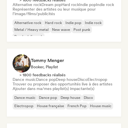
> 1600 feedbacks réalisés
Alternative rock
Dream pop
Hard rock
Indie pop
Indie rock
Représenter des artistes ou leur musique pour
l’image/films/publicités
Alternative rock
Hard rock
Indie pop
Indie rock
Metal / Heavy metal
New wave
Post punk
Psychedelic rock
Tommy Menger
Booker, Playlist
> 1800 feedbacks réalisés
Dance music
Dance pop
Deep house
Disco
Electropop
Trouver ou proposer des opportunités live à des artistes
Ajouter dans ma/mes playlist(s) impactante(s)
Dance music
Dance pop
Deep house
Disco
Electropop
House française
French Pop
House music