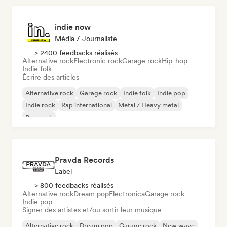
indie now
Média / Journaliste
> 2400 feedbacks réalisés
Alternative rock
Electronic rock
Garage rock
Hip-hop
Indie folk
Écrire des articles
Alternative rock
Garage rock
Indie folk
Indie pop
Indie rock
Rap international
Metal / Heavy metal
Pop rock
Pravda Records
Label
> 800 feedbacks réalisés
Alternative rock
Dream pop
Electronica
Garage rock
Indie pop
Signer des artistes et/ou sortir leur musique
Alternative rock
Dream pop
Garage rock
New wave