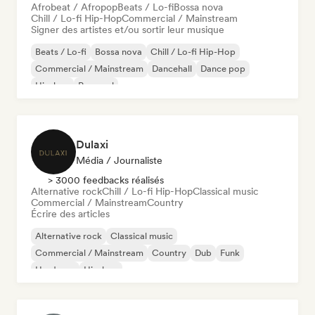
Afrobeat / Afropop
Beats / Lo-fi
Bossa nova
Chill / Lo-fi Hip-Hop
Commercial / Mainstream
Signer des artistes et/ou sortir leur musique
Beats / Lo-fi
Bossa nova
Chill / Lo-fi Hip-Hop
Commercial / Mainstream
Dancehall
Dance pop
Hip-hop
Pop soul
Dulaxi
Média / Journaliste
> 3000 feedbacks réalisés
Alternative rock
Chill / Lo-fi Hip-Hop
Classical music
Commercial / Mainstream
Country
Écrire des articles
Alternative rock
Classical music
Commercial / Mainstream
Country
Dub
Funk
Hardcore
Hip-hop