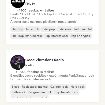
Playlist
> 4900 feedbacks réalisés
Beats / Lo-fi
Chill / Lo-fi Hip-Hop
Classical music
Country
Drill / Jersey
Ajouter dans ma/mes playlist(s) impactante(s)
Hip-hop
Indie folk
Indie pop
Indie rock
Instrumental
Hip-Hop instrumental
Rap international
Rap en anglais
Good Vibrations Radio
Radio
> 2900 feedbacks réalisés
Blues
Electronic rock
Rock expérimental
Funk
Garage rock
Diffuser des artistes en radio
Blues
Rock expérimental
Garage rock
Hard rock
Indie rock
Progressive rock
Psychedelic rock
Rock & Roll / Classic Rock