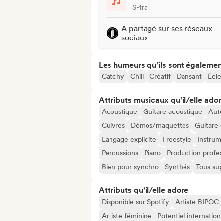
S-tra
A partagé sur ses réseaux
sociaux
Les humeurs qu’ils sont égalemen
Catchy
Chill
Créatif
Dansant
Écle
Attributs musicaux qu’il/elle ado
Acoustique
Guitare acoustique
Aut
Cuivres
Démos/maquettes
Guitare 
Langage explicite
Freestyle
Instrum
Percussions
Piano
Production profes
Bien pour synchro
Synthés
Tous su
Attributs qu'il/elle adore
Disponible sur Spotify
Artiste BIPOC
Artiste féminine
Potentiel internation