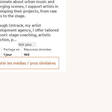
sionate about urban music and 
ging scenes, I support artists in 
loping their projects, from raw 
s to the stage.

ugh Untrack, my artist 
lopment agency, I offer tailored 
ort: stage coaching, artistic 
ction, p...
Voir plus
Partage en
Réponses données
1 jour
140
Voir les médias / pros similaires