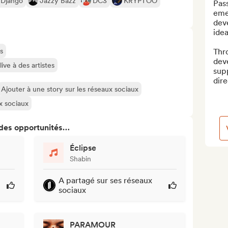
Django
Jazzy Bazz
DC3
KRYPTOO
Pas
emer
deve
idea
s
Thro
deve
ive à des artistes
supp
dire
Ajouter à une story sur les réseaux sociaux
ux sociaux
 des opportunités…
Éclipse
Shabin
A partagé sur ses réseaux
sociaux
PARAMOUR