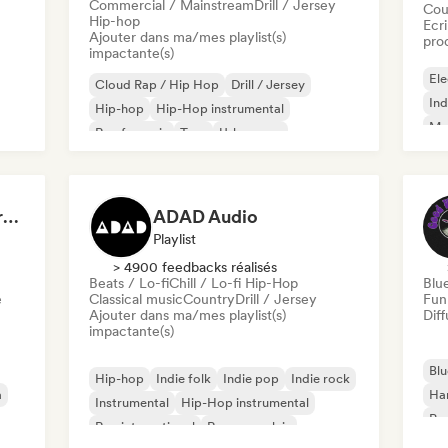
Commercial / Mainstream
Drill / Jersey
Cou
Hip-hop
Ecri
Ajouter dans ma/mes playlist(s)
pro
impactante(s)
Ele
Cloud Rap / Hip Hop
Drill / Jersey
Ind
Hip-hop
Hip-Hop instrumental
Met
Rap francais
Trap
Urban pop
Roc
Chill / Lo-fi Hip-Hop
Dreamers Island Entertainment
ADAD Audio
Playlist
> 4900 feedbacks réalisés
Beats / Lo-fi
Chill / Lo-fi Hip-Hop
Blu
e
Classical music
Country
Drill / Jersey
Fun
Ajouter dans ma/mes playlist(s)
Diff
impactante(s)
Blu
Hip-hop
Indie folk
Indie pop
Indie rock
a
Ha
Instrumental
Hip-Hop instrumental
Psy
Rap international
Rap en anglais
Roc