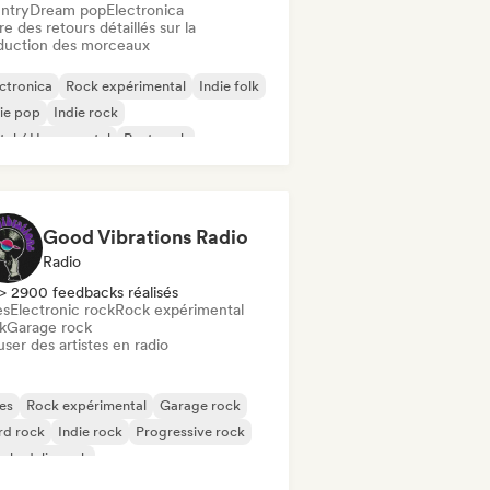
ntry
Dream pop
Electronica
re des retours détaillés sur la
duction des morceaux
ctronica
Rock expérimental
Indie folk
ie pop
Indie rock
al / Heavy metal
Post punk
k & Roll / Classic Rock
Good Vibrations Radio
Radio
> 2900 feedbacks réalisés
es
Electronic rock
Rock expérimental
k
Garage rock
user des artistes en radio
es
Rock expérimental
Garage rock
rd rock
Indie rock
Progressive rock
chedelic rock
k & Roll / Classic Rock