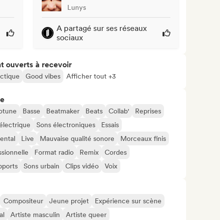
Lunys
A partagé sur ses réseaux
sociaux
t ouverts à recevoir
ctique
Good vibes
Afficher tout +3
re
otune
Basse
Beatmaker
Beats
Collab'
Reprises
électrique
Sons électroniques
Essais
ental
Live
Mauvaise qualité sonore
Morceaux finis
sionnelle
Format radio
Remix
Cordes
pports
Sons urbain
Clips vidéo
Voix
Compositeur
Jeune projet
Expérience sur scène
al
Artiste masculin
Artiste queer