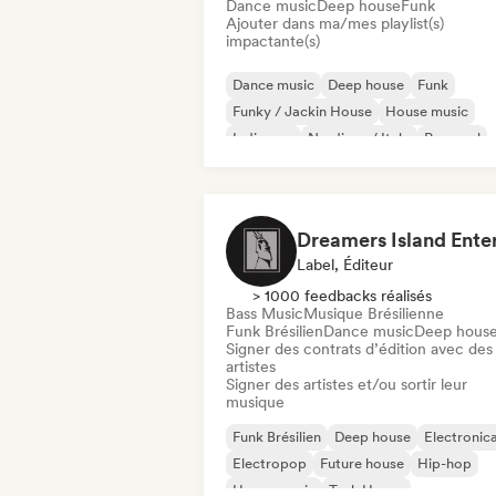
Dance music
Deep house
Funk
Ajouter dans ma/mes playlist(s)
impactante(s)
Dance music
Deep house
Funk
Funky / Jackin House
House music
Indie pop
Nu-disco / Italo
Pop soul
Label, Éditeur
> 1000 feedbacks réalisés
Bass Music
Musique Brésilienne
Funk Brésilien
Dance music
Deep hous
Signer des contrats d’édition avec des
artistes
Signer des artistes et/ou sortir leur
musique
Funk Brésilien
Deep house
Electronic
Electropop
Future house
Hip-hop
House music
Tech House