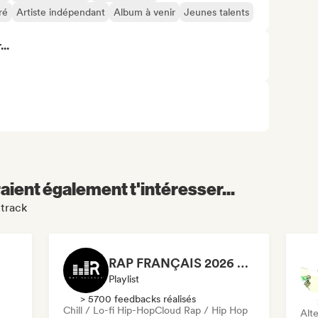
ré
Artiste indépendant
Album à venir
Jeunes talents
..
aient également t'intéresser...
ntrack
RAP FRANÇAIS 2026 🔥🇫🇷 (Way Records)
Playlist
> 5700 feedbacks réalisés
Chill / Lo-fi Hip-Hop
Cloud Rap / Hip Hop
Alte