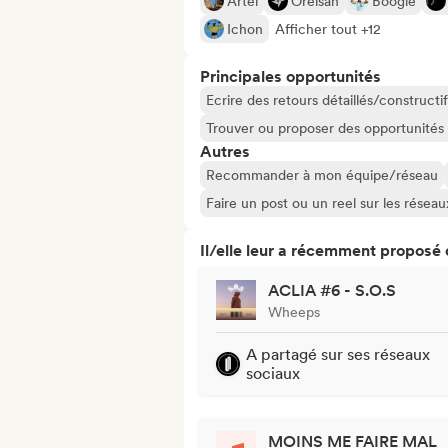
Artel
Orelsan
Boogie
Ichon
Afficher tout +12
Principales opportunités
Ecrire des retours détaillés/constructif
Trouver ou proposer des opportunités l
Autres
Recommander à mon équipe/réseau
Faire un post ou un reel sur les résea
Il/elle leur a récemment proposé
ACLIA #6 - S.O.S
Wheeps
A partagé sur ses réseaux
sociaux
MOINS ME FAIRE MAL