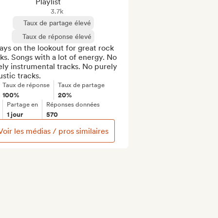
Playlist
3.7k
Taux de partage élevé
Taux de réponse élevé
ys on the lookout for great rock 
ks. Songs with a lot of energy. No 
ly instrumental tracks. No purely 
stic tracks.
Taux de réponse
Taux de partage
100%
20%
Partage en
Réponses données
1 jour
570
Voir les médias / pros similaires