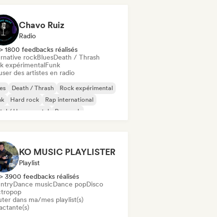
Chavo Ruiz
Radio
> 1800 feedbacks réalisés
rnative rock
Blues
Death / Thrash
k expérimental
Funk
user des artistes en radio
es
Death / Thrash
Rock expérimental
nk
Hard rock
Rap international
al / Heavy metal
Pop rock
KO MUSIC PLAYLISTER
Playlist
> 3900 feedbacks réalisés
ntry
Dance music
Dance pop
Disco
ctropop
uter dans ma/mes playlist(s)
actante(s)