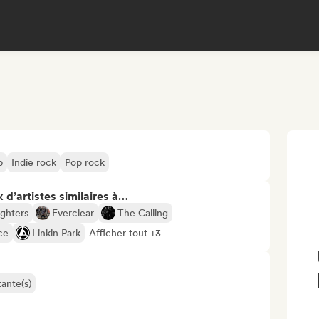
p
Indie rock
Pop rock
 d’artistes similaires à…
ighters
Everclear
The Calling
ce
Linkin Park
Afficher tout +3
ante(s)