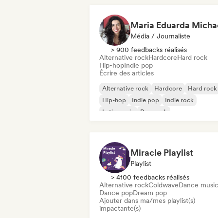
Média / Journaliste
> 900 feedbacks réalisés
Alternative rock
Hardcore
Hard rock
Hip-hop
Indie pop
Écrire des articles
Alternative rock
Hardcore
Hard rock
Hip-hop
Indie pop
Indie rock
Latin music
Pop punk
Miracle Playlist
Playlist
> 4100 feedbacks réalisés
Alternative rock
Coldwave
Dance musi
Dance pop
Dream pop
Ajouter dans ma/mes playlist(s)
impactante(s)