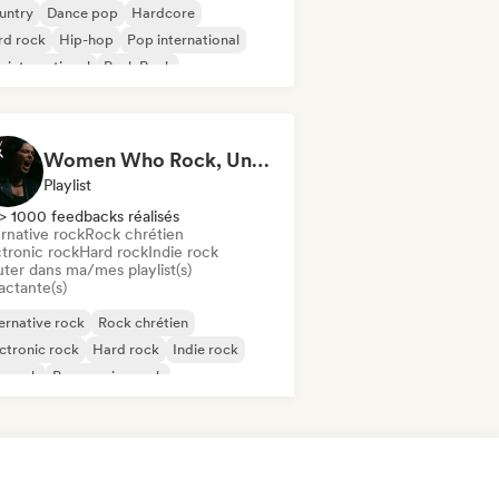
untry
Dance pop
Hardcore
rd rock
Hip-hop
Pop international
 international
Punk Rock
Women Who Rock, Unapologetically
Playlist
> 1000 feedbacks réalisés
rnative rock
Rock chrétien
ctronic rock
Hard rock
Indie rock
uter dans ma/mes playlist(s)
actante(s)
ernative rock
Rock chrétien
ctronic rock
Hard rock
Indie rock
p rock
Progressive rock
chedelic rock