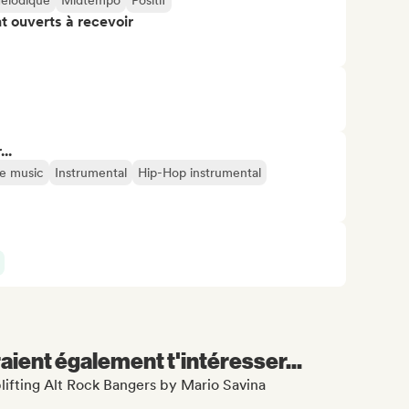
élodique
Midtempo
Positif
t ouverts à recevoir
..
e music
Instrumental
Hip-Hop instrumental
aient également t'intéresser...
plifting Alt Rock Bangers by Mario Savina