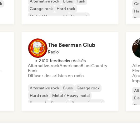
Alternative rock
Blues
Funk
ck
Co
Garage rock
Hard rock
Ha
Metal / Heavy metal
Pop rock
Rap
Punk Rock
The Beerman Club
Radio
> 2100 feedbacks réalisés
Alternative rock
Americana
Blues
Country
Alte
k
Funk
Ele
Diffuser des artistes en radio
Ajo
imp
Alternative rock
Blues
Garage rock
Alt
Hard rock
Metal / Heavy metal
Ele
Pop punk
Pop rock
Progressive rock
Po
Psy