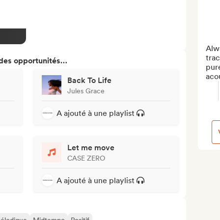
Alwa
trac
 des opportunités…
pure
acou
Back To Life
Jules Grace
A ajouté à une playlist
Let me move
CASE ZERO
A ajouté à une playlist