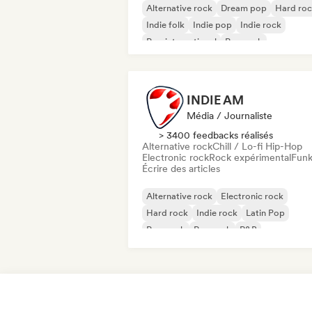
Alternative rock
Dream pop
Hard ro
Indie folk
Indie pop
Indie rock
Pop international
Pop rock
INDIE AM
Média / Journaliste
> 3400 feedbacks réalisés
Alternative rock
Chill / Lo-fi Hip-Hop
Electronic rock
Rock expérimental
Fun
Écrire des articles
Alternative rock
Electronic rock
Hard rock
Indie rock
Latin Pop
Pop punk
Pop rock
R&B