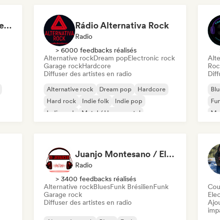
Maria Eduarda Michael | Red Behavior
Rádio Alternativa Rock
Radio
> 6000 feedbacks réalisés
Alternative rock
Dream pop
Electronic rock
Alte
Garage rock
Hardcore
Roc
Diffuser des artistes en radio
Diff
Alternative rock
Dream pop
Hardcore
Blu
Hard rock
Indie folk
Indie pop
Fu
Indie rock
Metal / Heavy metal
Met
Juanjo Montesano / El Reverendo
Radio
> 3400 feedbacks réalisés
c
Alternative rock
Blues
Funk Brésilien
Funk
Cou
Garage rock
Ele
Diffuser des artistes en radio
Ajo
imp