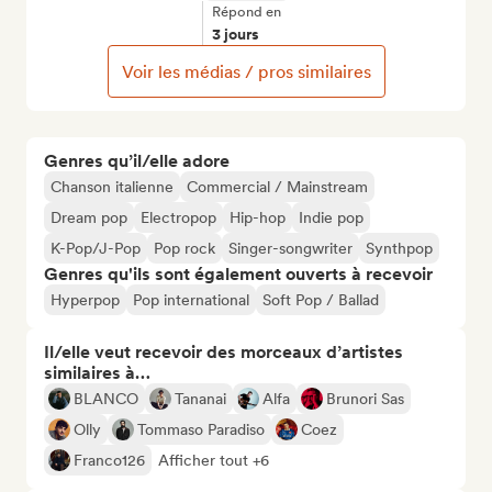
Répond en
3 jours
Voir les médias / pros similaires
Genres qu’il/elle adore
Chanson italienne
Commercial / Mainstream
Dream pop
Electropop
Hip-hop
Indie pop
K-Pop/J-Pop
Pop rock
Singer-songwriter
Synthpop
Genres qu'ils sont également ouverts à recevoir
Hyperpop
Pop international
Soft Pop / Ballad
Il/elle veut recevoir des morceaux d’artistes
similaires à…
BLANCO
Tananai
Alfa
Brunori Sas
Olly
Tommaso Paradiso
Coez
Franco126
Afficher tout +6