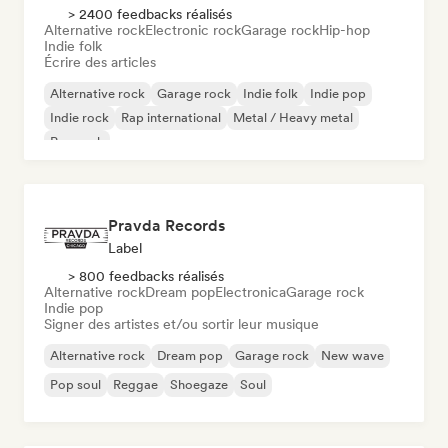
> 2400 feedbacks réalisés
Alternative rock
Electronic rock
Garage rock
Hip-hop
Indie folk
Écrire des articles
Alternative rock
Garage rock
Indie folk
Indie pop
Indie rock
Rap international
Metal / Heavy metal
Pop rock
Pravda Records
Label
> 800 feedbacks réalisés
Alternative rock
Dream pop
Electronica
Garage rock
Indie pop
Signer des artistes et/ou sortir leur musique
Alternative rock
Dream pop
Garage rock
New wave
Pop soul
Reggae
Shoegaze
Soul