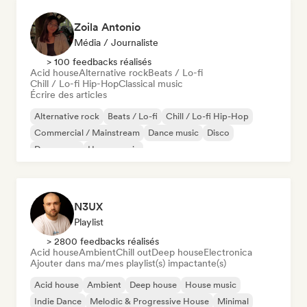
Zoila Antonio
Média / Journaliste
> 100 feedbacks réalisés
Acid house
Alternative rock
Beats / Lo-fi
Chill / Lo-fi Hip-Hop
Classical music
Écrire des articles
Alternative rock
Beats / Lo-fi
Chill / Lo-fi Hip-Hop
Commercial / Mainstream
Dance music
Disco
Dream pop
House music
N3UX
Playlist
> 2800 feedbacks réalisés
Acid house
Ambient
Chill out
Deep house
Electronica
Ajouter dans ma/mes playlist(s) impactante(s)
Acid house
Ambient
Deep house
House music
Indie Dance
Melodic & Progressive House
Minimal