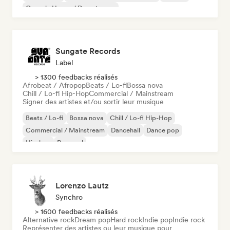
Organic House / Downtempo
Sungate Records
Label
> 1300 feedbacks réalisés
Afrobeat / Afropop
Beats / Lo-fi
Bossa nova
Chill / Lo-fi Hip-Hop
Commercial / Mainstream
Signer des artistes et/ou sortir leur musique
Beats / Lo-fi
Bossa nova
Chill / Lo-fi Hip-Hop
Commercial / Mainstream
Dancehall
Dance pop
Hip-hop
Pop soul
Lorenzo Lautz
Synchro
> 1600 feedbacks réalisés
Alternative rock
Dream pop
Hard rock
Indie pop
Indie rock
Représenter des artistes ou leur musique pour