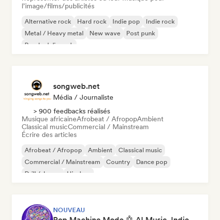
l’image/films/publicités
Alternative rock
Hard rock
Indie pop
Indie rock
Metal / Heavy metal
New wave
Post punk
Psychedelic rock
songweb.net
Média / Journaliste
> 900 feedbacks réalisés
Musique africaine
Afrobeat / Afropop
Ambient
Classical music
Commercial / Mainstream
Écrire des articles
Afrobeat / Afropop
Ambient
Classical music
Commercial / Mainstream
Country
Dance pop
Drill / Jersey
Hip-hop
NOUVEAU
Pop Machine Mode 🤖 AI Music, Indie Pop & Dream Pop