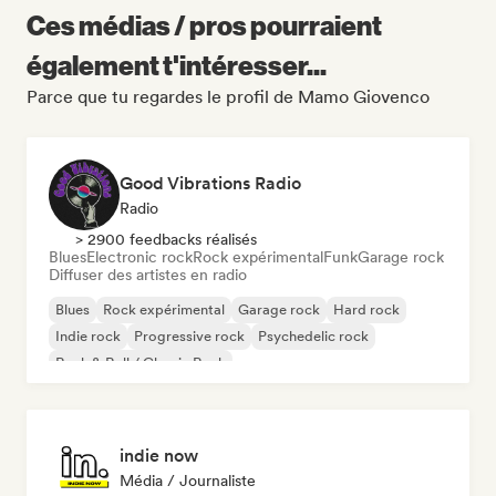
Ces médias / pros pourraient
également t'intéresser...
Parce que tu regardes le profil de Mamo Giovenco
Good Vibrations Radio
Radio
> 2900 feedbacks réalisés
Blues
Electronic rock
Rock expérimental
Funk
Garage rock
Diffuser des artistes en radio
Blues
Rock expérimental
Garage rock
Hard rock
Indie rock
Progressive rock
Psychedelic rock
Rock & Roll / Classic Rock
indie now
Média / Journaliste