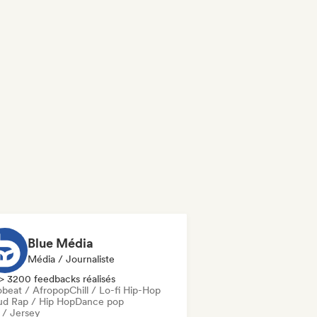
Blue Média
Média / Journaliste
> 3200 feedbacks réalisés
obeat / Afropop
Chill / Lo-fi Hip-Hop
ud Rap / Hip Hop
Dance pop
l / Jersey