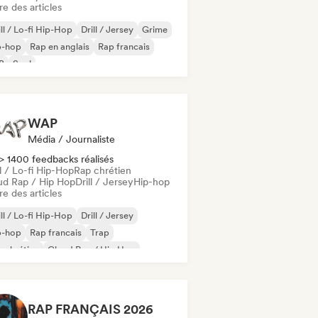
re des articles
ll / Lo-fi Hip-Hop
Drill / Jersey
Grime
p-hop
Rap en anglais
Rap francais
B
Soul
WAP
Média / Journaliste
> 1400 feedbacks réalisés
l / Lo-fi Hip-Hop
Rap chrétien
ud Rap / Hip Hop
Drill / Jersey
Hip-hop
re des articles
ll / Lo-fi Hip-Hop
Drill / Jersey
p-hop
Rap francais
Trap
 chrétien
Cloud Rap / Hip Hop
-Hop instrumental
RAP FRANÇAIS 2026