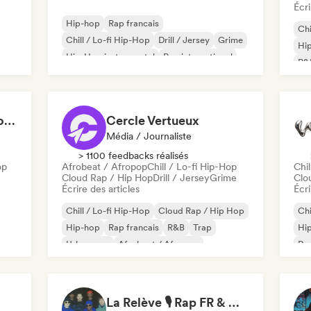
Écri
Hip-hop
Rap francais
Chi
Chill / Lo-fi Hip-Hop
Drill / Jersey
Grime
Hi
Hip-Hop instrumental
Rap international
R&
Rap en anglais
Sandra Gomes - Le Code Review & 1993initiales
Cercle Vertueux
Média / Journaliste
> 1100 feedbacks réalisés
op
Afrobeat / Afropop
Chill / Lo-fi Hip-Hop
Chil
Cloud Rap / Hip Hop
Drill / Jersey
Grime
Clo
Écrire des articles
Écri
Chill / Lo-fi Hip-Hop
Cloud Rap / Hip Hop
Chi
Hip-hop
Rap francais
R&B
Trap
Hi
Urban pop
Afrobeat / Afropop
Rap
Hip
La Relève 🎙️ Rap FR & Nouvelle Scène Hip-Hop