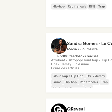
Hip-hop
Rap francais
R&B
Trap
Média / Journaliste
> 5000 feedbacks réalisés
Afrobeat / Afropop
Cloud Rap / Hip H
Drill / Jersey
Funk
Grime
Écrire des articles
Cloud Rap / Hip Hop
Drill / Jersey
Grime
Hip-hop
Rap francais
Trap
Afrobeat / Afropop
Funk
QReveal