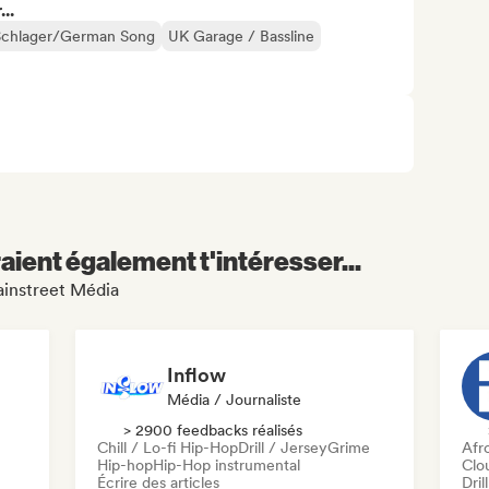
..
Schlager/German Song
UK Garage / Bassline
aient également t'intéresser...
ainstreet Média
Inflow
Média / Journaliste
> 2900 feedbacks réalisés
Chill / Lo-fi Hip-Hop
Drill / Jersey
Grime
Afr
Hip-hop
Hip-Hop instrumental
Clo
Écrire des articles
Dril