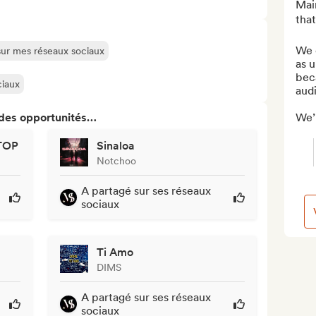
Main
that
We c
 sur mes réseaux sociaux
as u
beca
ciaux
audi
 des opportunités…
We’r
TOP
Sinaloa
Notchoo
A partagé sur ses réseaux
sociaux
Ti Amo
DIMS
A partagé sur ses réseaux
sociaux