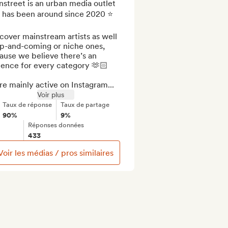
street is an urban media outlet 
 has been around since 2020 ⭐️

over mainstream artists as well 
p-and-coming or niche ones, 
use we believe there’s an 
ence for every category 🫶🏻

e mainly active on Instagram...
Voir plus
Taux de réponse
Taux de partage
90%
9%
Réponses données
433
Voir les médias / pros similaires