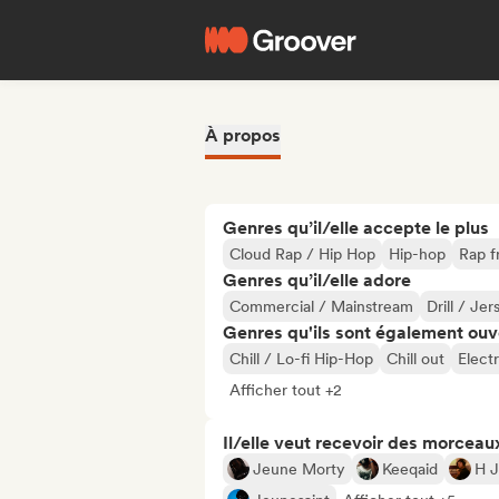
À propos
Genres qu’il/elle accepte le plus
Cloud Rap / Hip Hop
Hip-hop
Rap f
Genres qu’il/elle adore
Commercial / Mainstream
Drill / Jer
Genres qu'ils sont également ouv
Chill / Lo-fi Hip-Hop
Chill out
Elect
Afficher tout +2
Il/elle veut recevoir des morceaux
Jeune Morty
Keeqaid
H 