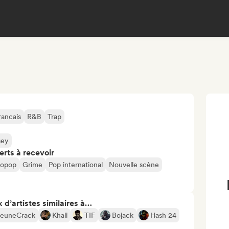
rancais
R&B
Trap
sey
erts à recevoir
ropop
Grime
Pop international
Nouvelle scène
 d’artistes similaires à…
JeuneCrack
Khali
TIF
Bojack
Hash 24